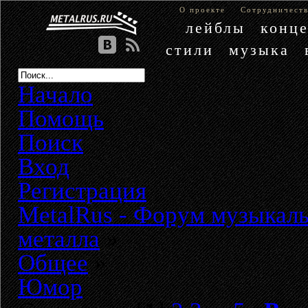
О проекте
Сотрудничест
лейблы
конц
стили
музыка
Начало
Помощь
Поиск
Вход
Регистрация
MetalRus - Форум музыкаль
металла
»
Общее
»
Юмор