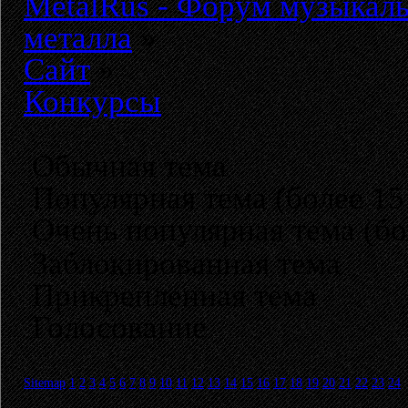
MetalRus - Форум музыкаль
металла
»
Сайт
»
Конкурсы
Обычная тема
Популярная тема (более 15
Очень популярная тема (бо
Заблокированная тема
Прикрепленная тема
Голосование
Sitemap
1
2
3
4
5
6
7
8
9
10
11
12
13
14
15
16
17
18
19
20
21
22
23
24