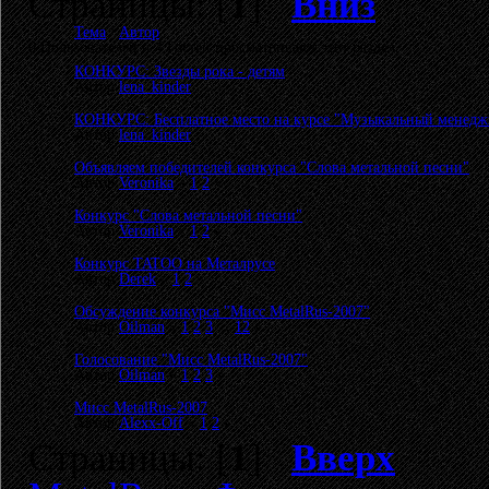
Страницы: [
1
]
Вниз
Тема
/
Автор
0 Пользователей и 4 Гостей просматривают этот раздел.
КОНКУРС: Звезды рока - детям
Автор
lena_kinder
КОНКУРС: Бесплатное место на курсе "Музыкальный менедж
Автор
lena_kinder
Объявляем победителей конкурса "Слова метальной песни"
Автор
Veronika
«
1
2
»
Конкурс "Слова метальной песни"
Автор
Veronika
«
1
2
»
Конкурс TATOO на Металрусе
Автор
Derek
«
1
2
»
Обсуждение конкурса "Мисс MetalRus-2007"
Автор
Oilman
«
1
2
3
...
12
»
Голосование "Мисс MetalRus-2007"
Автор
Oilman
«
1
2
3
»
Мисс MetalRus-2007
Автор
Alexx-Off
«
1
2
»
Страницы: [
1
]
Вверх