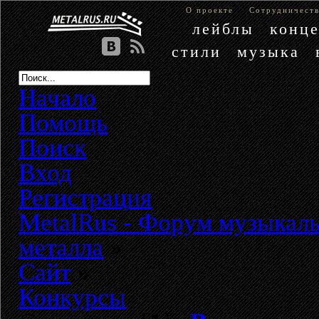
О проекте
Сотрудничест
лейблы
конц
стили
музыка
Начало
Помощь
Поиск
Вход
Регистрация
MetalRus - Форум музыкаль
металла
»
Сайт
»
Конкурсы