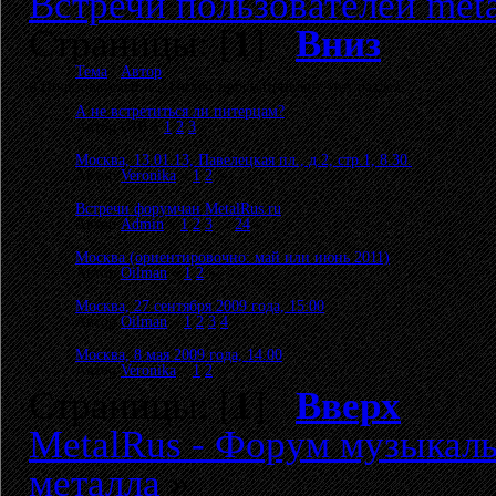
Встречи пользователей meta
Страницы: [
1
]
Вниз
Тема
/
Автор
0 Пользователей и 2 Гостей просматривают этот раздел.
А не встретиться ли питерцам?
Автор GIB
«
1
2
3
»
Москва, 13.01.13, Павелецкая пл., д.2, стр.1, 8.30.
Автор
Veronika
«
1
2
»
Встречи форумчан MetalRus.ru
Автор
Admin
«
1
2
3
...
24
»
Москва (ориентировочно: май или июнь 2011)
Автор
Oilman
«
1
2
»
Москва, 27 сентября 2009 года, 15:00
Автор
Oilman
«
1
2
3
4
»
Москва, 8 мая 2009 года, 14.00
Автор
Veronika
«
1
2
»
Страницы: [
1
]
Вверх
MetalRus - Форум музыкаль
металла
»