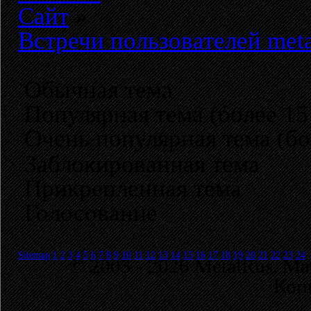
Сайт
»
Встречи пользователей meta
Обычная тема
Популярная тема (более 15
Очень популярная тема (бо
Заблокированная тема
Прикрепленная тема
Голосование
Sitemap
1
2
3
4
5
6
7
8
9
10
11
12
13
14
15
16
17
18
19
20
21
22
23
24
© 2003 - 2026 MetalRus. М
Коп