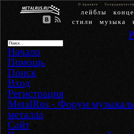
О проекте
Сотрудничест
лейблы
конц
стили
музыка
Начало
Помощь
Поиск
Вход
Регистрация
MetalRus - Форум музыкаль
металла
»
Сайт
»