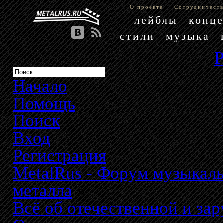
О проекте
Сотрудничест
лейблы
конц
стили
музыка
Начало
Помощь
Поиск
Вход
Регистрация
MetalRus - Форум музыкаль
металла
»
Всё об отечественной и за