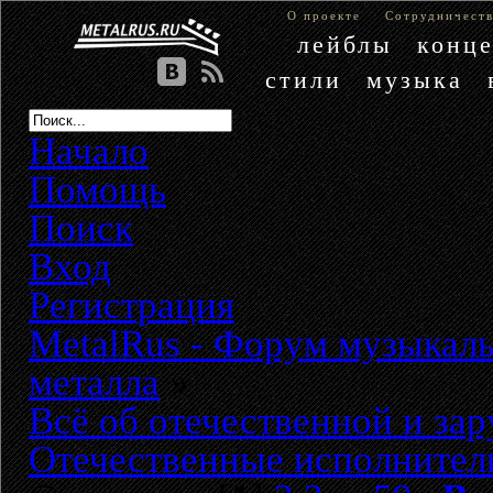
О проекте
Сотрудничест
лейблы
конц
стили
музыка
Начало
Помощь
Поиск
Вход
Регистрация
MetalRus - Форум музыкаль
металла
»
Всё об отечественной и за
Отечественные исполнители