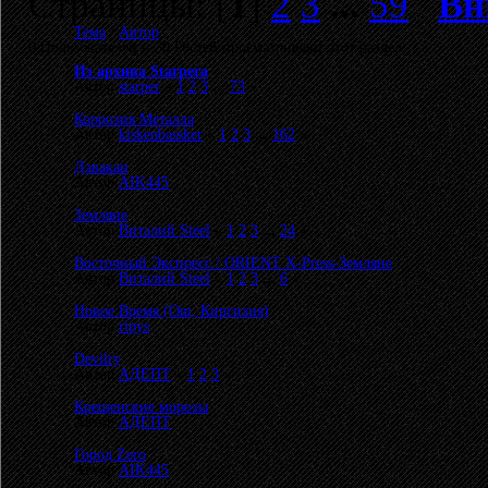
Страницы: [
1
]
2
3
...
59
Вн
Тема
/
Автор
0 Пользователей и 30 Гостей просматривают этот раздел.
Из архива Starpera
Автор
starper
«
1
2
3
...
73
»
Коррозия Металла
Автор
kiskenbassker
«
1
2
3
...
162
»
Дэвакан
Автор
AIK445
Земляне
Автор
Виталий Steel
«
1
2
3
...
24
»
Восточный Экспресс / ORIENT X-Press-Земляне
Автор
Виталий Steel
«
1
2
3
...
6
»
Новое Время (Ош, Киргизия)
Автор
ripys
Devilry
Автор
АДЕПТ
«
1
2
3
»
Крещенские морозы
Автор
АДЕПТ
Город Zero
Автор
AIK445