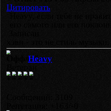
Цитировать
Heavy, если тебе не нрави
его самого или его поклонн
Записан
хэви - это не стиль музыки, 
Heavy
Ветеран
Сообщений: 3109
Репутация: +163/-0