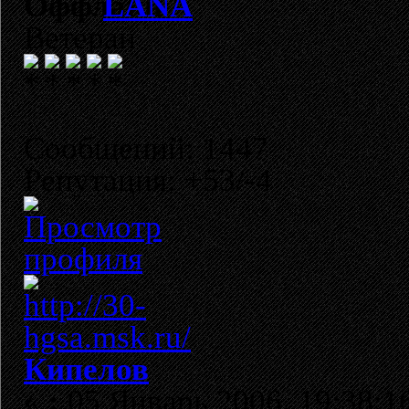
LANA
Ветеран
Сообщений: 1447
Репутация: +53/-4
Кипелов
«
:
05 Январь 2006, 19:38:1