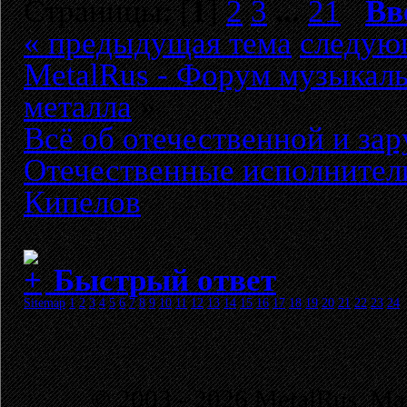
Страницы: [
1
]
2
3
...
21
Вв
« предыдущая тема
следую
MetalRus - Форум музыкаль
металла
»
Всё об отечественной и за
Отечественные исполнител
Кипелов
Быстрый ответ
Sitemap
1
2
3
4
5
6
7
8
9
10
11
12
13
14
15
16
17
18
19
20
21
22
23
24
© 2003 - 2026 MetalRus. М