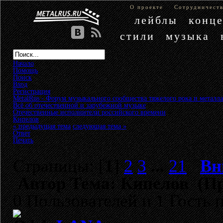
О проекте
Сотрудничест
лейблы
конц
стили
музыка
Начало
Помощь
Поиск
Вход
Регистрация
MetalRus - Форум музыкального сообщества тяжелого рока и металла
Всё об отечественной и зарубежной музыке
»
Отечественные исполнители российского времени
»
Кипелов
« предыдущая тема
следующая тема »
Ответ
Печать
Страницы: [
1
]
2
3
...
21
Вн
Автор
Тема: Кипелов (Пр
0 Пользователей и 1 Гость 