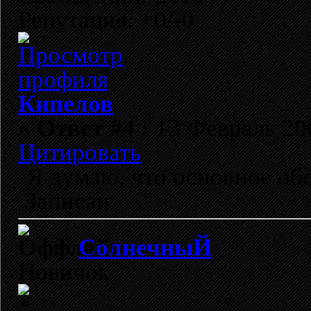
Репутация: +0/-0
Кипелов
«
Ответ #4 :
13 Февраль 200
Цитировать
Я думаю, что основное обс
Записан
СолнечныЙ
Новичок