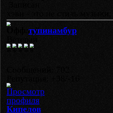
Записан
хэви - это не стиль музыки, 
тупинамбур
Ветеран
Сообщений: 702
Репутация: +38/-16
Кипелов