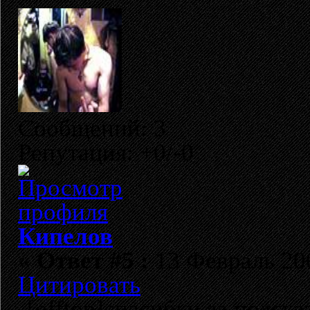
Сообщений: 3
Репутация: +0/-0
Кипелов
«
Ответ #5 :
13 Февраль 200
Цитировать
[offtop]спасибки за подска