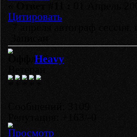
«
Ответ #11 :
01 Апрель 200
Цитировать
7 апреля автограф сессия,
Записан
Heavy
Ветеран
Сообщений: 3109
Репутация: +163/-0