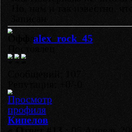
Но, нам и так известно, что
Записан
alex_rock_45
Постоялец
Сообщений: 107
Репутация: +0/-0
Кипелов
«
Ответ #13 :
05 Апрель 200