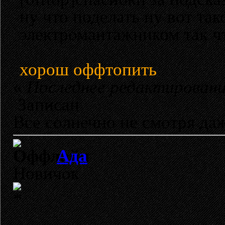
ну что поделать ну вот та
электромантажником так чт
хорош оффтопить
«
Последнее редактировани
Записан
Все солнечно не смотря да
Ада
Новичок