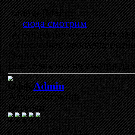
orange]Makc:
1.
сюда смотрим
2. поправил гору орфогра
«
Последнее редактировани
Записан
Все солнечно не смотря да
Admin
Администратор
Ветеран
Сообщений: 2414