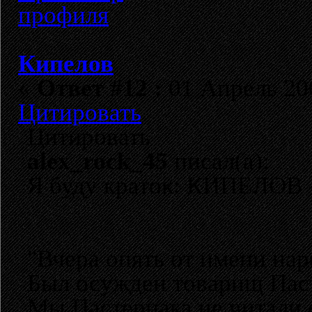
Кипелов
«
Ответ #12 :
01 Апрель 200
Цитировать
Цитировать
alex_rock_45
писал(а):
Я буду краток: КИПЕЛОВ -
"Вчера опять от имени нар
Был осужден товарищ Пас
Мы Пастернака не читали 