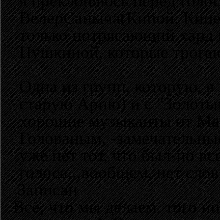
я преклоняюсь перед голо
ВелерСаныча(Кипой, Кипел
только потрясающий хард 
Пушкиной, которые трогаю
Одна из групп, которую, я 
старую Арию) и с "Золотым
хорошие музыканты от Ман
Голованым, -замечательные
уже нет тот, что был-но вс
голоса...вообщем, нет слов
Записан
Всё, что мы делаем, того н