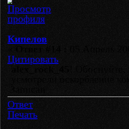
Кипелов
«
Ответ #14 :
05 Апрель 200
Цитировать
alex_rock_45
! Обоснуйте,
усмотрели оскорбление ко
Записан
Ответ
Печать