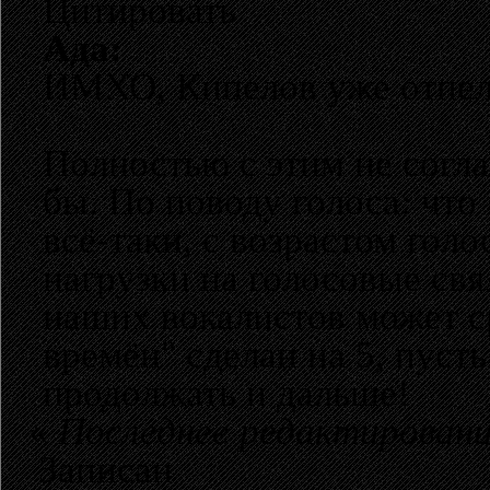
Цитировать
Ада:
ИМХО, Кипелов уже отпел 
Полностью с этим не согла
бы. По поводу голоса: что 
всё-таки, с возрастом гол
нагрузки на голосовые связ
наших вокалистов может с
времён" сделан на 5, пусть
продолжать и дальше!
«
Последнее редактировани
Записан