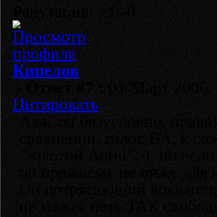
Репутация: +1/-0
Кипелов
«
Ответ #7 :
01 Март 2006, 
Цитировать
Ада, ты безусловно, права
сравнении, голос ВА, к со
"золотой Арии":-), но есл
по прежнему не вижу для 
Он потрясающий вокалист,
не может петь ТАК свободн