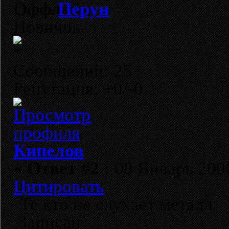
Перун
Новичок
Сообщений: 25
Репутация: +0/-0
Кипелов
«
Ответ #2 :
08 Январь 2006
Цитировать
Те кто не слухает металл.
Записан