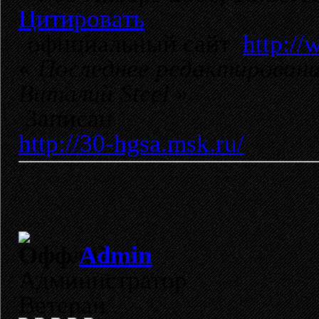
Цитировать
официальный сайт
http://
«
Последнее редактировани
Виталий Steel
»
Записан
http://30-hgsa.msk.ru/
Admin
Администратор
Ветеран