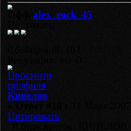
alex_rock_45
Постоялец
Сообщений: 107
Репутация: +0/-0
Кипелов
«
Ответ #10 :
31 Март 2007,
Цитировать
Я буду краток: КИПЕЛОВ -