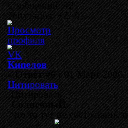
Сообщений: 42
Репутация: +2/-0
Кипелов
«
Ответ #6 :
01 Март 2006, 
Цитировать
Цитировать
СолнечныЙ:
что то тут не густо напис