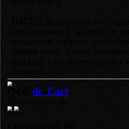
нравится?
ИМХО, Кипелов уже отпел с
(последние. в частности, е
вокал там ужасно однообр
лично когда с ним встречал
что ему уже неинтересно эт
Записан
de_Cart
Пользователь
Сообщений: 86