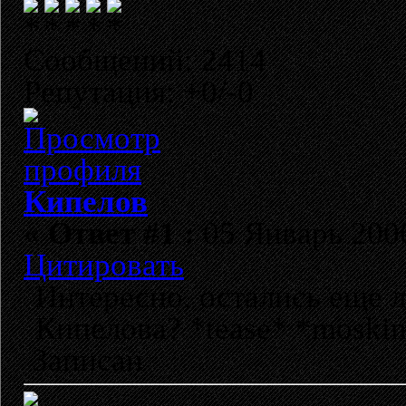
Сообщений: 2414
Репутация: +0/-0
Кипелов
«
Ответ #1 :
05 Январь 2006
Цитировать
Интересно, остались еще 
Кипелова? *tease* *moski
Записан