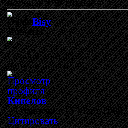
порицают. Ф.Ницше
Bisy
Новичок
Сообщений: 13
Репутация: +0/-0
Кипелов
«
Ответ #9 :
13 Март 2006, 
Цитировать