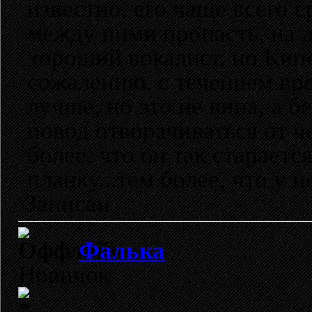
известно, его чаще всего с
между ними пропасть, на д
хороший вокалист, но Кип
сожалению, с течением вр
лучше, но это не вина, а б
повод отворачиваться от че
более, что он так старает
планку...тем более, что у н
Записан
Фалька
Новичок