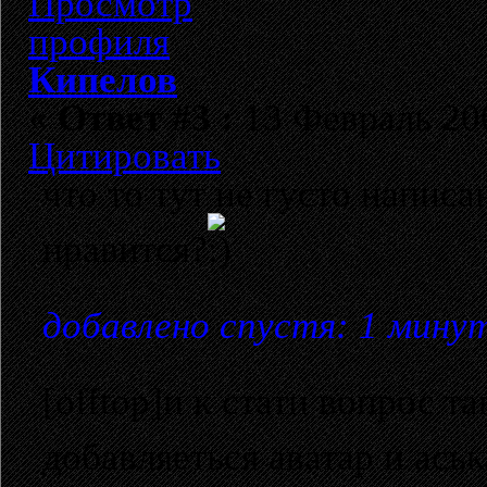
Кипелов
«
Ответ #3 :
13 Февраль 200
Цитировать
что то тут не густо напис
нравится?
добавлено спустя: 1 мину
[offtop]и к стати вопрос т
добавляеться аватар и аськ