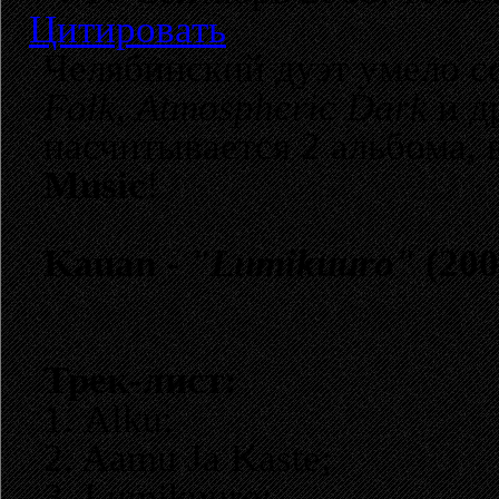
Цитировать
Челябинский дуэт умело с
Folk
,
Atmospheric Dark
и д
насчитывается 2 альбома,
Music
!
Kauan -
"Lumikuuro"
(200
Трек-лист:
1. Alku;
2. Aamu Ja Kaste;
3. Lumikuuro;