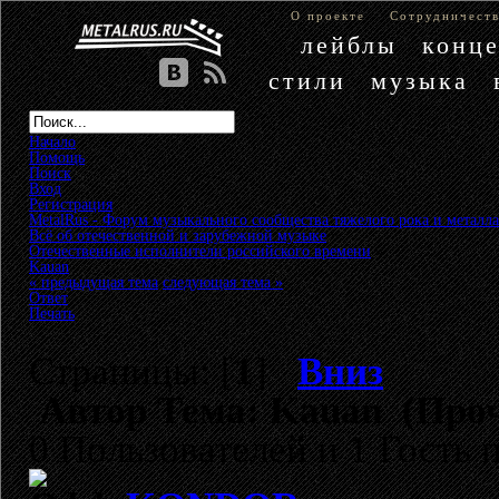
О проекте
Сотрудничест
лейблы
конц
стили
музыка
Начало
Помощь
Поиск
Вход
Регистрация
MetalRus - Форум музыкального сообщества тяжелого рока и металла
Всё об отечественной и зарубежной музыке
»
Отечественные исполнители российского времени
»
Kauan
« предыдущая тема
следующая тема »
Ответ
Печать
Страницы: [
1
]
Вниз
Автор
Тема: Kauan (Проч
0 Пользователей и 1 Гость 