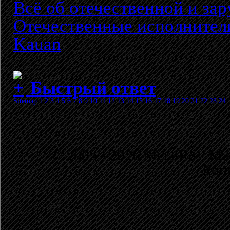
Всё об отечественной и за
Отечественные исполнител
Kauan
Быстрый ответ
Sitemap
1
2
3
4
5
6
7
8
9
10
11
12
13
14
15
16
17
18
19
20
21
22
23
24
© 2003 - 2026 MetalRus. М
Коп