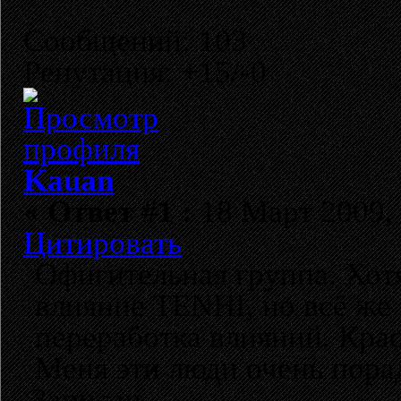
Сообщений: 103
Репутация: +15/-0
Kauan
«
Ответ #1 :
18 Март 2009, 
Цитировать
Офигительная группа. Хот
влияние TENHI, но всё же 
переработка влияний. Крас
Меня эти люди очень пора
Записан