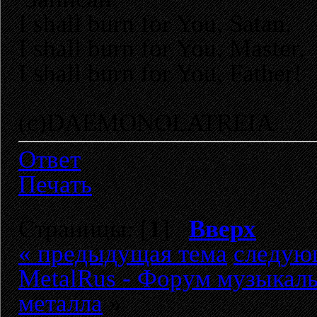
I shall burn for You, Satan,
I shall burn for You, Master,
I shall burn for You, Father!
(c)DAEMONOLATREIA
Ответ
Печать
Страницы: [
1
]
Вверх
« предыдущая тема
следую
MetalRus - Форум музыкаль
металла
»