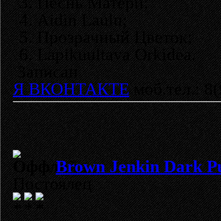
3. Песнь Матери;
4. Aidin Laulu;
5. Прозрачный Цветок;
6. Lapikuultava Orkidea.
Записан
Я ВКОНТАКТЕ
моб.тел.: 8
Brown Jenkin Dark P
Постоялец