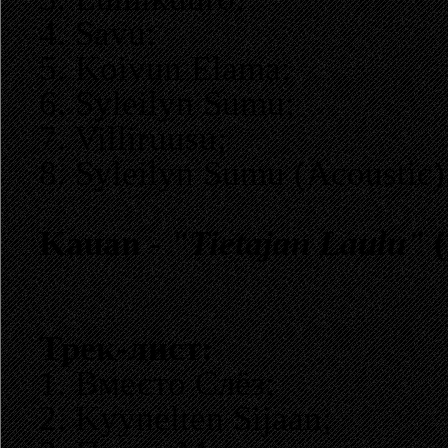
4. Savu;
5. Koivun Elama;
6. Syleilyn Sumu;
7. Villiruusu;
8. Syleilyn Sumu (Acoustic)
Kauan -
"Tietajan Laulu"
(
Трек-лист:
1. Вместо Слёз;
2. Kyynelten Sijaan;