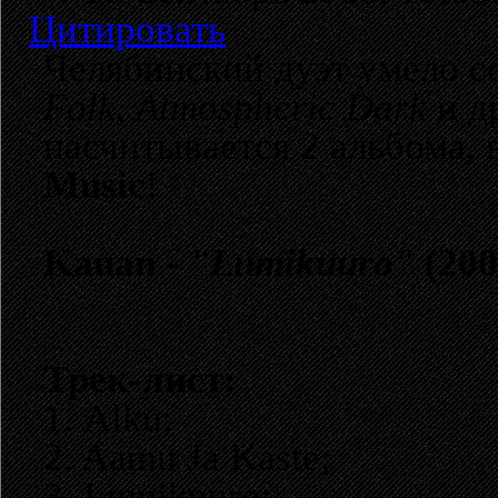
Цитировать
Челябинский дуэт умело с
Folk
,
Atmospheric Dark
и д
насчитывается 2 альбома,
Music
!
Kauan -
"Lumikuuro"
(200
Трек-лист:
1. Alku;
2. Aamu Ja Kaste;
3. Lumikuuro;