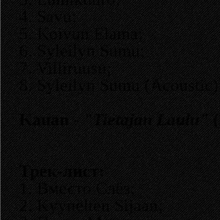
4. Savu;
5. Koivun Elama;
6. Syleilyn Sumu;
7. Villiruusu;
8. Syleilyn Sumu (Acoustic)
Kauan -
"Tietajan Laulu"
(
Трек-лист:
1. Вместо Слёз;
2. Kyynelten Sijaan;