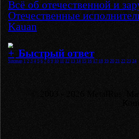
Всё об отечественной и за
Отечественные исполнител
Kauan
Быстрый ответ
Sitemap
1
2
3
4
5
6
7
8
9
10
11
12
13
14
15
16
17
18
19
20
21
22
23
24
© 2003 - 2026 MetalRus. М
Коп