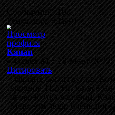
Сообщений: 103
Репутация: +15/-0
Kauan
«
Ответ #1 :
18 Март 2009, 
Цитировать
Офигительная группа. Хот
влияние TENHI, но всё же 
переработка влияний. Крас
Меня эти люди очень пора
Записан