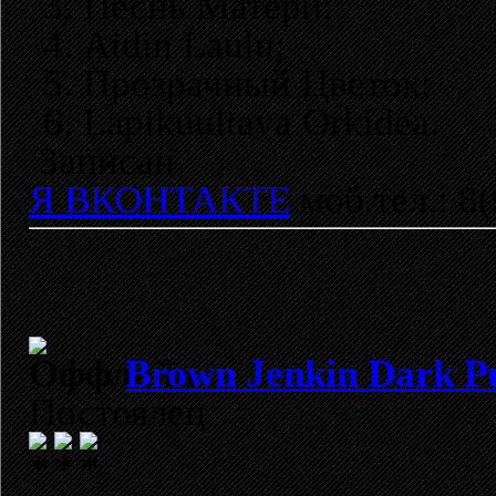
3. Песнь Матери;
4. Aidin Laulu;
5. Прозрачный Цветок;
6. Lapikuultava Orkidea.
Записан
Я ВКОНТАКТЕ
моб.тел.: 8
Brown Jenkin Dark P
Постоялец