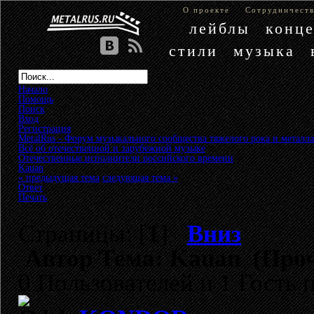
О проекте
Сотрудничест
лейблы
конц
стили
музыка
Начало
Помощь
Поиск
Вход
Регистрация
MetalRus - Форум музыкального сообщества тяжелого рока и металла
Всё об отечественной и зарубежной музыке
»
Отечественные исполнители российского времени
»
Kauan
« предыдущая тема
следующая тема »
Ответ
Печать
Страницы: [
1
]
Вниз
Автор
Тема: Kauan (Проч
0 Пользователей и 1 Гость 