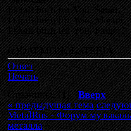
I shall burn for You, Satan,
I shall burn for You, Master,
I shall burn for You, Father!
(c)DAEMONOLATREIA
Ответ
Печать
Страницы: [
1
]
Вверх
« предыдущая тема
следую
MetalRus - Форум музыкаль
металла
»