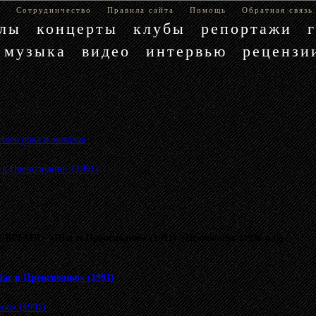
е
Сотрудничество
Правила сайта
Помощь
Обратная связь
блы
концерты
клубы
репортажи
музыка
видео
интервью
рецензи
лого рока и металла
»
в Преисподню» (1991)
ВРЕМЯ - «Шаг в Преисподню» (1991) (Прочитано 11936 раз)
му.
г в Преисподню» (1991)
ню» (1991)
.