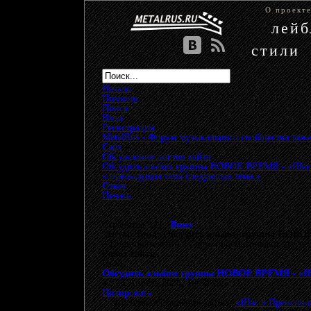
О проект
лей
стили
Начало
Помощь
Поиск
Вход
Регистрация
MetalRus - Форум музыкального сообщества тяже
Сайт
»
Обсуждение постов сайта
»
Обсудить альбом группы НОВОЕ ВРЕМЯ - «Шаг 
« предыдущая тема
следующая тема »
Ответ
Печать
Страницы: [
1
]
Вниз
Автор
Тема: Обсудить альбом группы НОВОЕ 
0 Пользователей и 1 Гость просматривают эту те
Робот сайта
Гость
Обсудить альбом группы НОВОЕ ВРЕМЯ - «Ша
«
:
25 Апрель 2026, 16:50:22 »
Цитировать
Это тема обсуждения записи
«Шаг в Преиспод