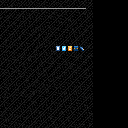
щено.