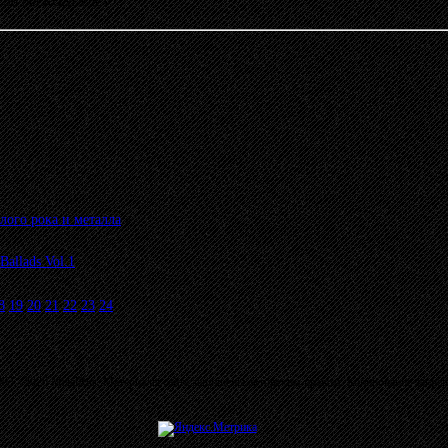
17:56 от KONDOR
»
лого рока и металла
»
allads Vol.1
8
19
20
21
22
23
24
03 - 2026 MetalRus. Материалы сайта защищены авторским правом. Копирование запре