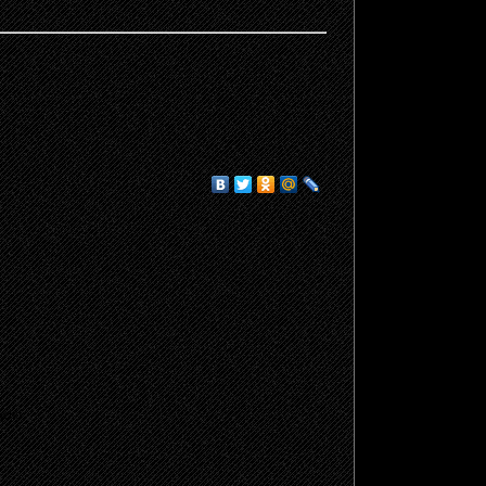
щено.