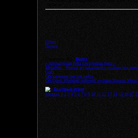
«
Последнее редактирование: 13 Май 2026, 10:
Записан
Ответ
Печать
Страницы: [
1
]
Вверх
« предыдущая тема
следующая тема »
MetalRus - Форум музыкального сообщества тяже
Сайт
»
Обсуждение постов сайта
»
Обсудить сборник тяжелой музыки Russian Metal B
Быстрый ответ
Sitemap
1
2
3
4
5
6
7
8
9
10
11
12
13
14
15
16
17
1
© 20