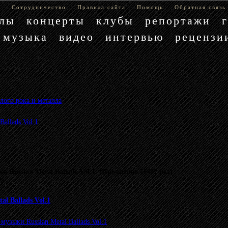
е
Сотрудничество
Правила сайта
Помощь
Обратная связь
блы
концерты
клубы
репортажи
музыка
видео
интервью
рецензи
лого рока и металла
»
allads Vol.1
 Russian Metal Ballads Vol.1 (Прочитано 11402 раз)
му.
l Ballads Vol.1
узыки Russian Metal Ballads Vol.1
.