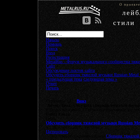
О проект
лей
стили
Начало
Помощь
Поиск
Вход
Регистрация
MetalRus - Форум музыкального сообщества тяже
Сайт
»
Обсуждение постов сайта
»
Обсудить сборник тяжелой музыки Russian Metal B
« предыдущая тема
следующая тема »
Ответ
Печать
Страницы: [
1
]
Вниз
Автор
Тема: Обсудить сборник тяжелой музыки
0 Пользователей и 1 Гость просматривают эту те
Робот сайта
Гость
Обсудить сборник тяжелой музыки Russian Meta
«
:
26 Апрель 2026, 19:37:57 »
Цитировать
Это тема обсуждения записи
Сборник тяжелой м