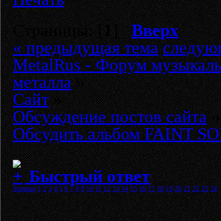
Страницы: [
1
]
Вверх
« предыдущая тема
следую
MetalRus - Форум музыкаль
металла
»
Сайт
»
Обсуждение постов сайта
»
Обсудить альбом FAINT SOR
Быстрый ответ
Sitemap
1
2
3
4
5
6
7
8
9
10
11
12
13
14
15
16
17
18
19
20
21
22
23
24