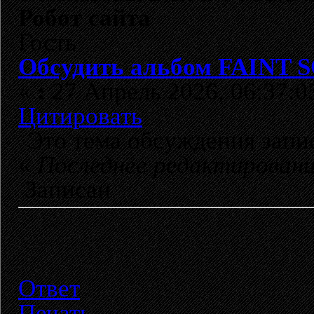
Робот сайта
Гость
Обсудить альбом FAINT SO
«
:
27 Апрель 2026, 06:37:0
Цитировать
Это тема обсуждения зап
«
Последнее редактирован
Записан
Ответ
Печать