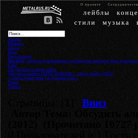
О проекте
Сотрудничест
лейблы
конц
стили
музыка
Начало
Помощь
Поиск
Вход
Регистрация
MetalRus - Форум музыкального сообщества тяжелого рока и металла
Сайт
»
Обсуждение постов сайта
»
Обсудить альбом FAINT SORROW - «Alive Stuff» (2012)
« предыдущая тема
следующая тема »
Ответ
Печать
Страницы: [
1
]
Вниз
Автор
Тема: Обсудить ал
(2012) (Прочитано 10727 
0 Пользователей и 1 Гость 