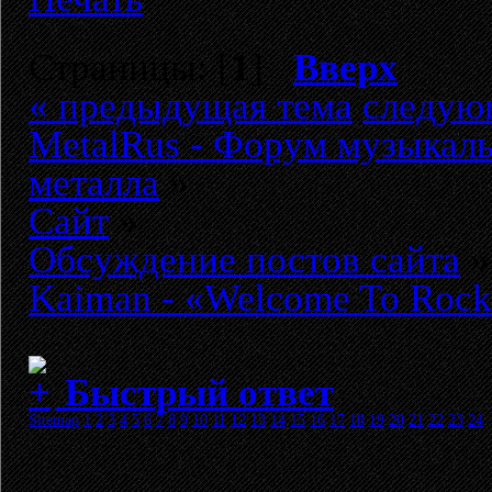
Страницы: [
1
]
Вверх
« предыдущая тема
следую
MetalRus - Форум музыкаль
металла
»
Сайт
»
Обсуждение постов сайта
»
Kaiman - «Welcome To Rock
Быстрый ответ
Sitemap
1
2
3
4
5
6
7
8
9
10
11
12
13
14
15
16
17
18
19
20
21
22
23
24