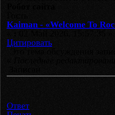
Робот сайта
Гость
Kaiman - «Welcome To Roc
«
:
02 Май 2026, 15:57:35 »
Цитировать
Это тема обсуждения зап
«
Последнее редактирован
Записан
Ответ
Печать