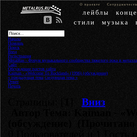
О проекте
Сотрудничест
лейблы
конц
стили
музыка
Начало
Помощь
Поиск
Вход
Регистрация
MetalRus - Форум музыкального сообщества тяжелого рока и металла
Сайт
»
Обсуждение постов сайта
»
Kaiman - «Welcome To Rockland» (1996) (обсуждение)
« предыдущая тема
следующая тема »
Ответ
Печать
Страницы: [
1
]
Вниз
Автор
Тема: Kaiman - «We
(обсуждение) (Прочитано 
0 Пользователей и 1 Гость 