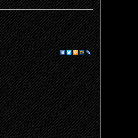
щено.