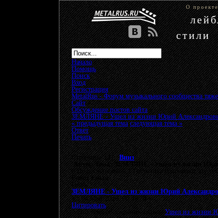
О проект
лей
стили
Начало
Помощь
Поиск
Вход
Регистрация
MetalRus - Форум музыкального сообщества тяже
Сайт
»
Обсуждение постов сайта
»
ЗЕМЛЯНЕ - Ушел из жизни Юрий Александрови
« предыдущая тема
следующая тема »
Ответ
Печать
Страницы: [
1
]
Вниз
Автор
Тема: ЗЕМЛЯНЕ - Ушел из жизни Юрий
0 Пользователей и 1 Гость просматривают эту те
Робот сайта
Гость
ЗЕМЛЯНЕ - Ушел из жизни Юрий Александро
«
:
04 Май 2026, 08:39:28 »
Цитировать
Это тема обсуждения записи
Ушел из жизни Ю