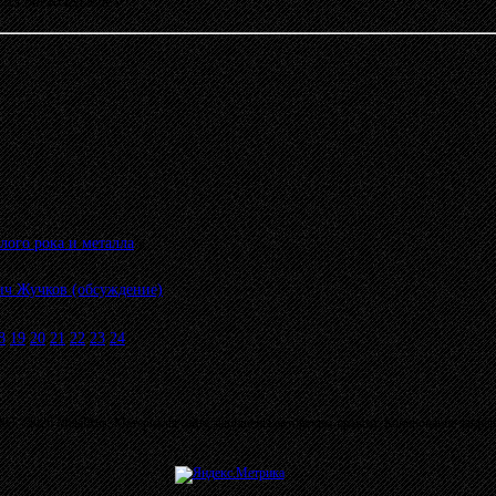
12:55 от KONDOR
»
лого рока и металла
»
ч Жучков (обсуждение)
8
19
20
21
22
23
24
03 - 2026 MetalRus. Материалы сайта защищены авторским правом. Копирование запре