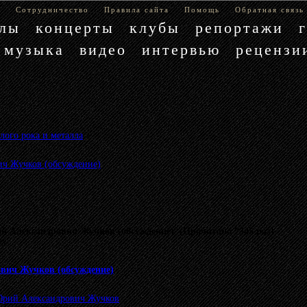
е
Сотрудничество
Правила сайта
Помощь
Обратная связь
блы
концерты
клубы
репортажи
музыка
видео
интервью
рецензи
лого рока и металла
»
ч Жучков (обсуждение)
 Александрович Жучков (обсуждение) (Прочитано 7345 раз)
му.
вич Жучков (обсуждение)
рий Александрович Жучков
.