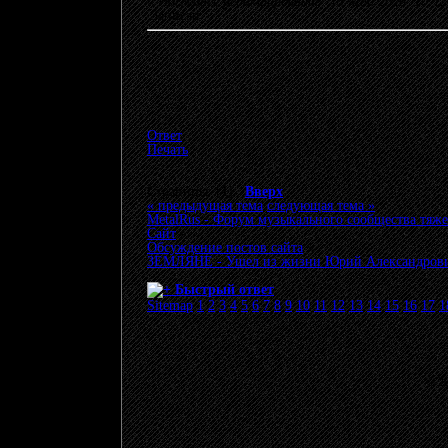
«
Последнее редактирование: 13 Май 2026, 10:
Записан
Ответ
Печать
Страницы: [
1
]
Вверх
« предыдущая тема
следующая тема »
MetalRus - Форум музыкального сообщества тяже
Сайт
»
Обсуждение постов сайта
»
ЗЕМЛЯНЕ - Ушел из жизни Юрий Александрови
Быстрый ответ
Sitemap
1
2
3
4
5
6
7
8
9
10
11
12
13
14
15
16
17
1
© 20