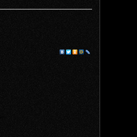
щено.