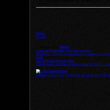
«
Последнее редактирование: 16 Май 2026, 19:
Записан
Ответ
Печать
Страницы: [
1
]
Вверх
« предыдущая тема
следующая тема »
MetalRus - Форум музыкального сообщества тяже
Сайт
»
Обсуждение постов сайта
»
Обсуждение альбома супергруппы НЕБЕСА - «Onl
Быстрый ответ
Sitemap
1
2
3
4
5
6
7
8
9
10
11
12
13
14
15
16
17
1
© 20