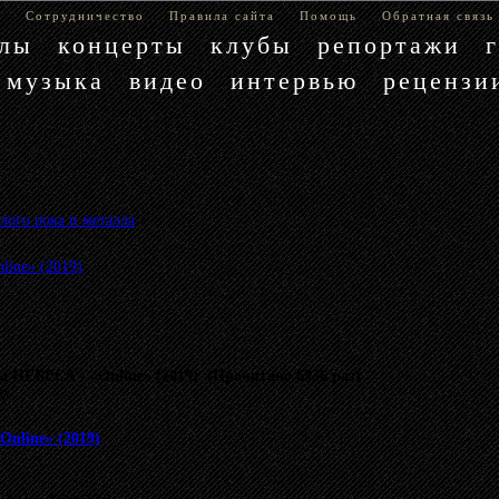
е
Сотрудничество
Правила сайта
Помощь
Обратная связь
блы
концерты
клубы
репортажи
музыка
видео
интервью
рецензи
лого рока и металла
»
ine» (2019)
 НЕБЕСА - «Online» (2019) (Прочитано 6336 раз)
му.
nline» (2019)