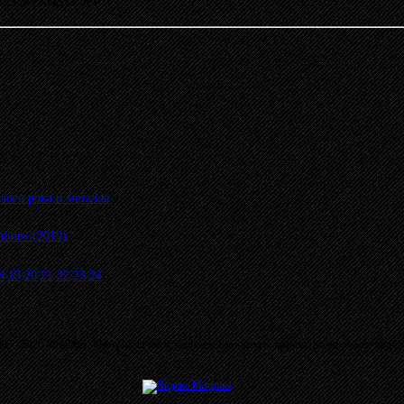
20:29 от KONDOR
»
лого рока и металла
»
ine» (2019)
8
19
20
21
22
23
24
03 - 2026 MetalRus. Материалы сайта защищены авторским правом. Копирование запре