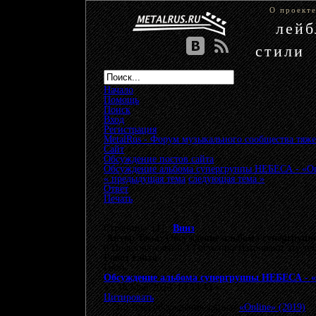
О проект
лей
стили
Начало
Помощь
Поиск
Вход
Регистрация
MetalRus - Форум музыкального сообщества тяже
Сайт
»
Обсуждение постов сайта
»
Обсуждение альбома супергруппы НЕБЕСА - «Onl
« предыдущая тема
следующая тема »
Ответ
Печать
Страницы: [
1
]
Вниз
Автор
Тема: Обсуждение альбома супергруппы
0 Пользователей и 1 Гость просматривают эту те
Робот сайта
Гость
Обсуждение альбома супергруппы НЕБЕСА - «O
«
:
16 Май 2026, 14:53:43 »
Цитировать
Это тема обсуждения записи
«Online» (2019)
.