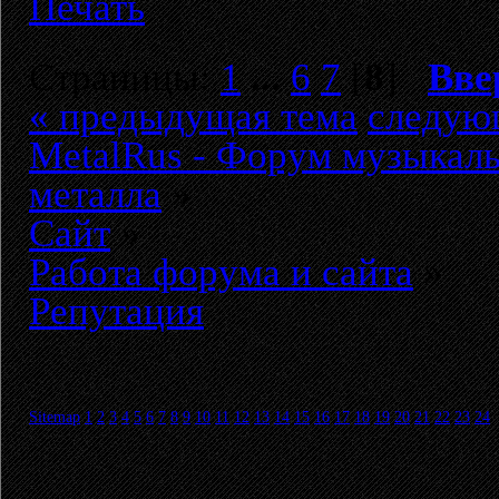
Печать
Страницы:
1
...
6
7
[
8
]
Вве
« предыдущая тема
следую
MetalRus - Форум музыкаль
металла
»
Сайт
»
Работа форума и сайта
»
Репутация
Sitemap
1
2
3
4
5
6
7
8
9
10
11
12
13
14
15
16
17
18
19
20
21
22
23
24