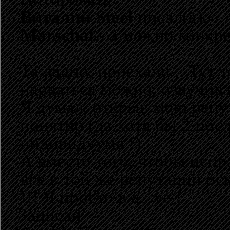
Виталий Steel
писал(а):
Marschal
- а можно конкре
Та ладно, проехали... Тут
нарваться можно, озвучива
Я думал, открыв мою репут
понятно (да хотя бы 2 пос
индивидуума !)
А вместо того, чтобы испр
все в той же репутации
!!! Я просто в а...уе !
Записан