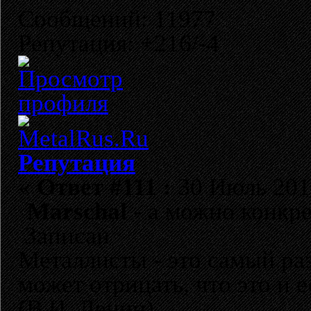
Сообщений: 11977
Репутация: +216/-4
Репутация
«
Ответ #111 :
30 Июль 2011
Marschal
- а можно конкре
Записан
Металлисты - это самый раз
может отрицать, что это и 
(В.И. Ленин)