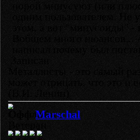
порой минусуют (или плюс
одним пользователем. Не 
этом, а вот "минусоиды" - 
Вобщем много нюансов... А
написал почему был постав
Записан
Металлисты - это самый раз
может отрицать, что это и 
(В.И. Ленин)
Marschal
Ветеран