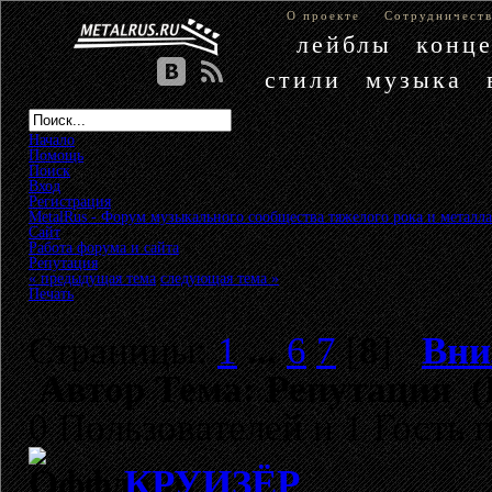
О проекте
Сотрудничест
лейблы
конц
стили
музыка
Начало
Помощь
Поиск
Вход
Регистрация
MetalRus - Форум музыкального сообщества тяжелого рока и металла
Сайт
»
Работа форума и сайта
»
Репутация
« предыдущая тема
следующая тема »
Печать
Страницы:
1
...
6
7
[
8
]
Вни
Автор
Тема: Репутация (
0 Пользователей и 1 Гость 
КРУИЗЁР