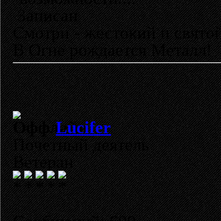
Записан
Смотри - жестокий и свято
В Огне рождается Металл!
Lucifer
Почетный деятель
Ветеран