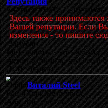
Репутация
«
Ответ #107 :
12 Февраль 2
Здесь также принимаются 
Вашей репутации. Если Вы
изменения - то пишите сю
Записан
Металлисты - это самый раз
может отрицать, что это и 
(В.И. Ленин)
Виталий Steel
РашнХэвиМеталлист
Администратор