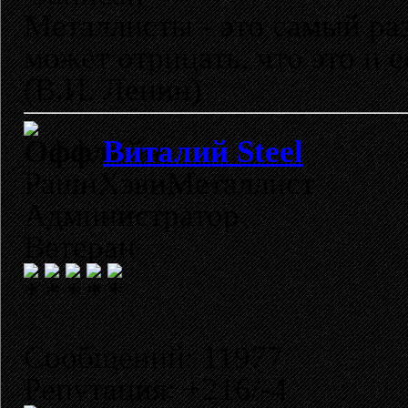
Металлисты - это самый раз
может отрицать, что это и 
(В.И. Ленин)
Виталий Steel
РашнХэвиМеталлист
Администратор
Ветеран
Сообщений: 11977
Репутация: +216/-4