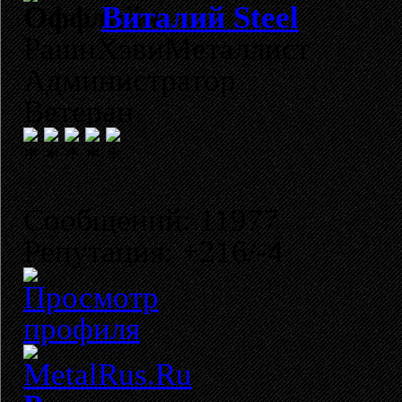
Виталий Steel
РашнХэвиМеталлист
Администратор
Ветеран
Сообщений: 11977
Репутация: +216/-4