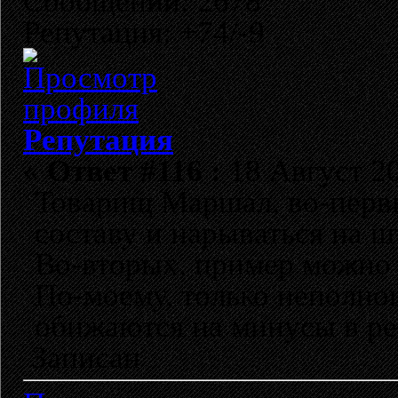
Сообщений: 2678
Репутация: +74/-9
Репутация
«
Ответ #116 :
18 Август 20
Товарищ Маршал, во-первы
составу и нарываться на ш
Во-вторых, пример можно 
По-моему, только неполно
обижаются на минусы в ре
Записан