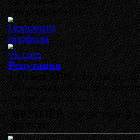
Сообщений: 699
Репутация: +18/-1
Репутация
«
Ответ #106 :
28 Август 20
Конечно влияет, все это 
возможности....
КРУИЗЁР
, это например 
Записан