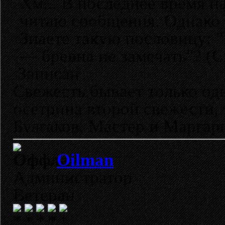
Хм... В последнее время н
читаю сообщения. Однако у
Знаете такую пословицу: "
— бревна не замечать"? (
Записан
Свежесть бывает только одн
осетрина второй свежести, т
Булгаков, Мастер и Маргар
Oilman
Администратор
Ветеран