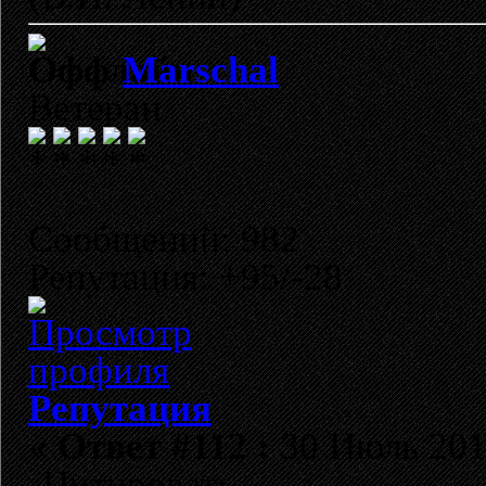
Marschal
Ветеран
Сообщений: 982
Репутация: +95/-28
Репутация
«
Ответ #112 :
30 Июль 2011
Цитировать