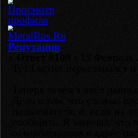
Репутация
«
Ответ #109 :
13 Февраль 2
Тут Lucifer перестарался и 
Теперь зачем я ввёл данны
Дело в том, что сложно п
пользователя, и, если их ч
сообщить. Я замечал, что
оскорблениями в адрес пол