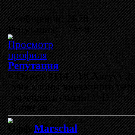
Сообщений: 2678
Репутация: +74/-9
Репутация
«
Ответ #114 :
18 Август 20
мне клоны внезапного репу
разводить сопли!?:-D
Записан
Marschal