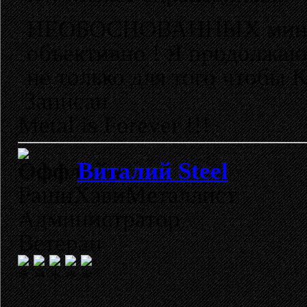
НЕОБОСНОВАННЫХ мину
объективно ! Я продолжаю
не только для того чтобы 
Записан
Metal is Forever !!!
Виталий Steel
РашнХэвиМеталлист
Администратор
Ветеран