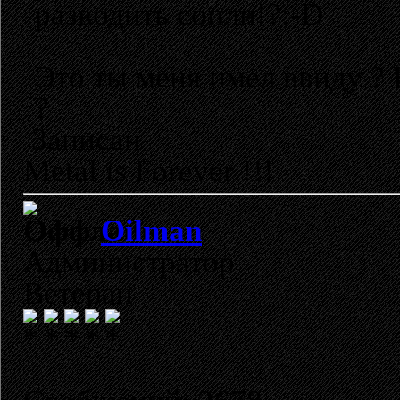
разводить сопли!?:-D
Это ты меня имел ввиду 
?
Записан
Metal is Forever !!!
Oilman
Администратор
Ветеран