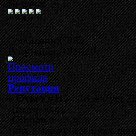
Ветеран
Сообщений: 982
Репутация: +95/-28
Репутация
«
Ответ #115 :
18 Август 20
Цитировать
Oilman
писал(а):
мне клоны внезапного репу