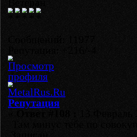
Ветеран
Сообщений: 11977
Репутация: +216/-4
Репутация
«
Ответ #108 :
13 Февраль 2
Там минус тебе по совокуп
Записан