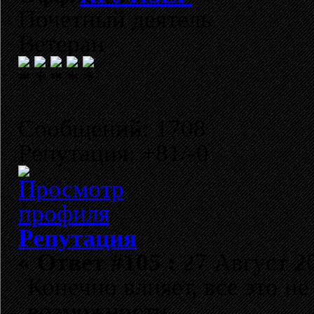
Почетный деятель
Ветеран
Сообщений: 1708
Репутация: +81/-0
Репутация
«
Ответ #105 :
27 Август 20
Конечно влияет, все это н
возможности....