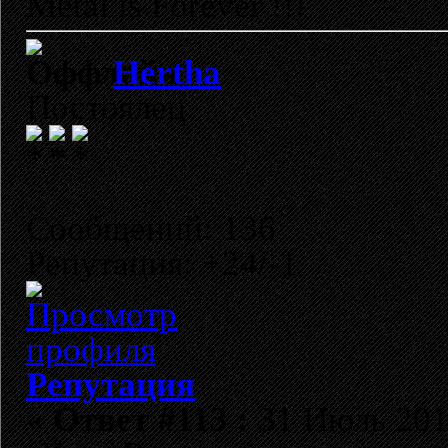
Metal is Forever !!!
Hertha
Постоялец
Сообщений: 136
Репутация: +24/-1
Репутация
«
Ответ #113 :
31 Июль 2011