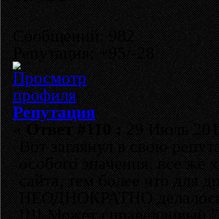
Сообщений: 982
Репутация: +95/-28
Репутация
«
Ответ #110 :
29 Июль 2011
Вот заглянул в свою репут
особого значения, все же
сайта, тем более что для д
НЕОДНОКРАТНО делалось,
!!!! Может справедливый "