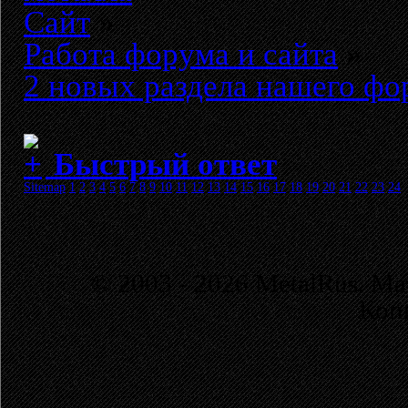
Сайт
»
Работа форума и сайта
»
2 новых раздела нашего фо
Быстрый ответ
Sitemap
1
2
3
4
5
6
7
8
9
10
11
12
13
14
15
16
17
18
19
20
21
22
23
24
© 2003 - 2026 MetalRus. М
Коп