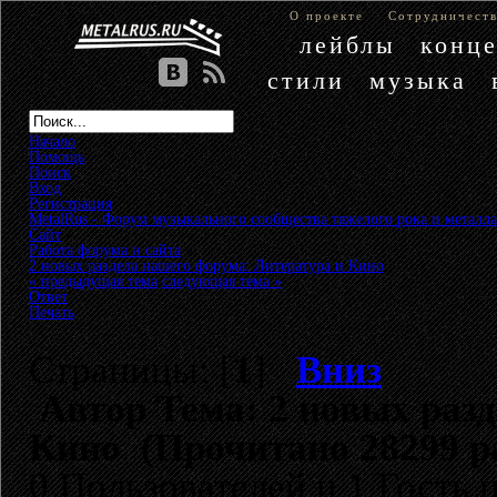
О проекте
Сотрудничест
лейблы
конц
стили
музыка
Начало
Помощь
Поиск
Вход
Регистрация
MetalRus - Форум музыкального сообщества тяжелого рока и металла
Сайт
»
Работа форума и сайта
»
2 новых раздела нашего форума: Литература и Кино
« предыдущая тема
следующая тема »
Ответ
Печать
Страницы: [
1
]
Вниз
Автор
Тема: 2 новых раз
Кино (Прочитано 28299 р
0 Пользователей и 1 Гость 