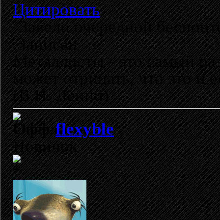
Цитировать
Завели очередной беспонт
Записан
Металлисты - это самый раз
может отрицать, что это и 
(В.И. Ленин)
flexyble
Новичок