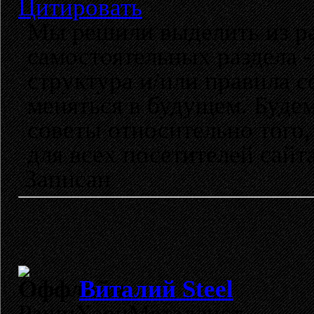
Цитировать
Мы решили выделить из р
самостоятельных раздела 
структура и/или правила с
меняться в будущем. Буде
советы относительно того,
для всех посетителей сайта
Записан
Виталий Steel
РашнХэвиМеталлист