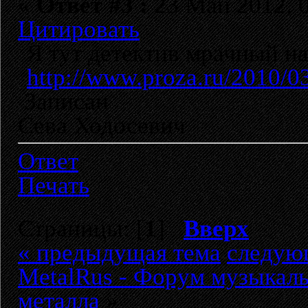
«
Ответ #3 :
23 Май 2012, 0
Цитировать
Я тут детектив мрачный на
http://www.proza.ru/2010/0
Записан
Сева Ходосевич
Ответ
Печать
Страницы: [
1
]
Вверх
« предыдущая тема
следую
MetalRus - Форум музыкаль
металла
»