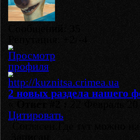
Сообщений: 35
Репутация: +2/-4
2 новых раздела нашего ф
«
Ответ #2 :
22 Февраль 201
Цитировать
Согласен.Где тут можно н
Записан