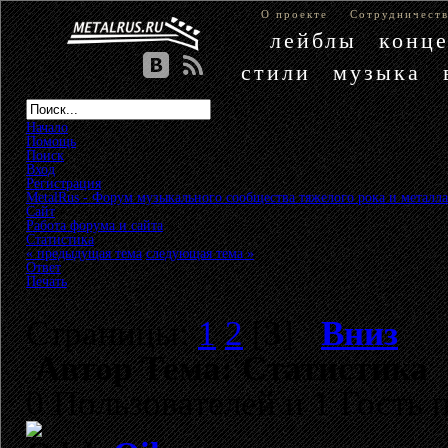
О проекте
Сотрудничест
лейблы
конц
стили
музыка
Начало
Помощь
Поиск
Вход
Регистрация
MetalRus - Форум музыкального сообщества тяжелого рока и металла
Сайт
»
Работа форума и сайта
»
Статистика
« предыдущая тема
следующая тема »
Ответ
Печать
Страницы:
1
2
[
3
]
Вниз
Автор
Тема: Статистика 
0 Пользователей и 1 Гость 