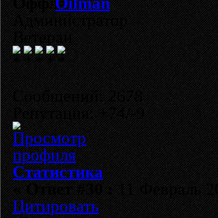
Oilman
Администратор
Ветеран
Сообщений: 2678
Репутация: +74/-9
Статистика
«
Ответ #30 :
11 Февраль 20
Цитировать