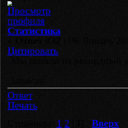
Статистика
«
Ответ #32 :
06 Январь 201
Цитировать
Мы вышли на рекордный у
Записан
Ответ
Печать
Страницы:
1
2
[
3
]
Вверх