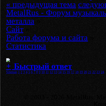
« предыдущая тема
следую
MetalRus - Форум музыкаль
металла
»
Сайт
»
Работа форума и сайта
»
Статистика
Быстрый ответ
Sitemap
1
2
3
4
5
6
7
8
9
10
11
12
13
14
15
16
17
18
19
20
21
22
23
24
© 2003 - 2026 MetalRus. М
Коп