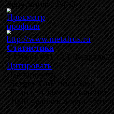
Репутация: +94/-3
Статистика
«
Ответ #31 :
11 Февраль 20
Цитировать
Цитировать
Sergey GnP
писал(а):
Если кто заметил или нет 
1000 человек в день - это 