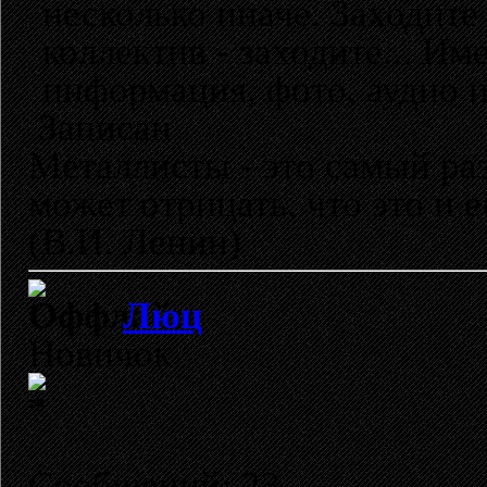
несколько иначе. Заходите
коллектив - заходите... Им
информация, фото, аудио и
Записан
Металлисты - это самый раз
может отрицать, что это и 
(В.И. Ленин)
Люц
Новичок
Сообщений: 23