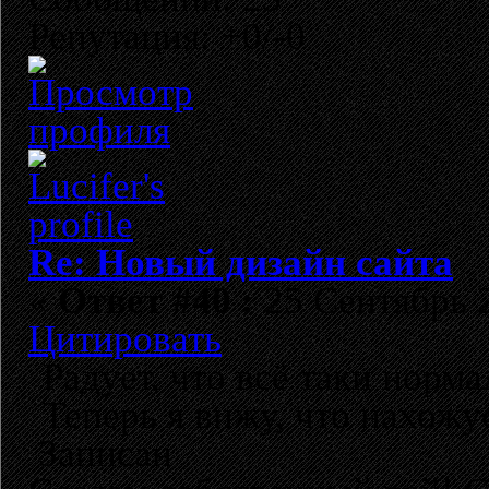
Репутация: +0/-0
Re: Новый дизайн сайта
«
Ответ #40 :
25 Сентябрь 2
Цитировать
Радует, что всё таки норм
Теперь я вижу, что нахожу
Записан