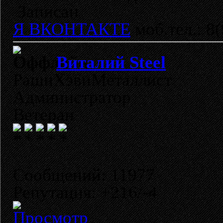
Записан
Я ВКОНТАКТЕ
моб.тел.: 8
Виталий Steel
РашнХэвиМеталлист
Администратор
Ветеран
Сообщений: 11977
Репутация: +216/-4