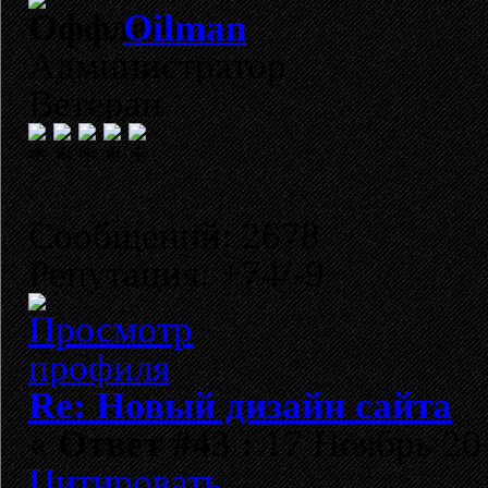
Oilman
Администратор
Ветеран
Сообщений: 2678
Репутация: +74/-9
Re: Новый дизайн сайта
«
Ответ #43 :
17 Ноябрь 201
Цитировать