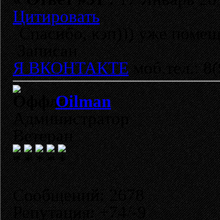
Цитировать
Спасибо, кэп))) уже помещ
Записан
Я ВКОНТАКТЕ
моб.тел.: 8
Oilman
Администратор
Ветеран
Сообщений: 2678
Репутация: +74/-9