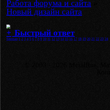
Работа форума и сайта
»
Новый дизайн сайта
Быстрый ответ
Sitemap
1
2
3
4
5
6
7
8
9
10
11
12
13
14
15
16
17
18
19
20
21
22
23
24
© 2003 - 2026 MetalRus. М
Коп