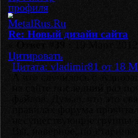
Re: Новый дизайн сайта
«
Ответ #39 :
19 Март 2012,
Цитировать
Цитата: vladimir81 от 18 М
А что случилось с аудиоза
на сайте последний раз по
файлов. Думал, что это св
правилах форума прочитал,
несуществующие группы эт
Вы, наверное, по-старинк