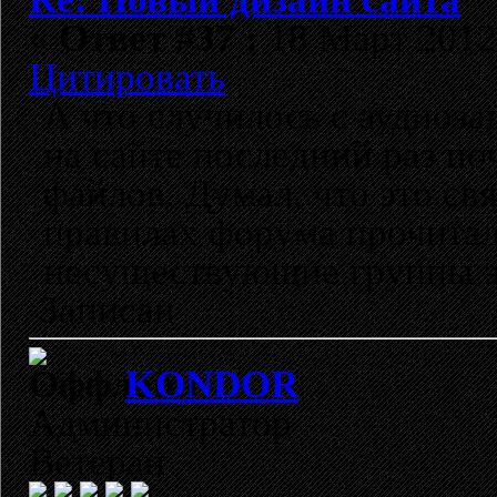
«
Ответ #37 :
18 Март 2012,
Цитировать
А что случилось с аудиоза
на сайте последний раз по
файлов. Думал, что это св
правилах форума прочитал,
несуществующие группы эт
Записан
KONDOR
Администратор
Ветеран