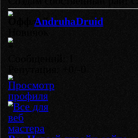
Создам собственный рай! 
AndruhaDruid
Новичок
Сообщений: 1
Репутация: +0/-0