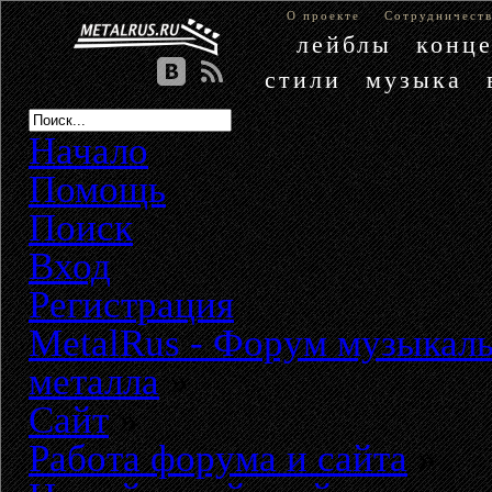
О проекте
Сотрудничест
лейблы
конц
стили
музыка
Начало
Помощь
Поиск
Вход
Регистрация
MetalRus - Форум музыкаль
металла
»
Сайт
»
Работа форума и сайта
»