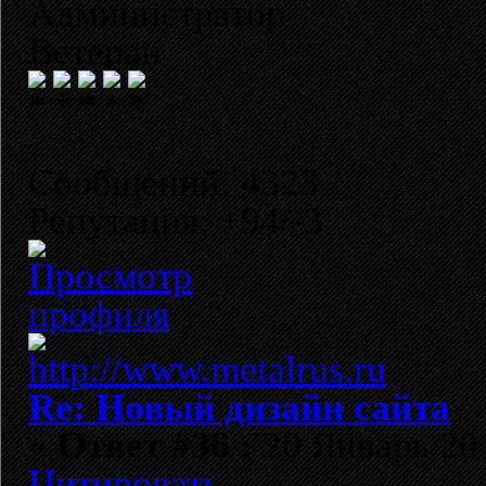
Администратор
Ветеран
Сообщений: 4323
Репутация: +94/-3
Re: Новый дизайн сайта
«
Ответ #36 :
20 Январь 201
Цитировать