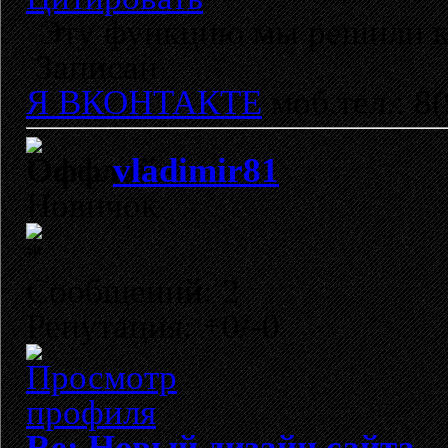
Эту функцию мы решили к
Записан
Я ВКОНТАКТЕ
моб.тел.: 8
vladimir81
Новичок
Сообщений: 2
Репутация: +0/-0
Re: Новый дизайн сайта