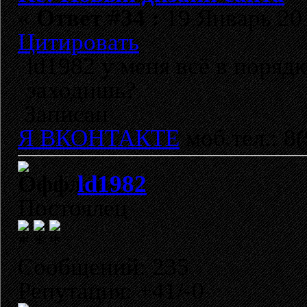
«
Ответ #34 :
19 Январь 201
Цитировать
ld1982 у меня всё в порядк
заходишь?
Записан
Я ВКОНТАКТЕ
моб.тел.: 8
ld1982
Постоялец
Сообщений: 235
Репутация: +41/-0