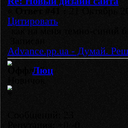
Re: Новый дизайн сайта
«
Ответ #41 :
21 Октябрь 20
Цитировать
как на меня темно-синий 
Записан
Advance.pp.ua - Думай. Ре
Люц
Новичок
Сообщений: 23
Репутация: +0/-0