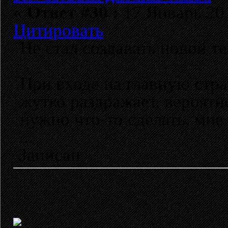
«
Ответ #30 :
17 Январь 201
Цитировать
Не стал создавать новой т
При входе на главную стра
жутко раздражает, вероятно
нужно что-то сделать, мне
...
Записан