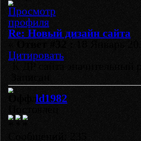
Re: Новый дизайн сайта
«
Ответ #32 :
18 Январь 201
Цитировать
К ДР сайта значительный р
Записан
ld1982
Постоялец
Сообщений: 235