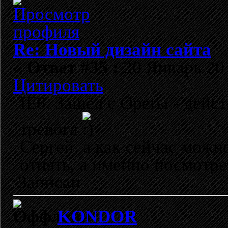
Re: Новый дизайн сайта
«
Ответ #35 :
20 Январь 201
Цитировать
IE8. Зашёл с Operы - дейс
тревога
Сергей, а как сейчас можн
отнять, а именно посмотре
Записан
KONDOR