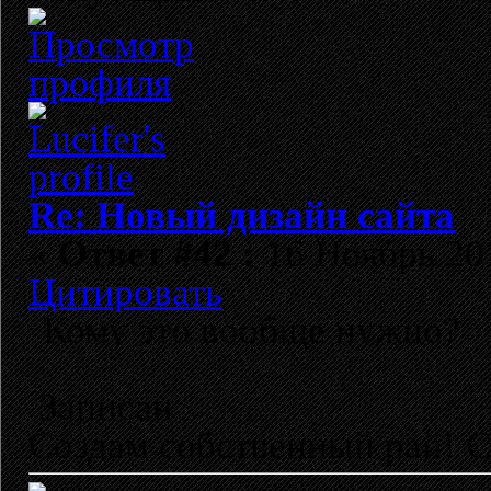
Re: Новый дизайн сайта
«
Ответ #42 :
16 Ноябрь 201
Цитировать
Кому это вообще нужно?
Записан
Создам собственный рай! 