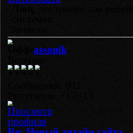
Люц
, это нужно для пере
системах.
Записан
assonik
Ветеран
Сообщений: 911
Репутация: +12/-15
Re: Новый дизайн сайта