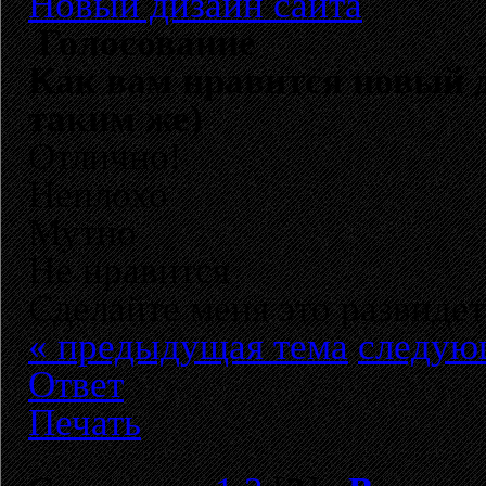
Новый дизайн сайта
Голосование
Как вам нравится новый д
таким же)
Отлично!
Неплохо
Мутно
Не нравится
Сделайте меня это развидет
« предыдущая тема
следую
Ответ
Печать