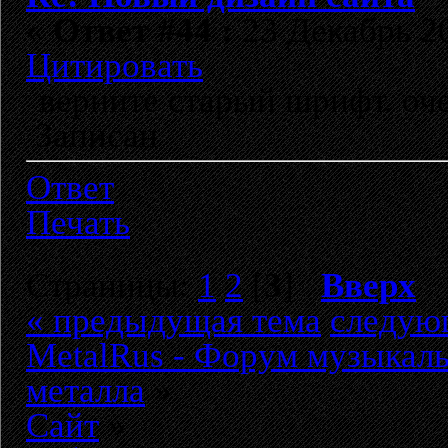
«
Ответ #44 :
23 Декабрь 20
Цитировать
верните старый шрифт. оч
Записан
Ответ
Печать
Страницы:
1
2
[
3
]
Вверх
« предыдущая тема
следую
MetalRus - Форум музыкаль
металла
»
Сайт
»