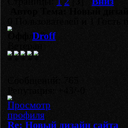
Страницы:
1
2
[
3
]
Вниз
Автор
Тема: Новый дизай
0 Пользователей и 1 Гость 
Droff
Ветеран
Сообщений: 765
Репутация: +43/-0
Re: Новый дизайн сайта