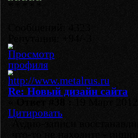
Сообщений: 4323
Репутация: +94/-3
Re: Новый дизайн сайта
«
Ответ #38 :
19 Март 2012,
Цитировать
Аудио-записи восстанавли
что-то не находите - пишп