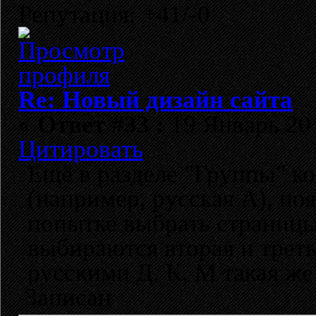
Репутация: +41/-0
Re: Новый дизайн сайта
«
Ответ #33 :
19 Январь 201
Цитировать
Ещё в разделе "Группы" к
(например, русская А), поя
попытке выбрать страницы
выбираются вторая и трет
русскими Д, К, М такая же
Записан