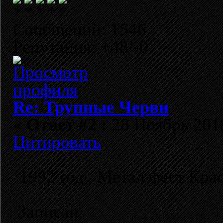
Сообщений: 1546
Репутация: +48/-0
Re: Трупные Черви
«
Ответ #2 :
28 Ноябрь 2018
Цитировать
1992 год , Метал фест Кра
Записан