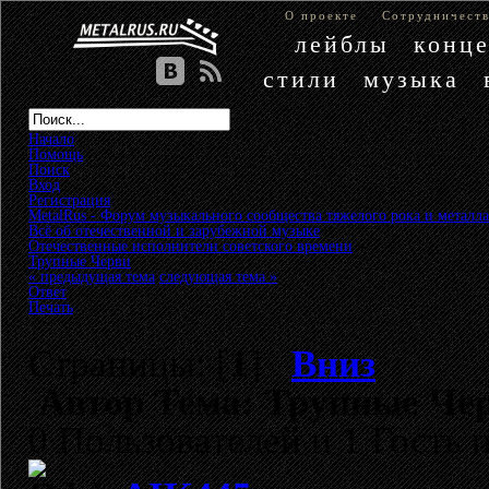
О проекте
Сотрудничест
лейблы
конц
стили
музыка
Начало
Помощь
Поиск
Вход
Регистрация
MetalRus - Форум музыкального сообщества тяжелого рока и металла
Всё об отечественной и зарубежной музыке
»
Отечественные исполнители советского времени
»
Трупные Черви
« предыдущая тема
следующая тема »
Ответ
Печать
Страницы: [
1
]
Вниз
Автор
Тема: Трупные Чер
0 Пользователей и 1 Гость 