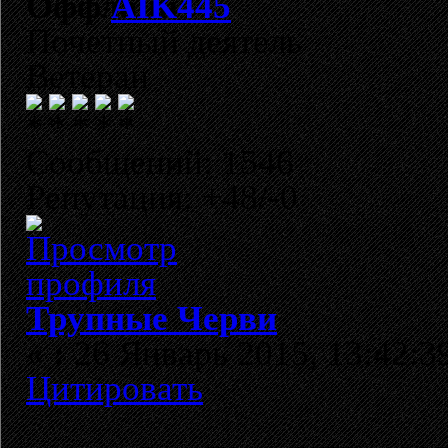
AIK445
Почетный деятель
Ветеран
Сообщений: 1546
Репутация: +48/-0
Трупные Черви
«
:
26 Январь 2015, 13:42:3
Цитировать