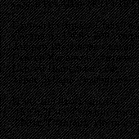
газета Рок-Шоу (КТР) 199
Группа из города Северск Т
Состав на 1998 - 2003 года
Андрей Шеховцев - вокал
Сергей Куренков - гитара
Сергей Пырсиков - бас
Тарас Зубарь - ударные
Известно что записали:
1992г."Fatal Overture"(dem
2001г."Cinomiry Mortuoru