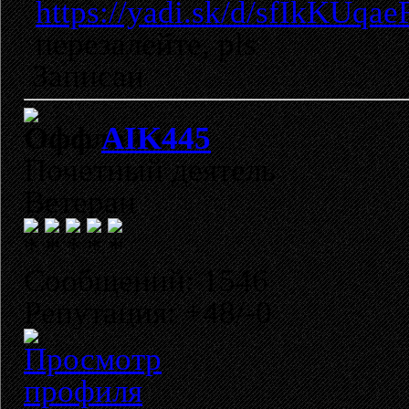
https://yadi.sk/d/sfIkKUqa
перезалейте, pls
Записан
AIK445
Почетный деятель
Ветеран
Сообщений: 1546
Репутация: +48/-0