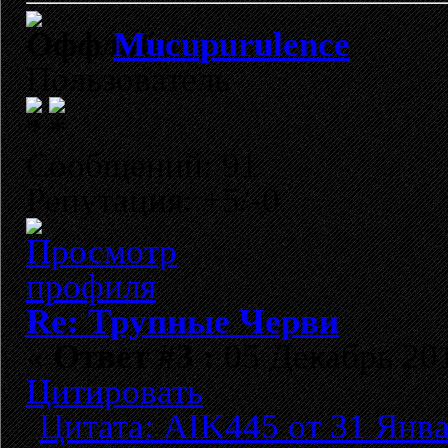
Mucupurulence
Пользователь
Сообщений: 91
Репутация: +5/-0
Re: Трупные Черви
«
Ответ #3 :
05 Декабрь 201
Цитировать
Цитата: AIK445 от 31 Янва