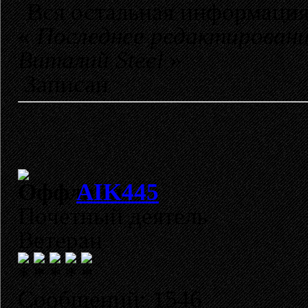
Вся остальная информация
«
Последнее редактировани
Виталий Steel
»
Записан
AIK445
Почетный деятель
Ветеран
Сообщений: 1546