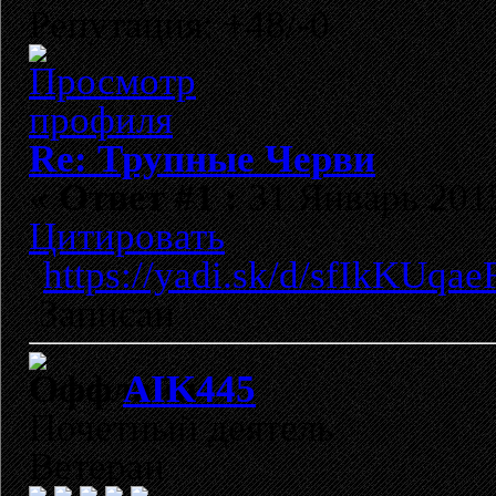
Репутация: +48/-0
Re: Трупные Черви
«
Ответ #1 :
31 Январь 2015
Цитировать
https://yadi.sk/d/sfIkKUqa
Записан
AIK445
Почетный деятель
Ветеран