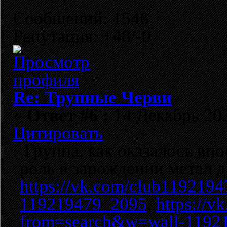
Сообщений: 1546
Репутация: +48/-0
Re: Трупные Черви
«
Ответ #6 :
14 Декабрь 202
Цитировать
Группа, как оказалось вп
роль в зарождении метал 
https://vk.com/club119219
119219479_2095
,
https://
from=search&w=wall-1192