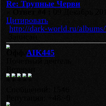
Re: Трупные Черви
«
Ответ #4 :
09 Декабрь 201
Цитировать
http://dark-world.ru/albu
Записан
AIK445
Почетный деятель
Ветеран
Сообщений: 1546
Репутация: +48/-0