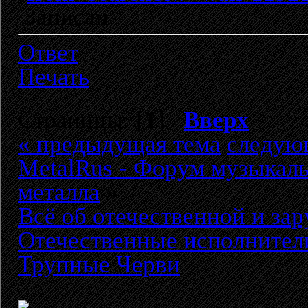
Записан
Ответ
Печать
Страницы: [
1
]
Вверх
« предыдущая тема
следую
MetalRus - Форум музыкаль
металла
»
Всё об отечественной и за
Отечественные исполнители
Трупные Черви