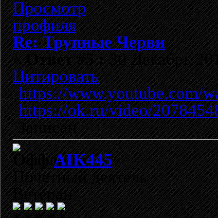
Re: Трупные Черви
«
Ответ #5 :
30 Декабрь 201
Цитировать
https://www.youtube.com
https://ok.ru/video/207845
Записан
AIK445
Почетный деятель
Ветеран