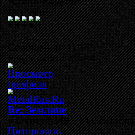
Администратор
Ветеран
Сообщений: 11977
Репутация: +216/-4
Re: Земляне
«
Ответ #349 :
14 Сентябрь 
Цитировать