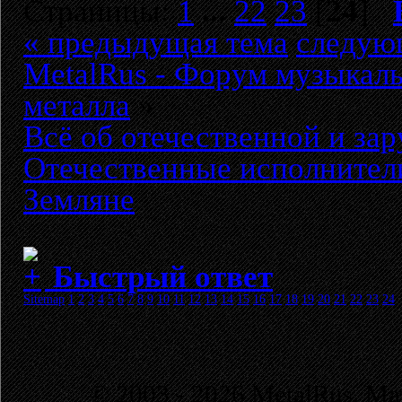
Страницы:
1
...
22
23
[
24
]
« предыдущая тема
следую
MetalRus - Форум музыкаль
металла
»
Всё об отечественной и за
Отечественные исполнители
Земляне
Быстрый ответ
Sitemap
1
2
3
4
5
6
7
8
9
10
11
12
13
14
15
16
17
18
19
20
21
22
23
24
© 2003 - 2026 MetalRus. М