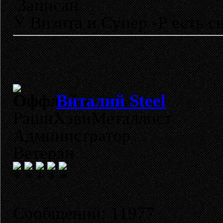
Записан
У Визита и Супер -Р есть св
Виталий Steel
РашнХэвиМеталлист
Администратор
Ветеран
Сообщений: 11977