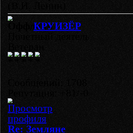
(В.И. Ленин)
КРУИЗЁР
Почетный деятель
Ветеран
Сообщений: 1708
Репутация: +81/-0
Re: Земляне