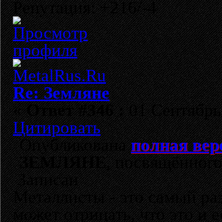
Репутация: +216/-4
Re: Земляне
«
Ответ #346 :
01 Сентябрь 
Цитировать
Опубликована
полная вер
ЗЕМЛЯНЕ
, посвящённого
Записан
Металлисты - это самый раз
может отрицать, что это и 