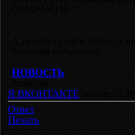
ГРАФФИТИ.
Администрация портала в
близким музыканта.
НОВОСТЬ
Записан
Я ВКОНТАКТЕ
моб.тел.: 8
Ответ
Печать