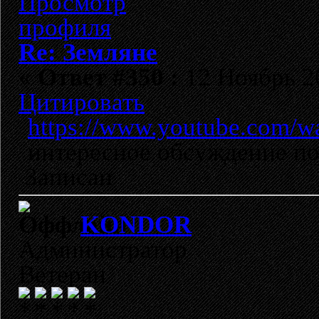
Re: Земляне
«
Ответ #350 :
12 Ноябрь 20
Цитировать
https://www.youtube.com
интересное обсуждение по
Записан
KONDOR
Администратор
Ветеран