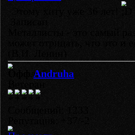
Этому хиту уже 36 лет!
Записан
Металлисты - это самый раз
может отрицать, что это и 
(В.И. Ленин)
Andruha
Ветеран
Сообщений: 1233
Репутация: +37/-2