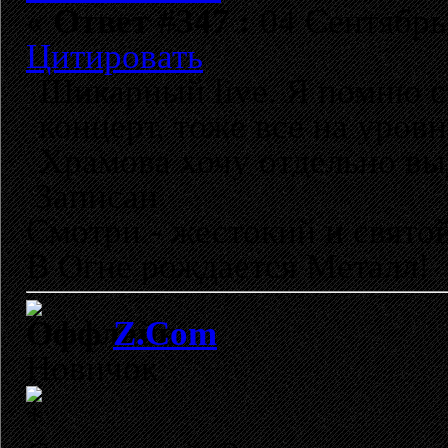
«
Ответ #347 :
04 Сентябрь 
Цитировать
Шикарный live. Я помню с
концерт, тоже все на уров
Храмова хочу отдельно вы
Записан
Смотри - жестокий и свято
В Огне рождается Металл!
Z.Com
Новичок