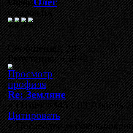
Олег
Старожил
Сообщений: 387
Репутация: +36/-2
Re: Земляне
«
Ответ #345 :
03 Апрель 20
Цитировать
«
Последнее редактирование