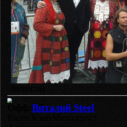
Записан
Виталий Steel
РашнХэвиМеталлист