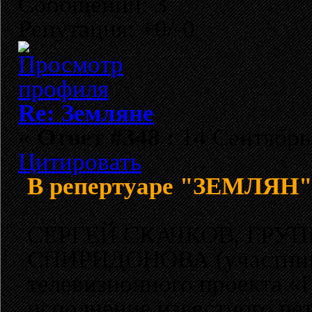
Сообщений: 3
Репутация: +0/-0
Re: Земляне
«
Ответ #348 :
14 Сентябрь 
Цитировать
В репертуаре "ЗЕМЛЯН" 
СЕРГЕЙ СКАЧКОВ, ГРУ
СПИРИДОНОВА (участник 
телевизионного проекта «
исполнение известного ре