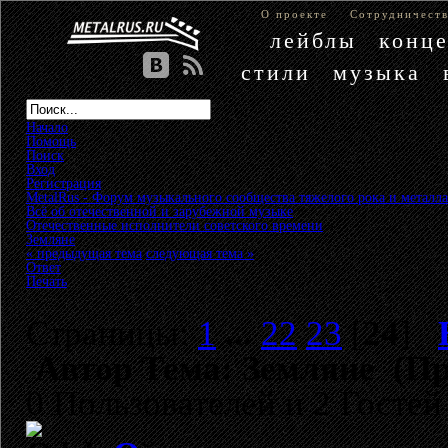
О проекте
Сотрудничест
лейблы
конц
стили
музыка
Начало
Помощь
Поиск
Вход
Регистрация
MetalRus - Форум музыкального сообщества тяжелого рока и металла
Всё об отечественной и зарубежной музыке
»
Отечественные исполнители советского времени
»
Земляне
« предыдущая тема
следующая тема »
Ответ
Печать
Страницы:
1
...
22
23
[
24
]
Автор
Тема: Земляне (Пр
0 Пользователей и 2 Гостей