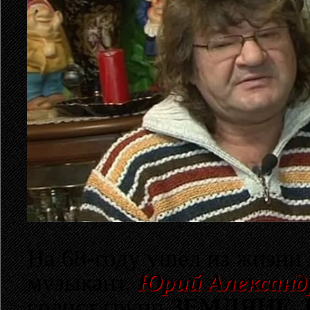
На 68-году ушёл из жизни
музыкант,
Юрий Александ
солист групп
ЗЕМЛЯНЕ
,