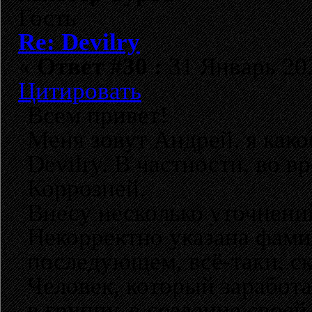
Гость
Re: Devilry
«
Ответ #30 :
31 Январь 202
Цитировать
Всем привет!
Меня зовут Андрей, я како
Devilry. В частности, во 
Коррозией.
Внесу несколько уточнений
Некорректно указана фами
последующем, всё-таки, ск
Человек, который заработа
в группу, в создание свое