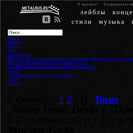
О проекте
Сотрудничест
лейблы
конц
стили
музыка
Начало
Помощь
Поиск
Вход
Регистрация
MetalRus - Форум музыкального сообщества тяжелого рока и металла
Всё об отечественной и зарубежной музыке
»
Отечественные исполнители советского времени
»
Devilry
« предыдущая тема
следующая тема »
Ответ
Печать
Страницы:
1
2
[
3
]
Вниз
Автор
Тема: Devilry (Про
0 Пользователей и 1 Гость 
Мистер Турбо