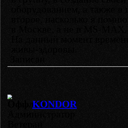
оборудованием, а также в
второе, насколько я помню
в Москве, а не в MS-MAX..
На данный момент времени
живы-здоровы.
Записан
KONDOR
Администратор
Ветеран