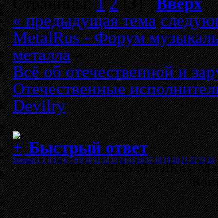
Страницы:
1
2
[
3
]
Вверх
« предыдущая тема
следую
MetalRus - Форум музыкаль
металла
»
Всё об отечественной и за
Отечественные исполнители
Devilry
Быстрый ответ
Sitemap
1
2
3
4
5
6
7
8
9
10
11
12
13
14
15
16
17
18
19
20
21
22
23
24
© 2003 - 2026 MetalRus. М
Коп