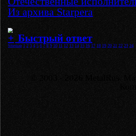
Отечественные исполнители
Из архива Starpera
Быстрый ответ
Sitemap
1
2
3
4
5
6
7
8
9
10
11
12
13
14
15
16
17
18
19
20
21
22
23
24
© 2003 - 2026 MetalRus. М
Коп