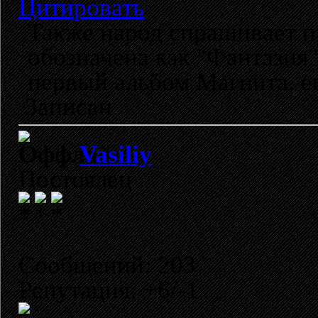
Цитировать
Также народ спрашивает п
обозначена как "Фантазия" 
первый альбом Магнита, ещ
Записан
Vasiliy
Постоялец
Сообщений: 203
Репутация: +6/-1