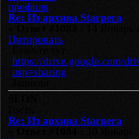
Re: Из архива Starpera
«
Ответ #1083 :
14 Январь 2
Цитировать
Гляньте тут
https://drive.google.com
usp=sharing
Записан
SLON
Гость
Re: Из архива Starpera
«
Ответ #1084 :
30 Январь 2