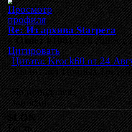
Re: Из архива Starpera
«
Ответ #1081 :
28 Август 2
Цитировать
Цитата: Krock60 от 24 Авг
Значит нет Ночных Гостей 
Не попадался.
Записан
SLON
Гость