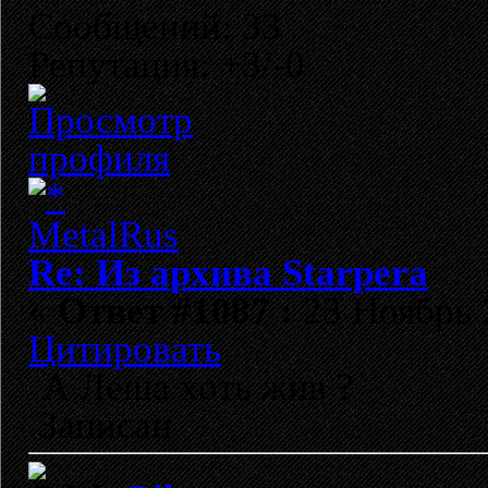
Сообщений: 33
Репутация: +3/-0
Re: Из архива Starpera
«
Ответ #1087 :
23 Ноябрь 2
Цитировать
А Леша хоть жив ?
Записан