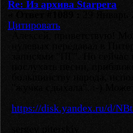
Re: Из архива Starpera
«
Ответ #1089 :
29 Январь 2
Цитировать
Алексей, приветствую! Мож
нулевых передавал в Питер
записями "ПГ". Но сейчас 
послухать песни, приближе
большинству народа, исполн
"жучка сдыхала". :-) Може
https://disk.yandex.ru/d/
sergey piterskiy