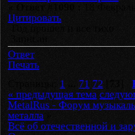
«
Ответ #1090 :
18 Февраль 
Цитировать
Год прошел и все тихо
Записан
Ответ
Печать
Страницы:
1
...
71
72
[
73
]
« предыдущая тема
следую
MetalRus - Форум музыкаль
металла
»
Всё об отечественной и за