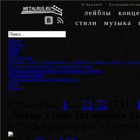
О проекте
Сотрудничест
лейблы
конц
стили
музыка
Начало
Помощь
Поиск
Вход
Регистрация
MetalRus - Форум музыкального сообщества тяжелого рока и металла
Всё об отечественной и зарубежной музыке
»
Отечественные исполнители советского времени
»
Из архива Starpera
« предыдущая тема
следующая тема »
Ответ
Печать
Страницы:
1
...
71
72
[
73
]
Автор
Тема: Из архива St
0 Пользователей и 3 Гостей