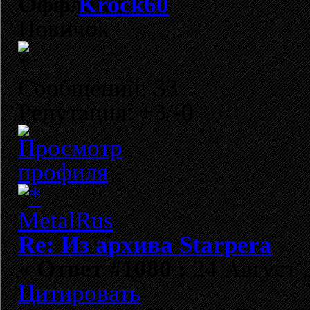
Krock60
Новичок
Сообщений: 33
Репутация: +3/-0
Re: Из архива Starpera
«
Ответ #1080 :
24 Август 2
Цитировать