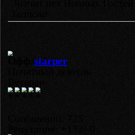
Значит нет Ночных Гостей 
Записан
starper
Почетный деятель
Ветеран
Сообщений: 725
Репутация: +132/-0