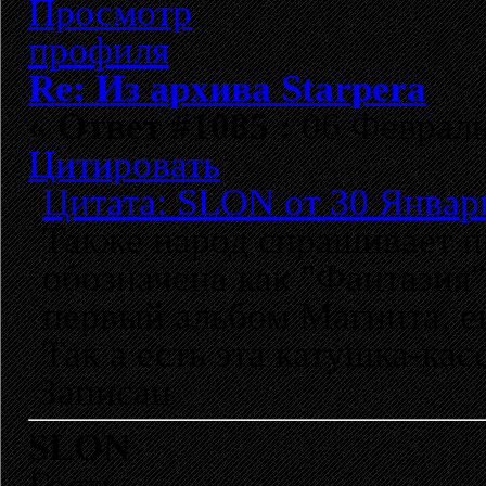
Re: Из архива Starpera
«
Ответ #1085 :
06 Февраль 
Цитировать
Цитата: SLON от 30 Январь
Также народ спрашивает п
обозначена как "Фантазия" 
первый альбом Магнита, ещ
Так а есть эта катушка-кас
Записан
SLON
Гость