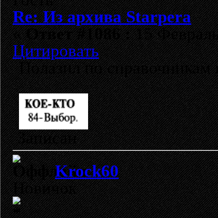
Re: Из архива Starpera
«
Ответ #1086 :
15 Февраль 
Цитировать
Полазил по справочникам 
Записан
Krock60
Новичок