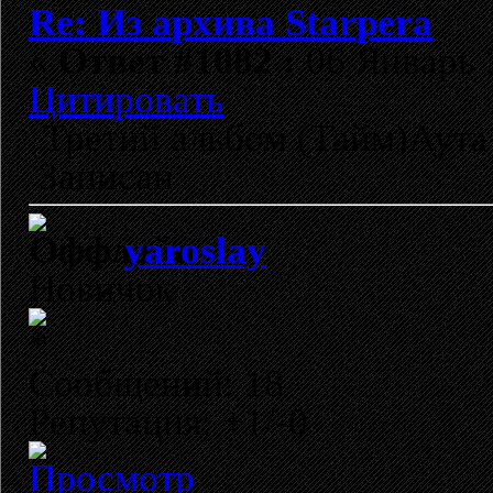
Re: Из архива Starpera
«
Ответ #1082 :
06 Январь 2
Цитировать
Третий альбом (Тайм)Аута 
Записан
yaroslay
Новичок
Сообщений: 18
Репутация: +1/-0