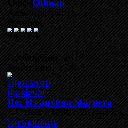
Oilman
Администратор
Ветеран
Сообщений: 2678
Репутация: +74/-9
Re: Из архива Starpera
«
Ответ #1088 :
26 Ноябрь 2
Цитировать