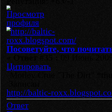
Репутация: +63/-1
Посоветуйте, что почитат
«
Ответ #35 :
09 Июнь 2009,
Цитировать
Motley Crue "The Dirt" *t
Записан
http://baltic-roxx.blogspot.c
Ответ