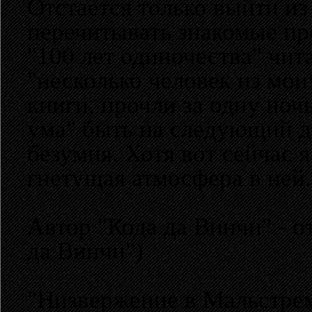
Отстается только выйти из 
перечитывать знакомые пр
"100 лет одиночества" чит
"несколько человек из мои
книги, прочли за одну ночь
ума" быть на следующий де
безумия. Хотя вот сейчас я
гнетущая атмосфера в ней.
Автор "Кода да Винчи" - о
да Винчи")
"Низвержение в Мальстрем