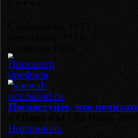
Сообщений: 1071
Репутация: +170/-1
слонёнок Гобо
Посоветуйте, что почитат
«
Ответ #34 :
08 Июнь 2009,
Цитировать