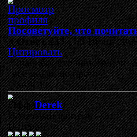
Посоветуйте, что почитат
«
Ответ #33 :
08 Июнь 2009,
Цитировать
Спасибо, что напомнили. Э
все никак не прочту.
Записан
Derek
Почетный деятель
Ветеран