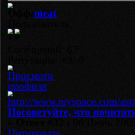
meat
Пользователь
Сообщений: 67
Репутация: +9/-0
Посоветуйте, что почитат
«
Ответ #32 :
08 Июнь 2009,
Цитировать