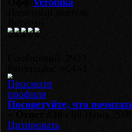
Veronika
Почетный деятель
Ветеран
Сообщений: 2923
Репутация: +64/-1
Посоветуйте, что почитат
«
Ответ #30 :
08 Июнь 2009,
Цитировать