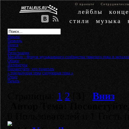
О проекте
Сотрудничест
лейблы
конц
стили
музыка
Начало
Помощь
Поиск
Вход
Регистрация
MetalRus - Форум музыкального сообщества тяжелого рока и металла
Общее
»
Литература
»
Посоветуйте, что почитать
« предыдущая тема
следующая тема »
Ответ
Печать
Страницы:
1
2
[
3
]
Вниз
Автор
Тема: Посоветуйте,
0 Пользователей и 1 Гость 