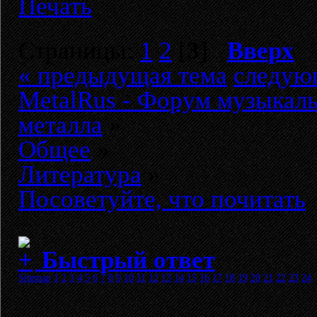
Печать
Страницы:
1
2
[
3
]
Вверх
« предыдущая тема
следую
MetalRus - Форум музыкаль
металла
»
Общее
»
Литература
»
Посоветуйте, что почитать
Быстрый ответ
Sitemap
1
2
3
4
5
6
7
8
9
10
11
12
13
14
15
16
17
18
19
20
21
22
23
24