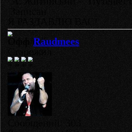
А. Житинский - "Путешеств
Записан
Я РАЗДАВЛЮ ВАС!
Raudmees
Старожил
Сообщений: 303