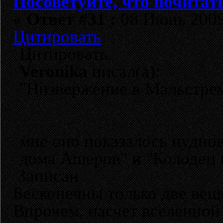
Посоветуйте, что почитат
«
Ответ #31 :
08 Июнь 2009,
Цитировать
Цитировать
Veronika
писал(а):
"Низвержение в Мальстрем
мне оно показалось нудно
дома Ашеров" и "Колодец и
Записан
Бесконечны только две вещи
Впрочем, насчет вселенной 