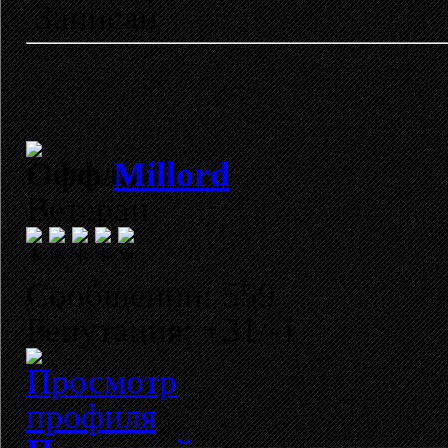
Записан
Millord
Ветеран
Сообщений: 559
Репутация: +31/-1