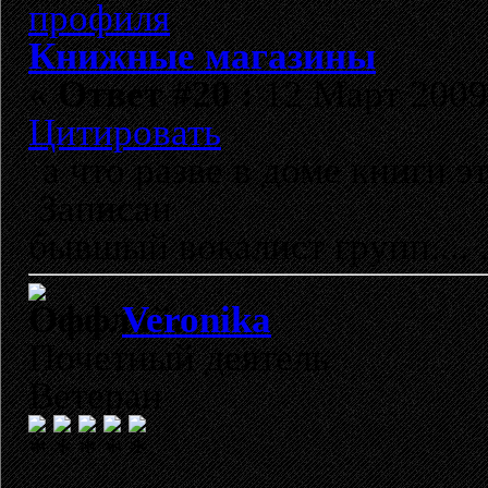
Книжные магазины
«
Ответ #20 :
12 Март 2009,
Цитировать
а что разве в доме книги э
Записан
бывшый вокалист групп...
Veronika
Почетный деятель
Ветеран