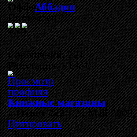
Аббадон
Постоялец
Сообщений: 221
Репутация: +14/-0
Книжные магазины
«
Ответ #22 :
23 Май 2009, 
Цитировать
Значицо так)