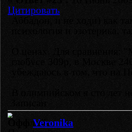
Цитировать
Аббадон, и не ходи) как т
психология и эзотерика, та
О ценах. Для сравнения: "
глобусе 309р, в Москве 24
убеждаюсь в том, что на 
В олимпийском я сто лет не
Записан
Veronika