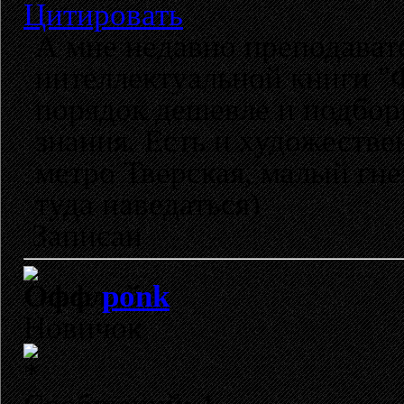
Цитировать
А мне недавно преподават
интеллектуальной книги "Ф
порядок дешевле и подбор
знания. Есть и художестве
метро Тверская, малый гне
туда наведаться)
Записан
ponk
Новичок