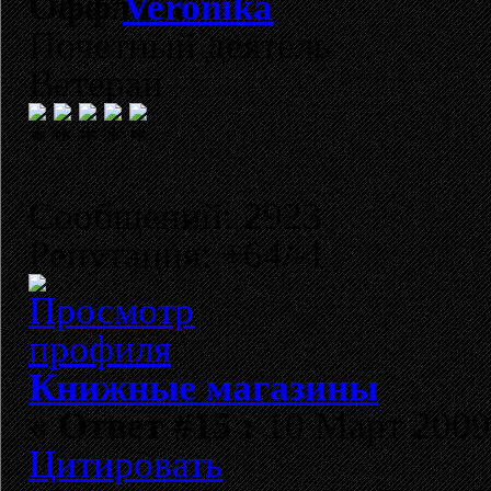
Veronika
Почетный деятель
Ветеран
Сообщений: 2923
Репутация: +64/-1
Книжные магазины
«
Ответ #15 :
10 Март 2009,
Цитировать