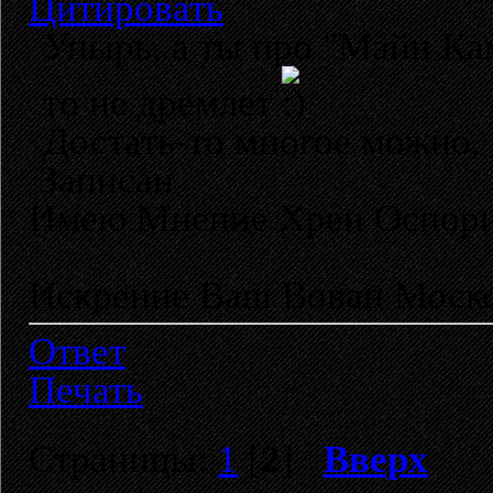
Цитировать
Упырь, а ты про "Майн Ка
то не дремлет
Достать-то многое можно,
Записан
Имею Мнение Хрен Оспор
Искренне Ваш Вован Моско
Ответ
Печать
Страницы:
1
[
2
]
Вверх