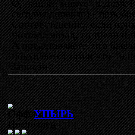
О, нашла "минус" в Доме К
сегодня допекло) - приоб
Соотвестсвенно, если при
полгода назад, то трели и
А представляете, что быва
покупаются там и что-то п
Записан
УПЫРЬ
Постоялец