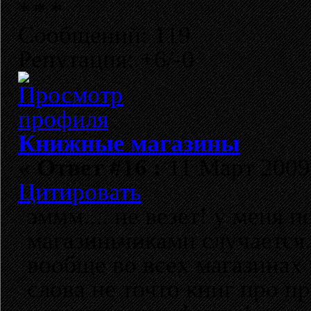
Сообщений: 119
Репутация: +6/-0
Книжные магазины
«
Ответ #16 :
11 Март 2009,
Цитировать
эммм.... не везет! у меня 
магазиньчиками случается..
вообще во всех магазинах 
слова не точто книг про п