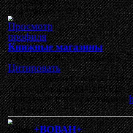
Сообщений: 1
Репутация: +0/-0
Книжные магазины
«
Ответ #26 :
17 Декабрь 20
Цитировать
а я остановил свой выбор 
офис или домой привозят 
покупать в этом магазине
h
Записан
+ВОВАН+