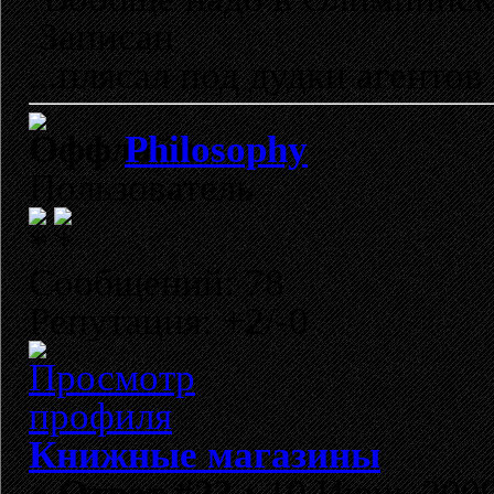
Записан
...плясал под дудки агентов 
Philosophy
Пользователь
Сообщений: 78
Репутация: +2/-0
Книжные магазины
«
Ответ #23 :
10 Июнь 2009,