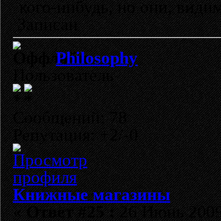
кого-нибудь, но они, види
Записан
Philosophy
Пользователь
Сообщений: 78
Репутация: +2/-0
Книжные магазины
«
Ответ #25 :
26 Июнь 2009,