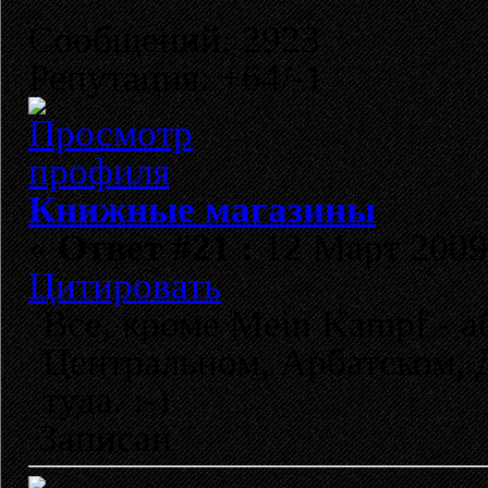
Сообщений: 2923
Репутация: +64/-1
Книжные магазины
«
Ответ #21 :
12 Март 2009,
Цитировать
Все, кроме Mein Kampf - а
Центральном, Арбатском, Д
туда. :-)
Записан