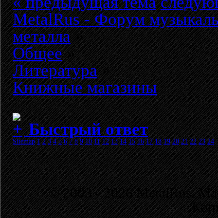
« предыдущая тема
следую
MetalRus - Форум музыкаль
металла
»
Общее
»
Литература
»
Книжные магазины
Быстрый ответ
Sitemap
1
2
3
4
5
6
7
8
9
10
11
12
13
14
15
16
17
18
19
20
21
22
23
24
© 2003 - 2026 MetalRus. М
Коп