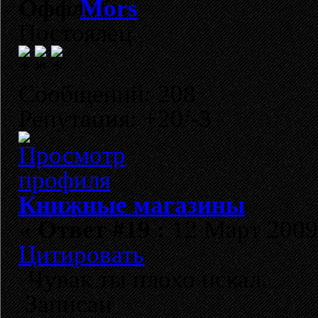
Mors
Постоялец
Сообщений: 208
Репутация: +20/-3
Книжные магазины
«
Ответ #19 :
12 Март 2009,
Цитировать
Чувак ты плохо искал.
Записан