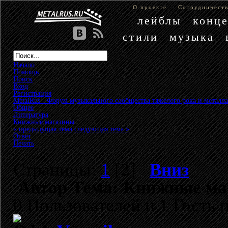
О проекте
Сотрудничест
лейблы
конц
стили
музыка
Начало
Помощь
Поиск
Вход
Регистрация
MetalRus - Форум музыкального сообщества тяжелого рока и металла
Общее
»
Литература
»
Книжные магазины
« предыдущая тема
следующая тема »
Ответ
Печать
Страницы:
1
[
2
]
Вниз
Автор
Тема: Книжные маг
0 Пользователей и 1 Гость 