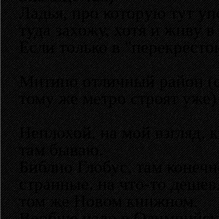
Ладья, про которую тут уп
туда захожу, хотя и живу в
Если только в "перекрёсто
Митино отличный район (с 1
тому же метро строят уже)
Неплохой, на мой взгляд,
там бываю.
Библио Глобус, там конечно
странные, на что-то дешевл
том же Новом книжном.
Вообще надо в Олимпийски