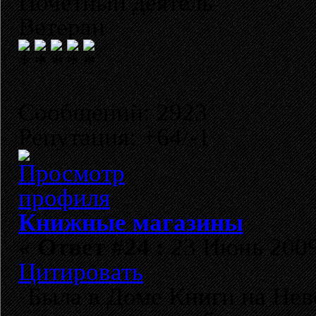
Почетный деятель
Ветеран
Сообщений: 2923
Репутация: +64/-1
Книжные магазины
«
Ответ #24 :
23 Июнь 2009,
Цитировать
Была в Доме Книги на Нев