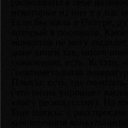
расположил к себе наличи
некоторые из них я у нас н
Если бы жила в Питере, д
который я посещала. Каки
моментов не могу выделить
доме книги так, много помо
сожалению, есть. Кстати, 
"сентиметальная литератур
Плюсы: есть, где почитать
(что очень упрощает жизнь
книгу по искусству). На вт
Еще плюсы: с расспросами 
компетенции конкультантов