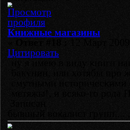
Книжные магазины
«
Ответ #18 :
12 Март 2009,
Цитировать
ну я имею в виду книги на
бакунин, или хотябы про ж
смутными историческими 
метяжы!, и всяко-го рода
Записан
бывшый вокалист групп...