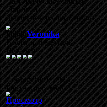
исторические факты!
Записан
бывшый вокалист групп...
Veronika
Почетный деятель
Ветеран
Сообщений: 2923
Репутация: +64/-1