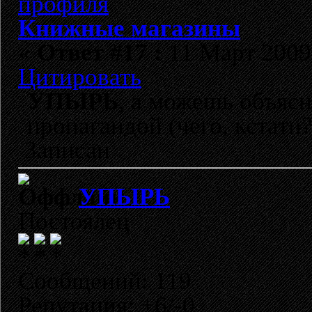
Книжные магазины
«
Ответ #17 :
11 Март 2009,
Цитировать
УПЫРЬ
, а можешь объясн
пропагандой (чего, кстат
Записан
УПЫРЬ
Постоялец
Сообщений: 119
Репутация: +6/-0