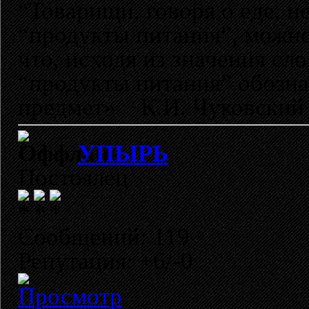
“Товарищи, говоря о еде, н
“продукты питания”, можно
что, исходя из значения сл
“продукты питания” обозн
предмет» К.И. Чуковский
УПЫРЬ
Постоялец
Сообщений: 119
Репутация: +6/-0