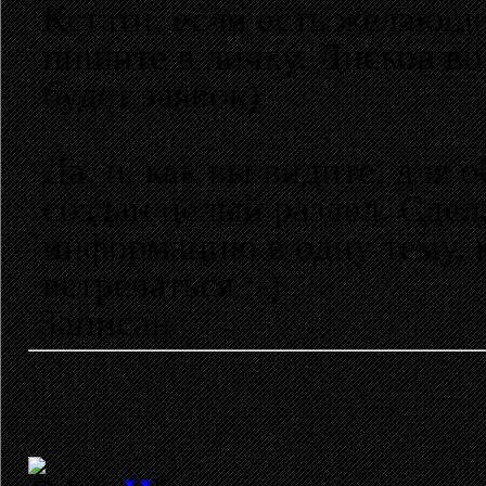
Кстати, если есть желающи
пишите в личку. Дисков во
будет заявок)
Да, и, как вы видите, для
создан целый раздел. Сдела
информацию в одну тему, к
встречаться :-)
Записан