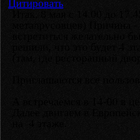
Цитировать
Итак, 8 мая с 14.00 до 17.
металрусовцев) Причина - 
встретиться желательно бы
решили, что это будет 4 э
(там, где ресторанный дво
Приглашаются все пользов
А встречаемся в 14-00 в це
Далее двигаем в Европейски
на 4 этаже.