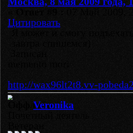
Москва, 8 мая 2009 года, 
«
Ответ #9 :
07 Май 2009, 2
Цитировать
Я может и смогу подъехать 
завтра спишемся)
Записан
memento mori
http://wax96lt2t8.vv-pobeda
Veronika
Почетный деятель
Ветеран