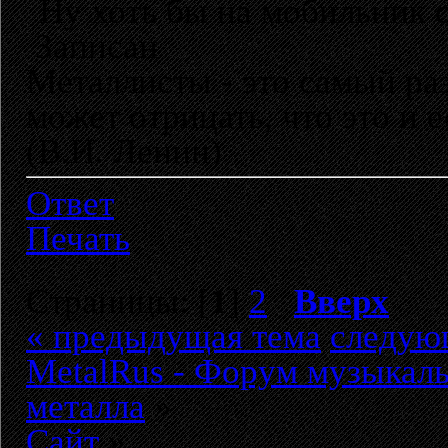
Ну хоть бы на мобильник сф
Записан
Металлисты - это самый раз
может отрицать, что это и 
(В.И. Ленин)
Ответ
Печать
Страницы: [
1
]
2
Вверх
« предыдущая тема
следую
MetalRus - Форум музыкаль
металла
»
Сайт
»