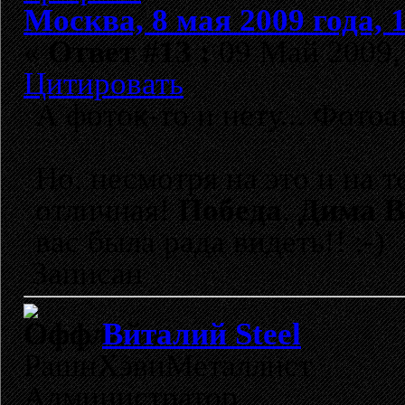
Москва, 8 мая 2009 года, 
«
Ответ #13 :
09 Май 2009, 
Цитировать
А фоток-то и нету... Фотоа
Но, несмотря на это и на т
отличная!
Победа
,
Дима В
вас была рада видеть!! :-)
Записан
Виталий Steel
РашнХэвиМеталлист
Администратор