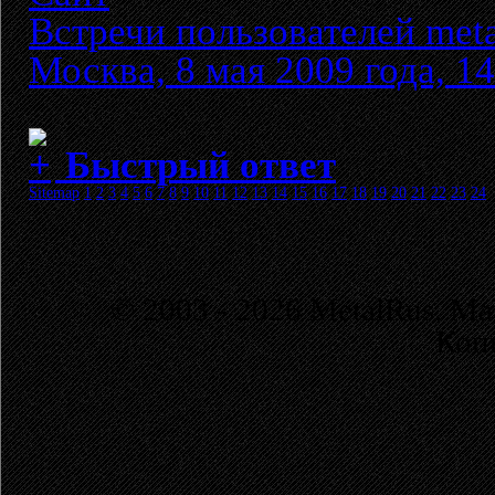
Встречи пользователей meta
Москва, 8 мая 2009 года, 14
Быстрый ответ
Sitemap
1
2
3
4
5
6
7
8
9
10
11
12
13
14
15
16
17
18
19
20
21
22
23
24
© 2003 - 2026 MetalRus. М
Коп