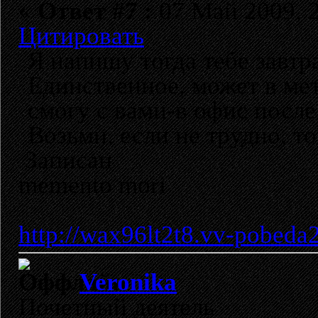
«
Ответ #7 :
07 Май 2009, 2
Цитировать
Я напишу тогда тебе завтра
Единственное, может в мет
смогу с вами-в офис посл
Возьми, если не трудно, то
Записан
memento mori
http://wax96lt2t8.vv-pobeda
Veronika
Почетный деятель