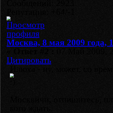
Сообщений: 2923
Репутация: +64/-1
Москва, 8 мая 2009 года, 
«
Ответ #2 :
07 Май 2009, 2
Цитировать
Илюха - ну, может, со вре
Москвичи, отпишитесь, плз,
кого ждать.