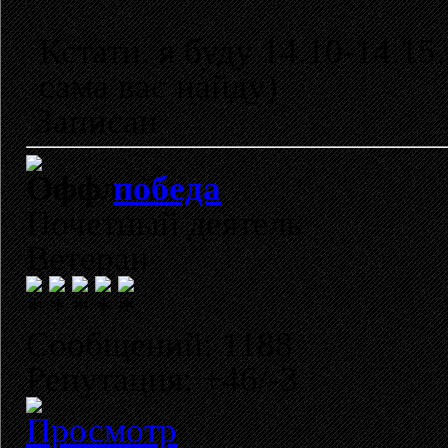
Кстати, я буду 14.10-14.1
сама вас найду)
Записан
победа
Почетный деятель
Ветеран
Сообщений: 1188
Репутация: +46/-3