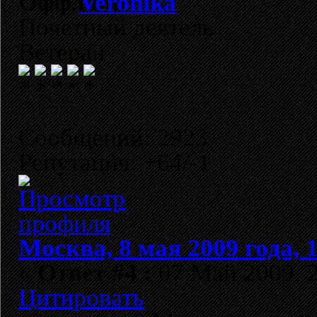
Veronika
Почетный деятель
Ветеран
Сообщений: 2923
Репутация: +64/-1
Москва, 8 мая 2009 года, 
«
Ответ #4 :
07 Май 2009, 2
Цитировать