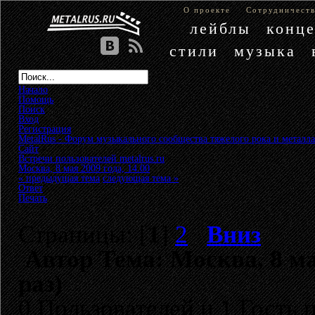
О проекте
Сотрудничест
лейблы
конц
стили
музыка
Начало
Помощь
Поиск
Вход
Регистрация
MetalRus - Форум музыкального сообщества тяжелого рока и металла
Сайт
»
Встречи пользователей metalrus.ru
»
Москва, 8 мая 2009 года, 14.00
« предыдущая тема
следующая тема »
Ответ
Печать
Страницы: [
1
]
2
Вниз
Автор
Тема: Москва, 8 ма
раз)
0 Пользователей и 1 Гость 