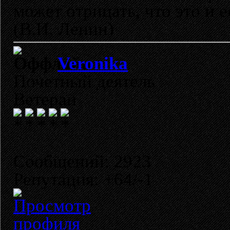
может отрицать, что это и 
(В.И. Ленин)
Veronika
Почетный деятель
Ветеран
Сообщений: 2923
Репутация: +64/-1