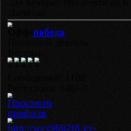
До вечера? Мы почти до 6 
Записан
победа
Почетный деятель
Ветеран
Сообщений: 1188
Репутация: +46/-3