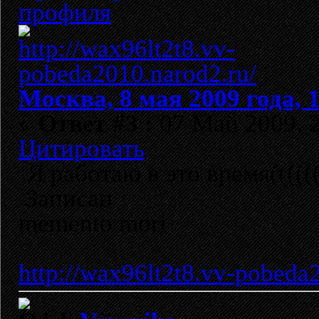
Москва, 8 мая 2009 года, 
«
Ответ #3 :
07 Май 2009, 2
Цитировать
Я работаю в это время((((((
Записан
memento mori
http://wax96lt2t8.vv-pobeda