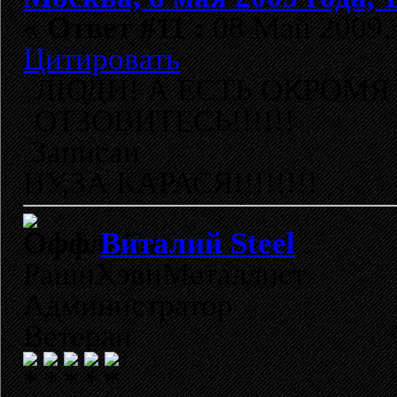
«
Ответ #11 :
08 Май 2009, 
Цитировать
ЛЮДИ! А ЕСТЬ ОКРОМЯ
ОТЗОВИТЕСЬ!!!!!!
Записан
НУ,ЗА КАРАСЯ!!!!!!!!
Виталий Steel
РашнХэвиМеталлист
Администратор
Ветеран