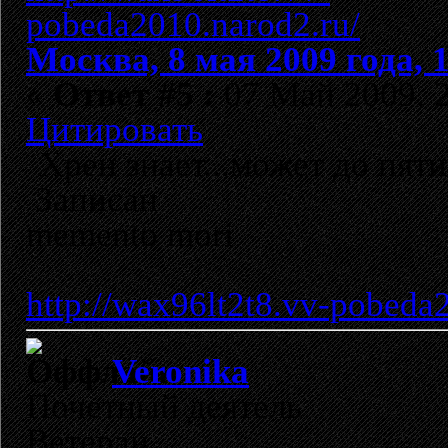
Москва, 8 мая 2009 года, 
«
Ответ #5 :
07 Май 2009, 2
Цитировать
Хрен знает...может до пяти
Записан
memento mori
http://wax96lt2t8.vv-pobeda
Veronika
Почетный деятель
Ветеран