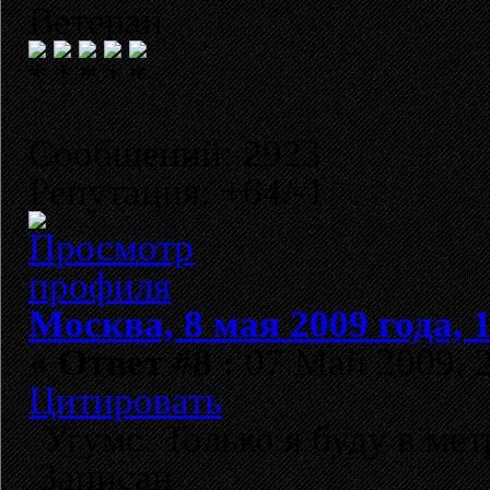
Ветеран
Сообщений: 2923
Репутация: +64/-1
Москва, 8 мая 2009 года, 
«
Ответ #8 :
07 Май 2009, 2
Цитировать
Угумс. Только я буду в мет
Записан