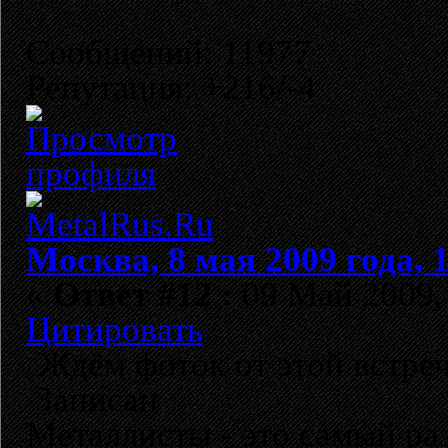
Сообщений: 11977
Репутация: +216/-4
Москва, 8 мая 2009 года, 
«
Ответ #12 :
09 Май 2009, 
Цитировать
Ждём фоток от этой встре
Записан
Металлисты - это самый раз