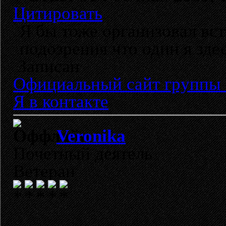
Цитировать
Я бы тоже организовал вст
подозрения что один я здес
Записан
Официальный сайт группы 
Я в контакте
Veronika
Почетный деятель
Ветеран