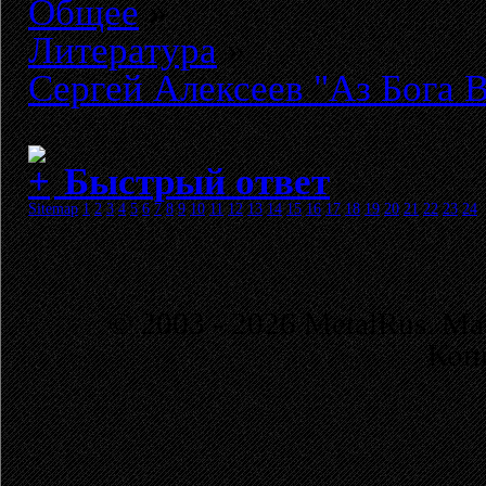
Общее
»
Литература
»
Сергей Алексеев "Аз Бога 
Быстрый ответ
Sitemap
1
2
3
4
5
6
7
8
9
10
11
12
13
14
15
16
17
18
19
20
21
22
23
24
© 2003 - 2026 MetalRus. М
Коп