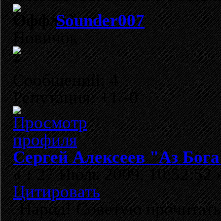
Sounder007
Новичок
Сообщений: 4
Репутация: +1/-0
Сергей Алексеев "Аз Бог
«
:
27 Июль 2009, 10:52:52 
Цитировать
Народ! Советую прочитать