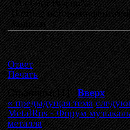
"Аз Бога Ведаю".
В стиле историко-фантазий
Записан
Ответ
Печать
Страницы: [
1
]
Вверх
« предыдущая тема
следую
MetalRus - Форум музыкаль
металла
»