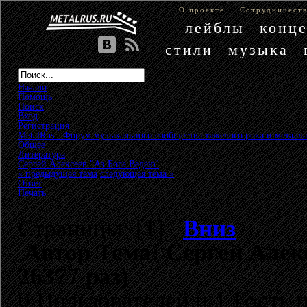
О проекте
Сотрудничест
лейблы
конц
стили
музыка
Начало
Помощь
Поиск
Вход
Регистрация
MetalRus - Форум музыкального сообщества тяжелого рока и металла
Общее
»
Литература
»
Сергей Алексеев "Аз Бога Ведаю"
« предыдущая тема
следующая тема »
Ответ
Печать
Страницы: [
1
]
Вниз
Автор
Тема: Сергей Алек
26377 раз)
0 Пользователей и 1 Гость 