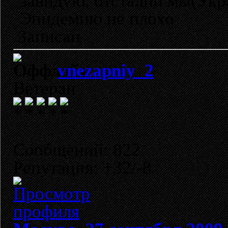
завидую, отсталпи мы(Укр
Эпидемию не плохо
Записан
vnezapniy_2
Ветеран
Сообщений: 822
Репутация: +32/-8