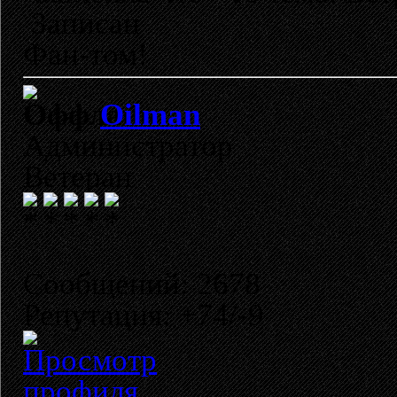
Записан
Фан-том!
Oilman
Администратор
Ветеран
Сообщений: 2678
Репутация: +74/-9