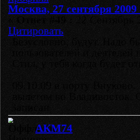
Москва, 27 сентября 2009 
«
Ответ #49 :
22 Сентябрь 2
Цитировать
Безусловно, будут. Надо б
пользователей и деятелей 
Стил, у тебя когда будет о
09.10.09 в порту Внуково.
вылетом во Владивосток. С
Записан
АКМ74
Новичок