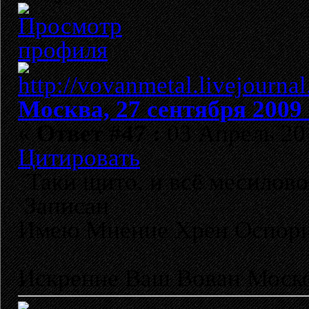
Москва, 27 сентября 2009 
«
Ответ #47 :
03 Апрель 201
Цитировать
Таки щито, и всё месилово
Записан
Имею Мнение Хрен Оспор
Искренне Ваш Вован Моско