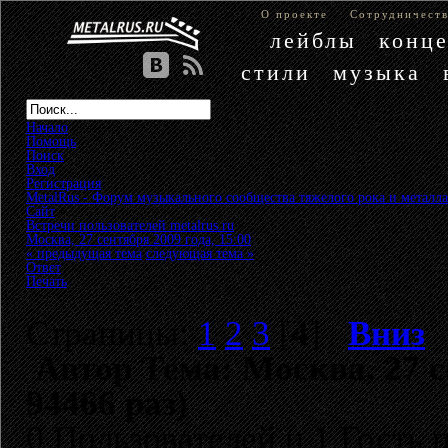
О проекте
Сотрудничест
лейблы
конц
стили
музыка
Начало
Помощь
Поиск
Вход
Регистрация
MetalRus - Форум музыкального сообщества тяжелого рока и металла
Сайт
»
Встречи пользователей metalrus.ru
»
Москва, 27 сентября 2009 года, 15:00
« предыдущая тема
следующая тема »
Ответ
Печать
Страницы:
1
2
3
[
4
]
Вниз
Автор
Тема: Москва, 27 с
94466 раз)
0 Пользователей и 1 Гость 