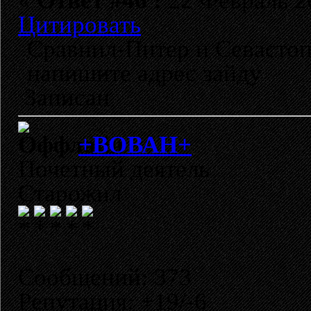
«
Ответ #46 :
22 Февраль 20
Цитировать
Сравнил-Питер и Севастоп
напишите адрес зайду
Записан
+ВОВАН+
Почетный деятель
Старожил
Сообщений: 373
Репутация: +19/-6