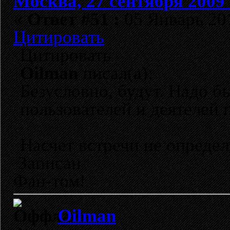
Москва, 27 сентября 2009 
«
Ответ #51 :
05 Январь 201
Цитировать
Цитировать
Oilman
писал(а):
Безусловно, будут. Надо б
пользователей и деятелей 
Насчет встречи не опреде
Записан
Фан-том!
Oilman