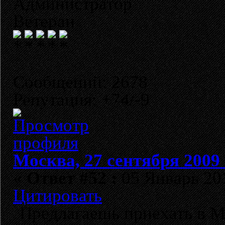
Администратор
Ветеран
Сообщений: 2678
Репутация: +74/-9
Москва, 27 сентября 2009 
«
Ответ #52 :
05 Январь 201
Цитировать
Предлагаешь приехать в Мо