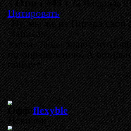
«
Ответ #45 :
22 Февраль 20
Цитировать
Ну, мы же из Питера свои 
Записан
Умные люди знают, что лю
по-определению. А остальн
поймут.
flexyble
Новичок