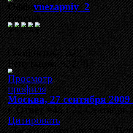
vnezapniy_2
Ветеран
Сообщений: 822
Репутация: +32/-8
Москва, 27 сентября 2009 
«
Ответ #48 :
22 Сентябрь 2
Цитировать
Заглохла что - то тема. В