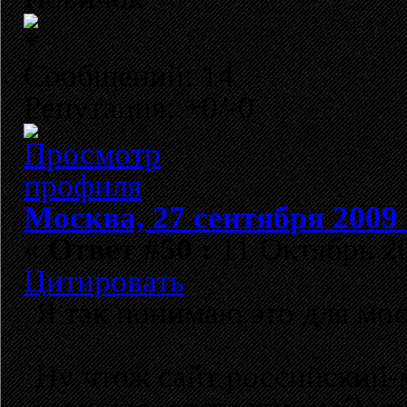
Сообщений: 14
Репутация: +0/-0
Москва, 27 сентября 2009 
«
Ответ #50 :
11 Октябрь 20
Цитировать
Я так понимаю это для мо
Ну чтож сайт российский-