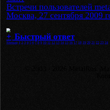
Встречи пользователей meta
Москва, 27 сентября 2009 г
Быстрый ответ
Sitemap
1
2
3
4
5
6
7
8
9
10
11
12
13
14
15
16
17
18
19
20
21
22
23
24
© 2003 - 2026 MetalRus. М
Коп