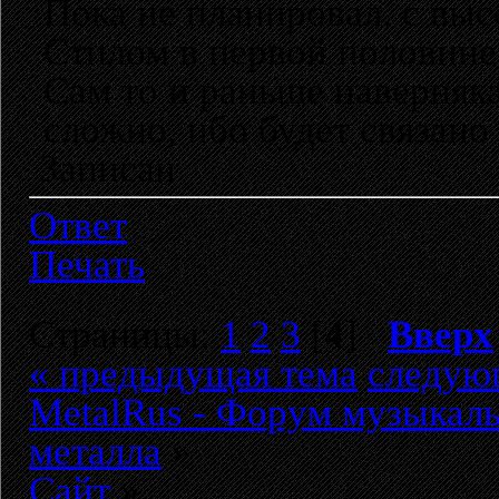
Пока не планировал, с выс
Стилом в первой половине
Сам то и раньше наверняк
сложно, ибо будет связано
Записан
Ответ
Печать
Страницы:
1
2
3
[
4
]
Вверх
« предыдущая тема
следую
MetalRus - Форум музыкаль
металла
»
Сайт
»