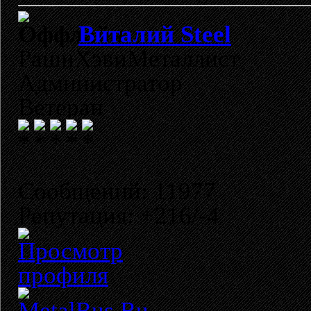
Виталий Steel
РашнХэвиМеталлист
Администратор
Ветеран
Сообщений: 11977
Репутация: +216/-4