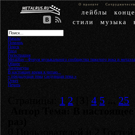
О проекте
Сотрудничест
лейблы
конц
стили
музыка
Начало
Помощь
Поиск
Вход
Регистрация
MetalRus - Форум музыкального сообщества тяжелого рока и металла
Общее
»
Литература
»
В настоящее время я читаю...
« предыдущая тема
следующая тема »
Ответ
Печать
Страницы:
1
2
[
3
]
4
5
...
25
Автор
Тема: В настоящее 
раз)
0 Пользователей и 2 Гостей