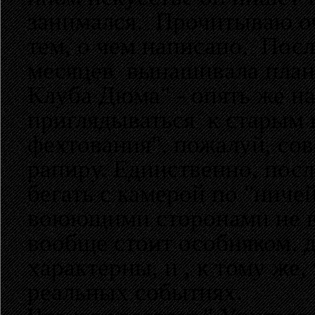
занимался. Прочитываю оч
тем, о чем написано. Посл
месяцев вынашивала план о
Клуба Дюма" - опять же на
приглядываться к старым к
фехтования", пожалуй, сов
рапиру. Единственно, пос
бегать с камерой по "нич
воюющими сторонами не во
вообще стоит особняком, д
характерны, и , к тому же, 
реальных событиях.