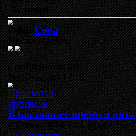
Записан
Сова
Пользователь
Сообщений: 60
Репутация: +1/-0
В настоящее время я чита
«
Ответ #38 :
04 Март 2007,
Цитировать