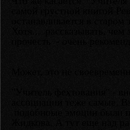
Что же касается " Учителя 
самой грустной книгой Рев
останавливается в старом з
Хотя... рассказывать, чем 
прочесть - очень рекоменд
Может, это не своевременно
"Учитель фехтования" - вн
ассоциации теже самые. Вз
подобноые эмоции были п
Жидкова. А тут ещё над р