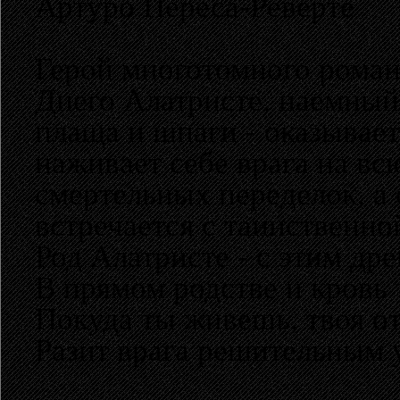
Артуро Переса-Реверте
Герой многотомного роман
Диего Алатристе, наемный
плаща и шпаги - оказывает
наживает себе врага на вс
смертельных переделок, а
встречается с таинственно
Род Алатристе - с этим др
В прямом родстве и кровь 
Покуда ты живешь, твоя от
Разит врага решительным 