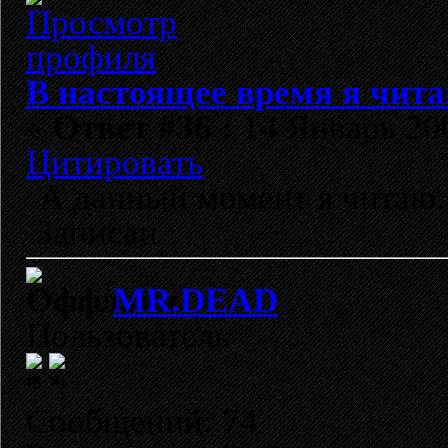
В настоящее время я чита
«
Ответ #36 :
14 Январь 200
Цитировать
А данный момент я читаю..
Записан
MR.DEAD
Пользователь
Сообщений: 74