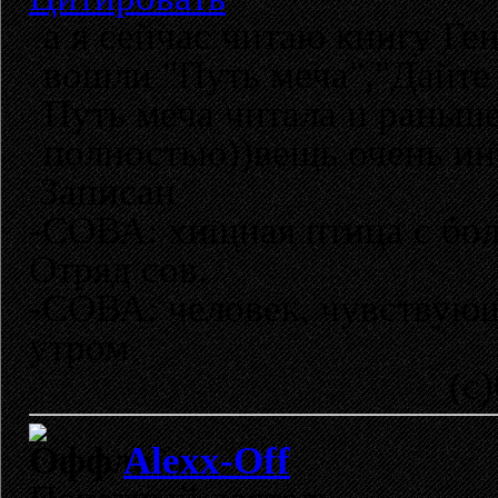
а я сейчас читаю книгу Г
вошли "Путь меча","Дайте 
Путь меча читала и раньше
полностью))вещь очень ин
Записан
-СОВА: хищная птица с бо
Отряд сов.
-СОВА: человек, чувствующ
утром
(с)Ожег
Alexx-Off