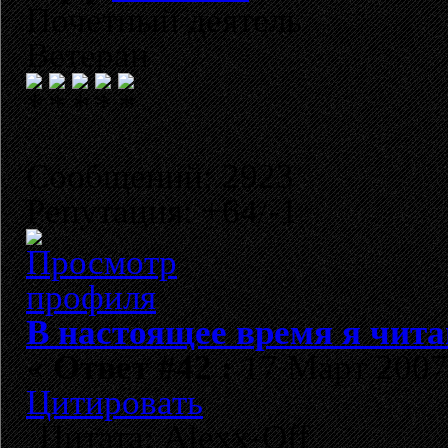
Почетный деятель
Ветеран
Сообщений: 2923
Репутация: +64/-1
В настоящее время я чита
«
Ответ #42 :
17 Март 2007,
Цитировать
Цитата: Alexx-Off