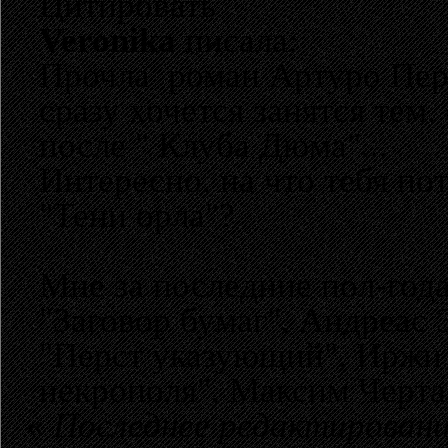
Цитировать
Veronika
писала:
Прочла роман Артуро Пере
сразу хочется занятся тем,
после " Клуба Дюма"...
Интересно, на что тебя по
"Тени орла"?
Мне за последние пол-год
"Заговор бумаг", Андреас
"Перст указующий", Иржи 
некрополя", Максим Черта
«
Последнее редактирование