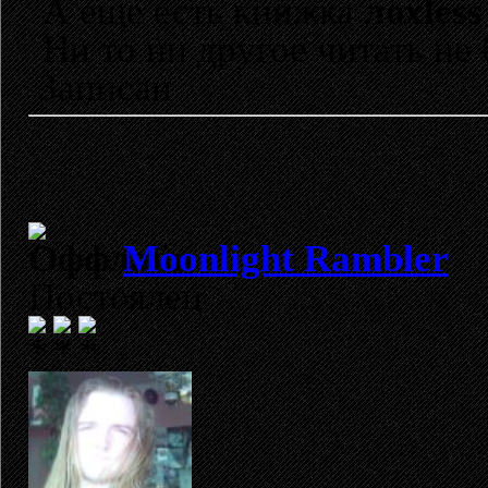
А еще есть книжка
лохless
Ни то ни другое читать не 
Записан
Moonlight Rambler
Постоялец