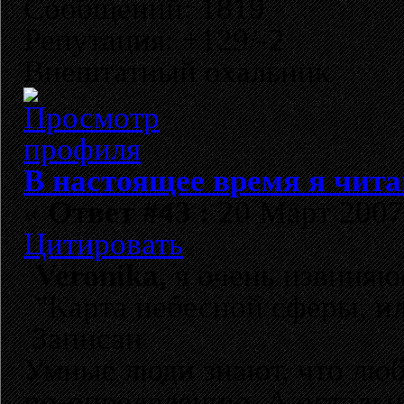
Сообщений: 1819
Репутация: +129/-2
Внештатный охальник
В настоящее время я чита
«
Ответ #43 :
20 Март 2007,
Цитировать
Veronika
, я очень извиня
"Карта небесной сферы, и
Записан
Умные люди знают, что лю
по-определению. А остальн