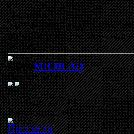
»
Записан
Умные люди знают, что лю
по-определению. А остальн
поймут.
MR.DEAD
Пользователь
Сообщений: 74
Репутация: +0/-0