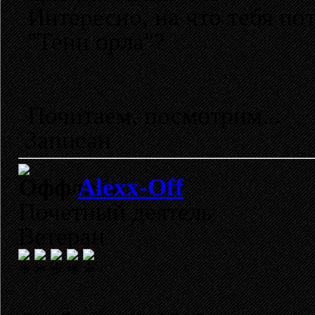
Интересно, на что тебя по
"Тени орла"?
Почитаем, посмотрим...
Записан
Alexx-Off
Почетный деятель
Ветеран