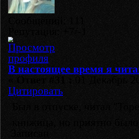
Сообщений: 111
Репутация: +7/-1
В настоящее время я чита
«
Ответ #31 :
01 Декабрь 20
Цитировать
Был в отпуске, читал "То
книжица, но приятно было
Записан