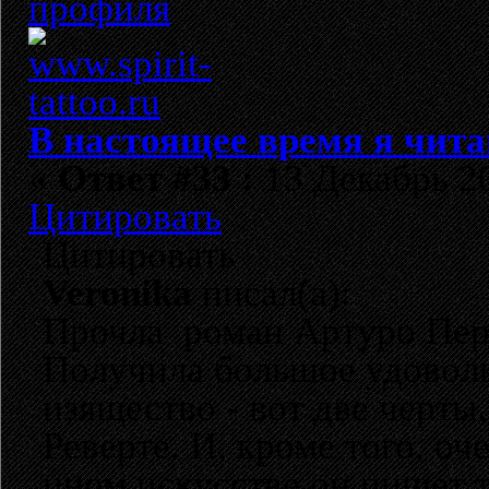
В настоящее время я чита
«
Ответ #33 :
13 Декабрь 20
Цитировать
Цитировать
Veronika
писал(а):
Прочла роман Артуро Пере
Получила большое удовольс
изящество - вот две черт
Реверте. И, кроме того, оч
ином искусстве он пишет т