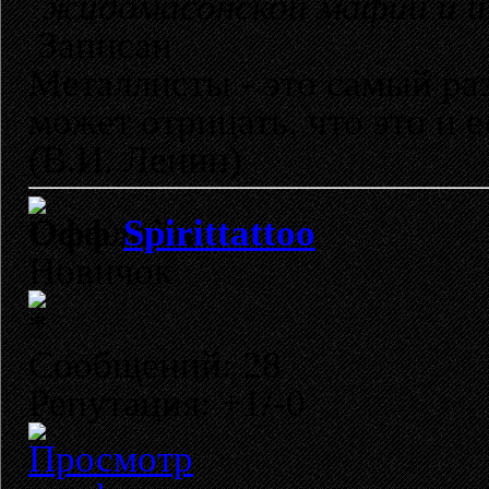
жидомасонской мафии и их
Записан
Металлисты - это самый раз
может отрицать, что это и 
(В.И. Ленин)
Spirittattoo
Новичок
Сообщений: 28
Репутация: +1/-0