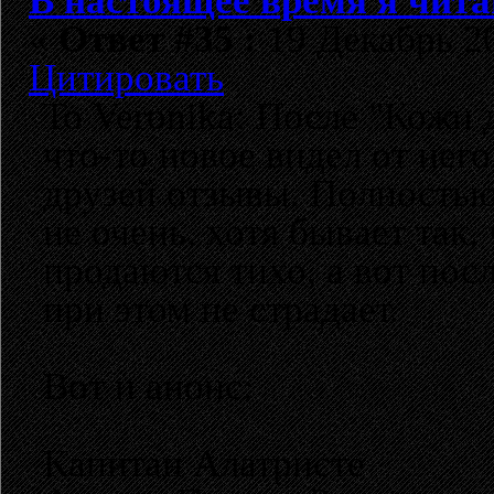
В настоящее время я чита
«
Ответ #35 :
19 Декабрь 20
Цитировать
То Veronika: После "Кожи 
что-то новое видел от нег
друзей отзывы. Полностью
не очень, хотя бывает так,
продаются тихо, а вот по
при этом не страдает.
Вот и анонс:
Капитан Алатристе