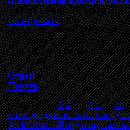
«
Ответ #44 :
20 Март 2007,
Цитировать
Спасибо,
Alexx-Off
! Пока 
"Ведьма с Портобелло" Коэ
хотя я сама бы не стала его
Записан
Ответ
Печать
Страницы:
1
2
[
3
]
4
5
...
25
« предыдущая тема
следую
MetalRus - Форум музыкаль