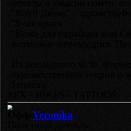
хочеться ужасно пойти, но
"Клуб Дюма" - здравствуйт
"9-ые врата".
"Кожа для барабана или Се
возможно перемудрил. Пос
Из последнего Ф.Ф. Фармер
художественная теория о ж
Записан
SEX - BIKES - TATTOOS
Veronika
Почетный деятель