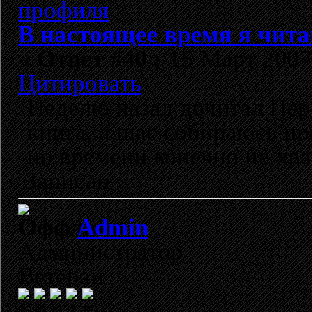
В настоящее время я чита
«
Ответ #40 :
15 Март 2007,
Цитировать
Неделю назад дочитал Пер
книга, а щас собираюсь пр
но времени конечно не хвае
Записан
Admin
Администратор
Ветеран