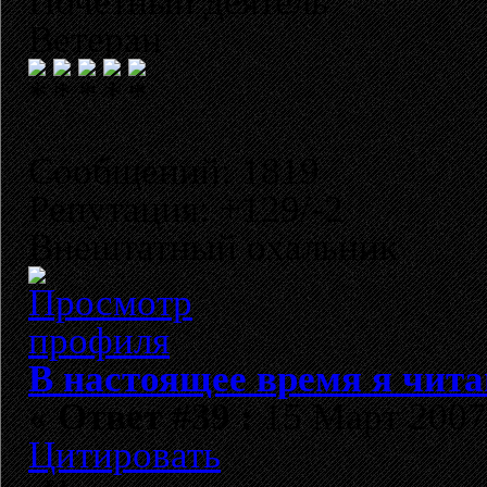
Почетный деятель
Ветеран
Сообщений: 1819
Репутация: +129/-2
Внештатный охальник
В настоящее время я чита
«
Ответ #39 :
15 Март 2007,
Цитировать