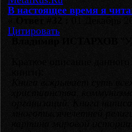
В настоящее время я чита
«
Ответ #32 :
01 Декабрь 20
Цитировать
Владимир ИСТАРХОВ
"У
Краткое описание данного 
книги):
Книга вскрывает суть всех
христианства, коммунизм
организаций. Книга написа
многотысячелетней религи
картина мировой истории. 