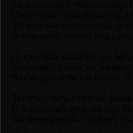
Мундир твой незапятнан. 
Пехотный полк назад не де
Ты высоко вздымаешь древ
Фамильной чести над сер
О, смелый капитан, во вре
Увенчан славой ты на ратн
Честь для тебя - и альфа, и
Ты проучить умеешь фанф
И в мирный день не дав ба
Ты безупречен - значит, ты