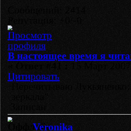
Сообщений: 2414
Репутация: +0/-0
В настоящее время я чита
«
Ответ #41 :
15 Март 2007,
Цитировать
Перечитываю Лукьяненко:
зеркала"
Записан
Veronika