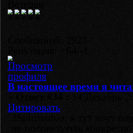
Ветеран
Сообщений: 2923
Репутация: +64/-1
В настоящее время я чита
«
Ответ #34 :
14 Декабрь 20
Цитировать
2Spirittattoo: я тут хочу е
не посоветуешь конкретно