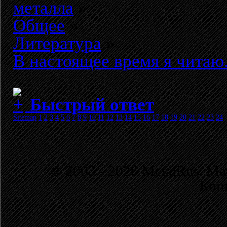
металла
»
Общее
»
Литература
»
В настоящее время я читаю.
Быстрый ответ
Sitemap
1
2
3
4
5
6
7
8
9
10
11
12
13
14
15
16
17
18
19
20
21
22
23
24
© 2003 - 2026 MetalRus. М
Коп