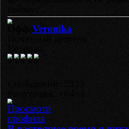
поймут.
Veronika
Почетный деятель
Ветеран
Сообщений: 2923
Репутация: +64/-1
В настоящее время я чита