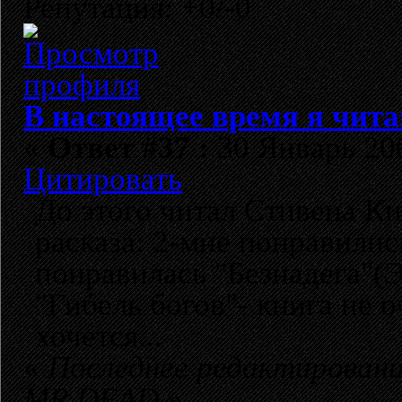
Репутация: +0/-0
В настоящее время я чита
«
Ответ #37 :
30 Январь 200
Цитировать
До этого читал Стивена Ки
расказа: 2-мне понравилис
понравилась "Безнадега"(Э
"Гибель богов"- книга не 
хочется...
«
Последнее редактирование
MR.DEAD
»