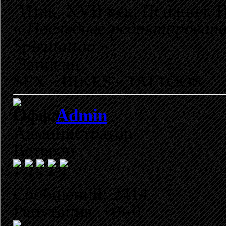
Итак, XVII век, Испания.
«
Последнее редактирование
Spirittattoo
»
Записан
SEX - BIKES - TATTOOS
Admin
Администратор
Ветеран
Сообщений: 2414
Репутация: +0/-0