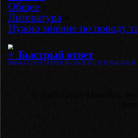
Общее
»
Литература
»
Нужно мнение по поводу та
Быстрый ответ
Sitemap
1
2
3
4
5
6
7
8
9
10
11
12
13
14
15
16
17
18
19
20
21
22
23
24
© 2003 - 2026 MetalRus. М
Коп