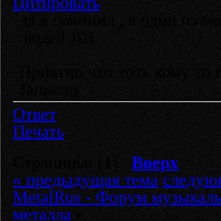
Цитировать
да я сочинил , в один из 
людей ))))
Приятно что хоть кому то 
Записан
Ответ
Печать
Страницы: [
1
]
Вверх
« предыдущая тема
следую
MetalRus - Форум музыкаль
металла
»