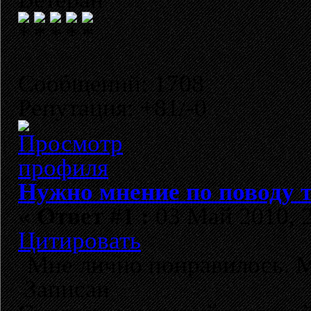
Сообщений: 1708
Репутация: +81/-0
Нужно мнение по поводу т
«
Ответ #1 :
03 Май 2010, 2
Цитировать
Мне лично понравилось. М
Записан