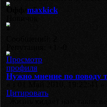
maxkick
Новичок
Сообщений: 2
Репутация: +1/-0
Нужно мнение по поводу т
«
:
01 Май 2010, 19:22:41 »
Цитировать
Жизнь кидает нам такие в