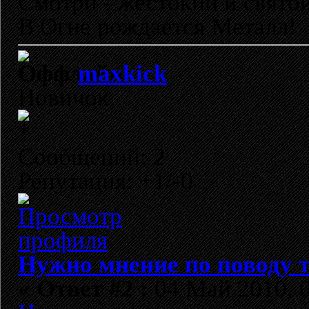
Смотри - жестокий и свято
В Огне рождается Металл!
maxkick
Новичок
Сообщений: 2
Репутация: +1/-0
Нужно мнение по поводу т
«
Ответ #2 :
04 Май 2010, 0