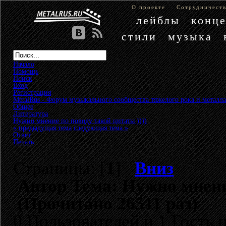
О проекте
Сотрудничест
лейблы
конц
стили
музыка
Начало
Помощь
Поиск
Вход
Регистрация
MetalRus - Форум музыкального сообщества тяжелого рока и металла
Общее
»
Литература
»
Нужно мнение по поводу такой цитаты ))))
« предыдущая тема
следующая тема »
Ответ
Печать
Страницы: [
1
]
Вниз
Автор
Тема: Нужно мнение
(Прочитано 26511 раз)
0 Пользователей и 1 Гость 