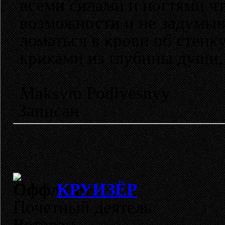
всеми силами и ногтями чт
возможности и не задумыва
ломаться в крови об стенк
криками из глубины души, 
Maksym Podlyesnyy
Записан
КРУИЗЁР
Почетный деятель
Ветеран