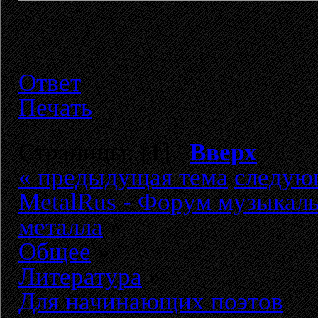
Ответ
Печать
Страницы: [
1
]
Вверх
« предыдущая тема
следую
MetalRus - Форум музыкаль
металла
»
Общее
»
Литература
»
Для начинающих поэтов