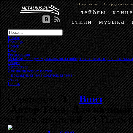
О проекте
Сотрудничест
лейблы
конц
стили
музыка
Начало
Помощь
Поиск
Вход
Регистрация
MetalRus - Форум музыкального сообщества тяжелого рока и металла
Общее
»
Литература
»
Для начинающих поэтов
« предыдущая тема
следующая тема »
Ответ
Печать
Страницы: [
1
]
Вниз
Автор
Тема: Для начинаю
0 Пользователей и 1 Гость 