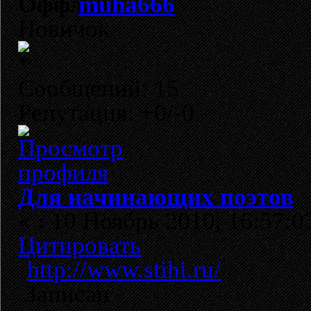
muha666
Новичок
Сообщений: 15
Репутация: +0/-0
Для начинающих поэтов
«
:
10 Ноябрь 2010, 16:57:0
Цитировать
http://www.stihi.ru/
Записан