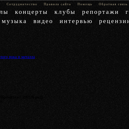
е
Сотрудничество
Правила сайта
Помощь
Обратная связь
блы
концерты
клубы
репортажи
музыка
видео
интервью
рецензи
лого рока и металла
»
Прочитано 316216 раз)
му.