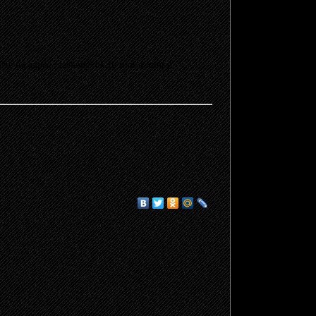
 на адрес ; raskol@ bk.ru или в личку.