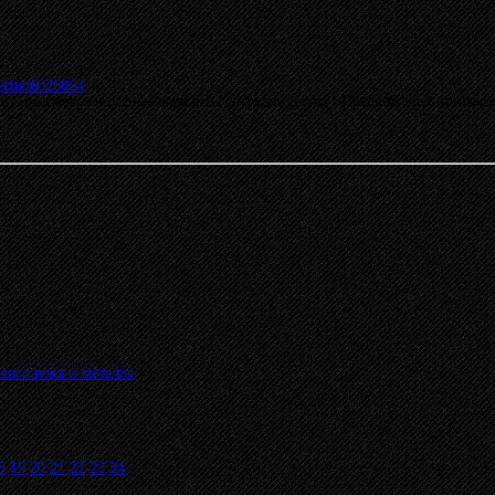
m/club6026064
у, рассмотрим разные варианты сотрудничества Предложения присылайте
лого рока и металла
»
8
19
20
21
22
23
24