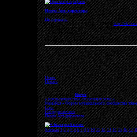
Ищем Арт-директора
«
:
10 Июнь 2012, 18:04:11 »
Цитировать
Группа RASKOLNIKOV - ПИТЕР
http://vk.co
Ищем Арт-директора можно по совместительств
т 8-904-558-17-09
Записан
IF YOU WANT BLOOD YOU,VE GOT IT !!!
Ответ
Печать
Страницы: [
1
]
Вверх
« предыдущая тема
следующая тема »
MetalRus - Форум музыкального сообщества тяже
Сайт
»
Сотрудничество
»
Ищем Арт-директора
Быстрый ответ
Sitemap
1
2
3
4
5
6
7
8
9
10
11
12
13
14
15
16
17
1