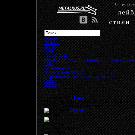
О проект
лей
стили
Начало
Помощь
Поиск
Вход
Регистрация
MetalRus - Форум музыкального сообщества тяже
Сайт
»
Сотрудничество
»
Ищем Арт-директора
« предыдущая тема
следующая тема »
Ответ
Печать
Страницы: [
1
]
Вниз
Автор
Тема: Ищем Арт-директора (Прочитано
0 Пользователей и 1 Гость просматривают эту те
Джегош
Новичок
Сообщений: 18
Репутация: +0/-0
Raskolnikov