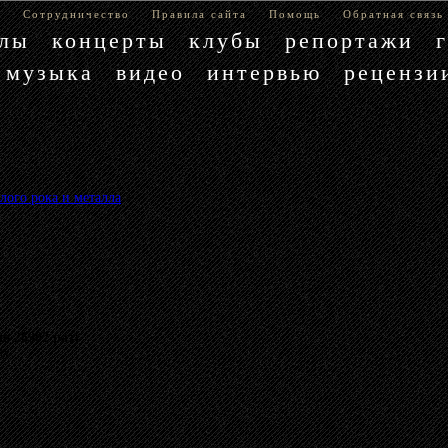
е
Сотрудничество
Правила сайта
Помощь
Обратная связь
блы
концерты
клубы
репортажи
музыка
видео
интервью
рецензи
лого рока и металла
»
 26902 раз)
му.