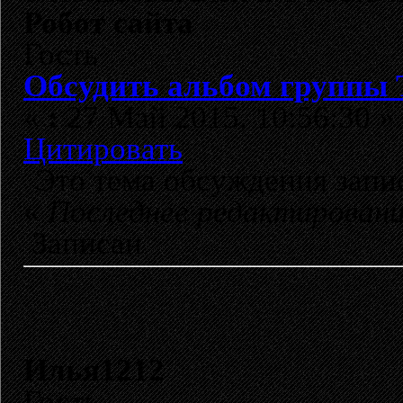
Робот сайта
Гость
Обсудить альбом группы 
«
:
27 Май 2015, 10:56:30 »
Цитировать
Это тема обсуждения зап
«
Последнее редактирован
Записан
Илья1212
Гость