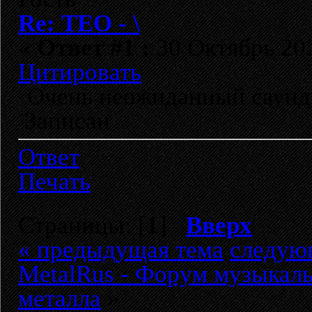
Re: ТЕО - \
«
Ответ #1 :
30 Октябрь 202
Цитировать
Очень неожиданный саунд 
Записан
Ответ
Печать
Страницы: [
1
]
Вверх
« предыдущая тема
следую
MetalRus - Форум музыкаль
металла
»