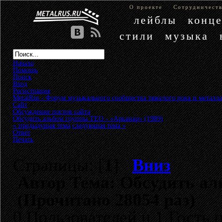
О проекте
Сотрудничест
лейблы
конц
стили
музыка
Начало
Помощь
Поиск
Вход
Регистрация
MetalRus - Форум музыкального сообщества тяжелого рока и металла
Сайт
»
Обсуждение постов сайта
»
Обсудить альбом группы ТЕО - «Арканар» (1989)
« предыдущая тема
следующая тема »
Ответ
Печать
Страницы: [
1
]
Вниз
Автор
Тема: Обсудить ал
(Прочитано 28054 раз)
0 Пользователей и 1 Гость 