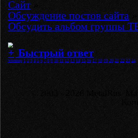
Сайт
»
Обсуждение постов сайта
»
Обсудить альбом группы ТЕ
Быстрый ответ
Sitemap
1
2
3
4
5
6
7
8
9
10
11
12
13
14
15
16
17
18
19
20
21
22
23
24
© 2003 - 2026 MetalRus. М
Коп