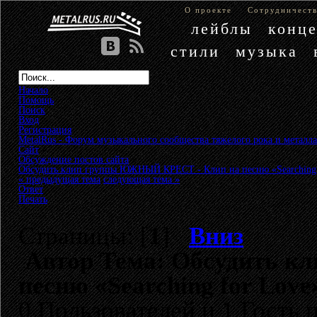
О проекте
Сотрудничест
лейблы
конц
стили
музыка
Начало
Помощь
Поиск
Вход
Регистрация
MetalRus - Форум музыкального сообщества тяжелого рока и металла
Сайт
»
Обсуждение постов сайта
»
Обсудить клип группы ЮЖНЫЙ КРЕСТ - Клип на песню «Searching f
« предыдущая тема
следующая тема »
Ответ
Печать
Страницы: [
1
]
Вниз
Автор
Тема: Обсудить к
песню «Searching for Love
0 Пользователей и 1 Гость 