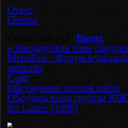
Ответ
Печать
Страницы: [
1
]
Вверх
« предыдущая тема
следую
MetalRus - Форум музыкаль
металла
»
Сайт
»
Обсуждение постов сайта
»
Обсудить клип группы ЮЖ
for Love» (1990)