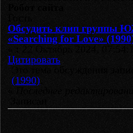
Робот сайта
Гость
Обсудить клип группы 
«Searching for Love» (1990
«
:
22 Октябрь 2024, 07:54:
Цитировать
Это тема обсуждения зап
(1990)
.
«
Последнее редактирован
Записан