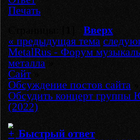
Печать
Страницы: [
1
]
Вверх
« предыдущая тема
следую
MetalRus - Форум музыкаль
металла
»
Сайт
»
Обсуждение постов сайта
»
Обсудить концерт группы
(2022)
Быстрый ответ