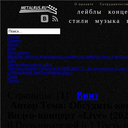
О проекте
Сотрудничест
лейблы
конц
стили
музыка
Начало
Помощь
Поиск
Вход
Регистрация
MetalRus - Форум музыкального сообщества тяжелого рока и металла
Сайт
»
Обсуждение постов сайта
»
Обсудить концерт группы ЮЖНЫЙ КРЕСТ - Видео-концерт «Live» (
« предыдущая тема
следующая тема »
Ответ
Печать
Страницы: [
1
]
Вниз
Автор
Тема: Обсудить к
Видео-концерт «Live» (20
0 Пользователей и 1 Гость 