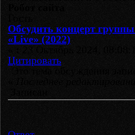
Робот сайта
Гость
Обсудить концерт груп
«Live» (2022)
«
:
23 Октябрь 2024, 08:08:
Цитировать
Это тема обсуждения зап
«
Последнее редактирован
Записан
Ответ