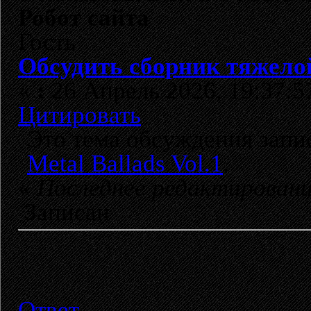
Робот сайта
Гость
Обсудить сборник тяжелой
«
:
26 Апрель 2026, 19:37:5
Цитировать
Это тема обсуждения зап
Metal Ballads Vol.1
.
«
Последнее редактирован
Записан
Ответ