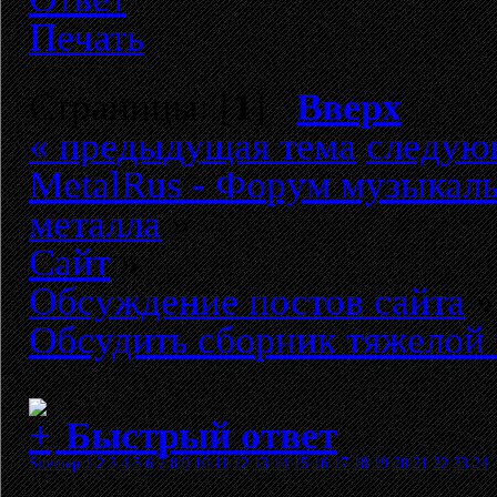
Печать
Страницы: [
1
]
Вверх
« предыдущая тема
следую
MetalRus - Форум музыкаль
металла
»
Сайт
»
Обсуждение постов сайта
»
Обсудить сборник тяжелой м
Быстрый ответ
Sitemap
1
2
3
4
5
6
7
8
9
10
11
12
13
14
15
16
17
18
19
20
21
22
23
24