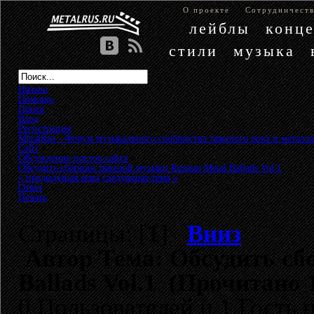
О проекте
Сотрудничест
лейблы
конц
стили
музыка
Начало
Помощь
Поиск
Вход
Регистрация
MetalRus - Форум музыкального сообщества тяжелого рока и металла
Сайт
»
Обсуждение постов сайта
»
Обсудить сборник тяжелой музыки Russian Metal Ballads Vol.1
« предыдущая тема
следующая тема »
Ответ
Печать
Страницы: [
1
]
Вниз
Автор
Тема: Обсудить сб
Ballads Vol.1 (Прочитано 
0 Пользователей и 1 Гость 