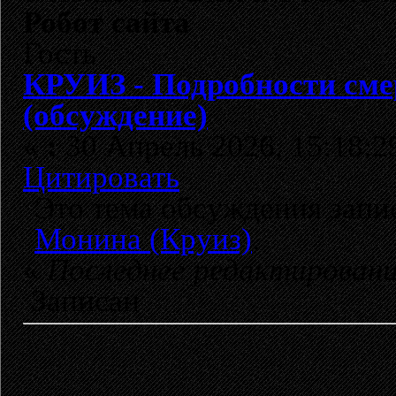
Робот сайта
Гость
КРУИЗ - Подробности сме
(обсуждение)
«
:
30 Апрель 2026, 15:18:2
Цитировать
Это тема обсуждения зап
Монина (Круиз)
.
«
Последнее редактирован
Записан