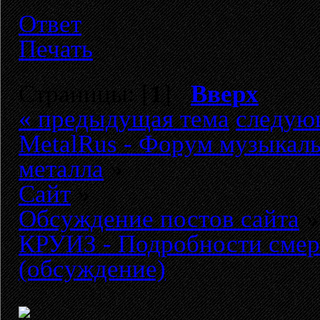
Ответ
Печать
Страницы: [
1
]
Вверх
« предыдущая тема
следую
MetalRus - Форум музыкаль
металла
»
Сайт
»
Обсуждение постов сайта
»
КРУИЗ - Подробности смер
(обсуждение)