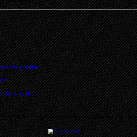
13:00 от KONDOR
»
лого рока и металла
»
ние)
8
19
20
21
22
23
24
03 - 2026 MetalRus. Материалы сайта защищены авторским правом. Копирование запре