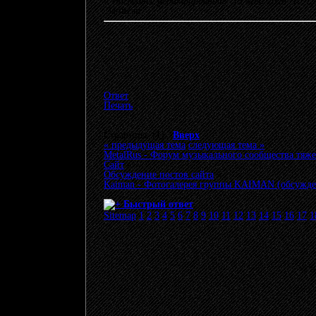
«
Последнее редактирование: 13 Май 2026, 10:
Записан
Ответ
Печать
Страницы: [
1
]
Вверх
« предыдущая тема
следующая тема »
MetalRus - Форум музыкального сообщества тяже
Сайт
»
Обсуждение постов сайта
»
Kaiman - Фотогалерея группы KAIMAN (обсужде
Быстрый ответ
Sitemap
1
2
3
4
5
6
7
8
9
10
11
12
13
14
15
16
17
1
© 20