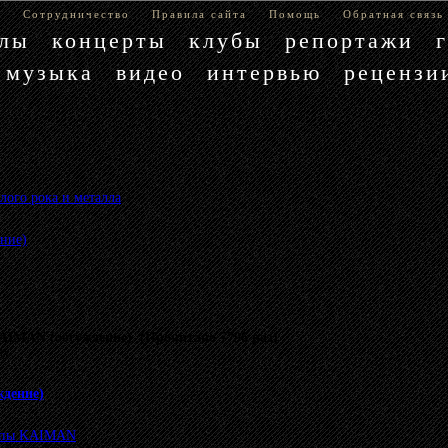
е
Сотрудничество
Правила сайта
Помощь
Обратная связь
блы
концерты
клубы
репортажи
музыка
видео
интервью
рецензи
лого рока и металла
»
ние)
AIMAN (обсуждение) (Прочитано 7796 раз)
му.
дение)
уппы KAIMAN
.