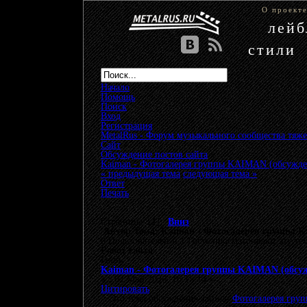
О проект
лей
стили
Начало
Помощь
Поиск
Вход
Регистрация
MetalRus - Форум музыкального сообщества тяже
Сайт
»
Обсуждение постов сайта
»
Kaiman - Фотогалерея группы KAIMAN (обсужде
« предыдущая тема
следующая тема »
Ответ
Печать
Страницы: [
1
]
Вниз
Автор
Тема: Kaiman - Фотогалерея группы K
0 Пользователей и 1 Гость просматривают эту те
Робот сайта
Гость
Kaiman - Фотогалерея группы KAIMAN (обсуж
«
:
02 Май 2026, 16:15:14 »
Цитировать
Это тема обсуждения записи
Фотогалерея гр