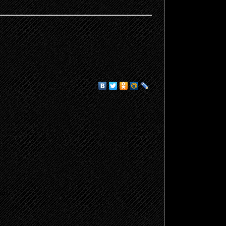
щено.