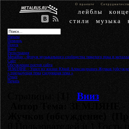
О проекте
Сотрудничест
лейблы
конц
стили
музыка
Начало
Помощь
Поиск
Вход
Регистрация
MetalRus - Форум музыкального сообщества тяжелого рока и металла
Сайт
»
Обсуждение постов сайта
»
ЗЕМЛЯНЕ - Ушел из жизни Юрий Александрович Жучков (обсужде
« предыдущая тема
следующая тема »
Ответ
Печать
Страницы: [
1
]
Вниз
Автор
Тема: ЗЕМЛЯНЕ - 
Жучков (обсуждение) (Про
0 Пользователей и 1 Гость 