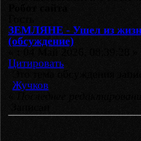
Робот сайта
Гость
ЗЕМЛЯНЕ - Ушел из жиз
(обсуждение)
«
:
04 Май 2026, 08:39:28 »
Цитировать
Это тема обсуждения зап
Жучков
.
«
Последнее редактирован
Записан