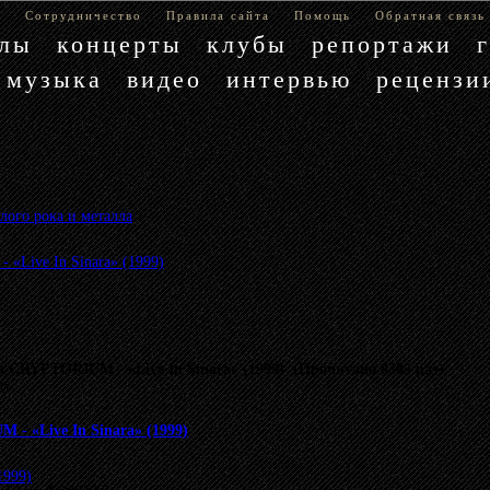
е
Сотрудничество
Правила сайта
Помощь
Обратная связь
блы
концерты
клубы
репортажи
музыка
видео
интервью
рецензи
лого рока и металла
»
Live In Sinara» (1999)
CRYPTORIUM - «Live In Sinara» (1999) (Прочитано 8385 раз)
му.
 «Live In Sinara» (1999)
1999)
.