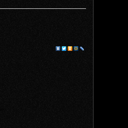
щено.