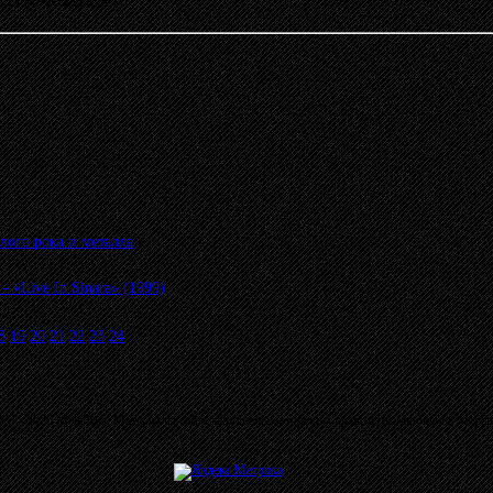
09:53 от KONDOR
»
лого рока и металла
»
Live In Sinara» (1999)
8
19
20
21
22
23
24
03 - 2026 MetalRus. Материалы сайта защищены авторским правом. Копирование запре