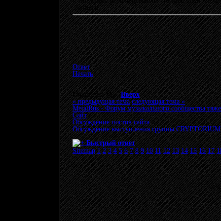
«
Последнее редактирование: 18 Май 2026, 18:
Записан
Ответ
Печать
Страницы: [
1
]
Вверх
« предыдущая тема
следующая тема »
MetalRus - Форум музыкального сообщества тяже
Сайт
»
Обсуждение постов сайта
»
Обсуждение выступления группы CRYPTORIUM - «
Быстрый ответ
Sitemap
1
2
3
4
5
6
7
8
9
10
11
12
13
14
15
16
17
1
© 20