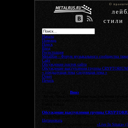
О проект
лей
стили
Начало
Помощь
Поиск
Вход
Регистрация
MetalRus - Форум музыкального сообщества тяже
Сайт
»
Обсуждение постов сайта
»
Обсуждение выступления группы CRYPTORIUM - «
« предыдущая тема
следующая тема »
Ответ
Печать
Страницы: [
1
]
Вниз
Автор
Тема: Обсуждение выступления группы 
0 Пользователей и 1 Гость просматривают эту те
Робот сайта
Гость
Обсуждение выступления группы CRYPTORIUM -
«
:
18 Май 2026, 07:28:52 »
Цитировать
Это тема обсуждения записи
«Live In Sinara» (