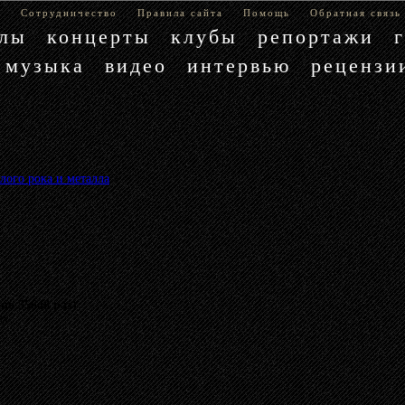
е
Сотрудничество
Правила сайта
Помощь
Обратная связь
блы
концерты
клубы
репортажи
музыка
видео
интервью
рецензи
лого рока и металла
»
о 55648 раз)
му.