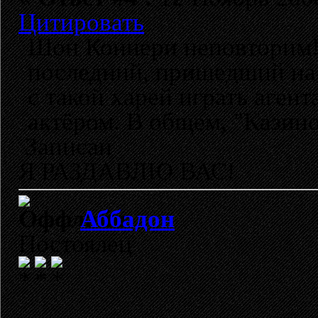
Цитировать
Шон Коннери неповторим! 
последний, пришедший на 
с такой харей играть аген
актёром. В общем, "Казино
Записан
Я РАЗДАВЛЮ ВАС!
Аббадон
Постоялец