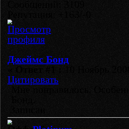
Сообщений: 3109
Репутация: +163/-0
Джеймс Бонд
«
Ответ #1 :
10 Ноябрь 2008
Цитировать
Мне понравилось. Особен
Бонд.
Записан