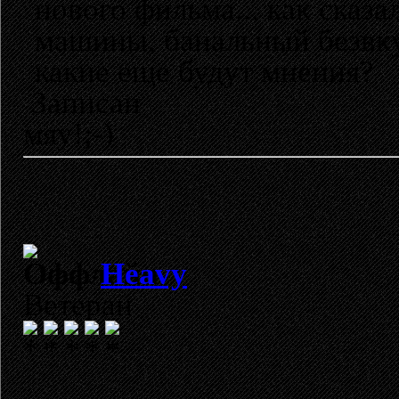
нового фильма... как сказа
машины, банальный безвку
какие еще будут мнения?
Записан
мяу!;-)
Heavy
Ветеран