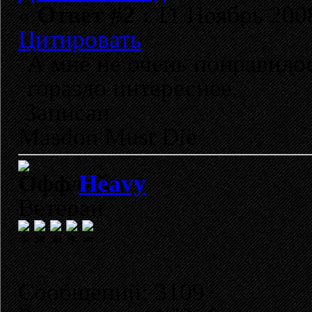
«
Ответ #2 :
11 Ноябрь 2008
Цитировать
А мне не очень понравило
гораздо интереснее.
Записан
Masdon Must Die
Heavy
Ветеран
Сообщений: 3109