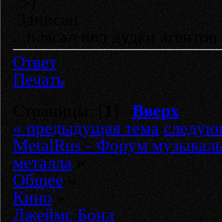
:-)
Записан
...плясал под дудки агентов 
Ответ
Печать
Страницы: [
1
]
Вверх
« предыдущая тема
следую
MetalRus - Форум музыкаль
металла
»
Общее
»
Кино
»
Джеймс Бонд