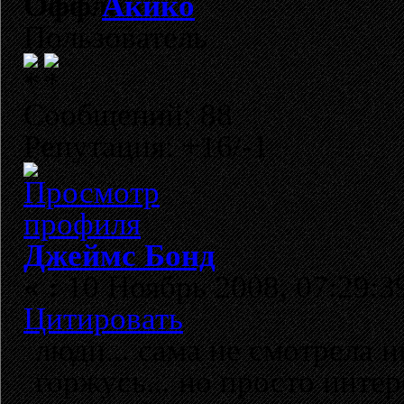
Акико
Пользователь
Сообщений: 88
Репутация: +16/-1
Джеймс Бонд
«
:
10 Ноябрь 2008, 07:29:3
Цитировать
люди... сама не смотрела н
горжусь... но просто интер