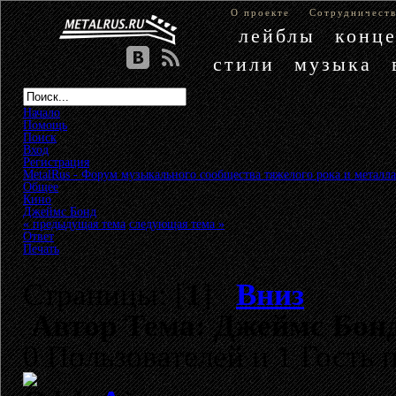
О проекте
Сотрудничест
лейблы
конц
стили
музыка
Начало
Помощь
Поиск
Вход
Регистрация
MetalRus - Форум музыкального сообщества тяжелого рока и металла
Общее
»
Кино
»
Джеймс Бонд
« предыдущая тема
следующая тема »
Ответ
Печать
Страницы: [
1
]
Вниз
Автор
Тема: Джеймс Бонд
0 Пользователей и 1 Гость 