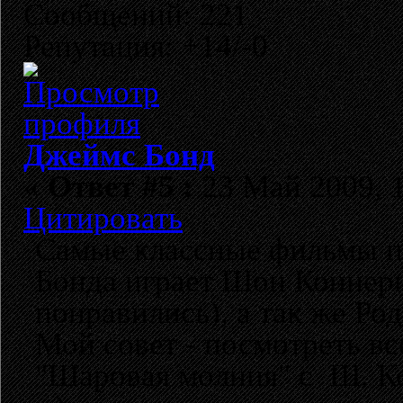
Сообщений: 221
Репутация: +14/-0
Джеймс Бонд
«
Ответ #5 :
23 Май 2009, 1
Цитировать
Самые классные фильмы пр
Бонда играет Шон Коннери
понравились), а так же Ро
Мой совет - посмотреть все
"Шаровая молния" с Ш. К