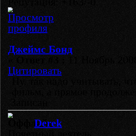
Репутация: +163/-0
Джеймс Бонд
«
Ответ #3 :
11 Ноябрь 2008
Цитировать
Ну, так надо учитывать, ч
фильм, а прямое продолже
Записан
Derek
Почетный деятель