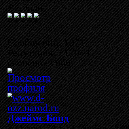
Ветеран
Сообщений: 1071
Репутация: +170/-1
слонёнок Гобо
Джеймс Бонд
«
Ответ #4 :
12 Ноябрь 2008