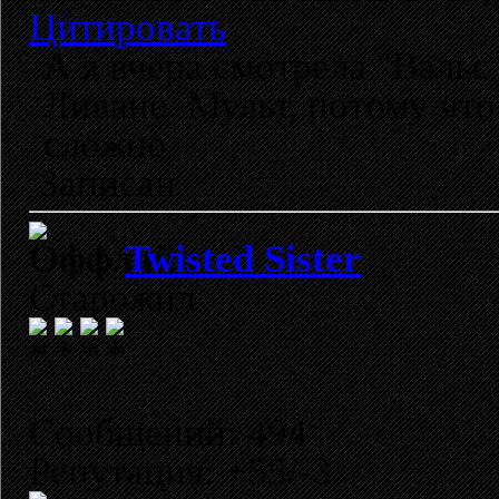
Цитировать
А я вчера смотрела "Вальс
Ливане. Мульт, потому что
сложно.
Записан
Twisted Sister
Старожил
Сообщений: 494
Репутация: +55/-3