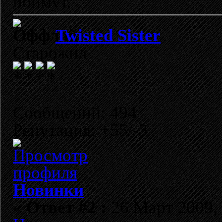
поймут.
Twisted Sister
Старожил
Сообщений: 494
Репутация: +55/-3
Новинки
«
Ответ #2 :
26 Март 2009, 