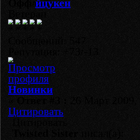
йцукен
Ветеран
Сообщений: 547
Репутация: +73/-13
Новинки
«
Ответ #3 :
26 Март 2009, 
Цитировать
Цитировать
Twisted Sister
писал(а):