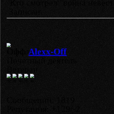
Кто смотрел "война невест
Записан
Alexx-Off
Почетный деятель
Ветеран
Сообщений: 1819
Репутация: +129/-2