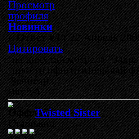
Новинки
«
Ответ #4 :
22 Апрель 2009
Цитировать
на днях посмотрела "Закры
просто офигитительный ф
Записан
мяу!;-)
Twisted Sister
Старожил