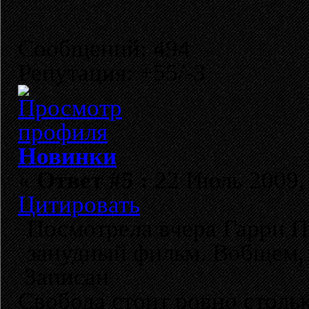
Сообщений: 494
Репутация: +55/-3
Новинки
«
Ответ #5 :
22 Июль 2009, 
Цитировать
Посмотрела вчера Гарри П
занудный фильм. Вобщем, 
Записан
Свобода стоит ровно стольк