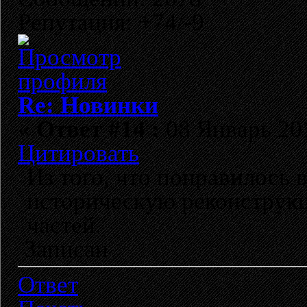
Репутация: +74/-9
Re: Новинки
«
Ответ #14 :
08 Январь 201
Цитировать
Из того, что понравилось 
историческую реконструкц
частей.
Записан
Ответ