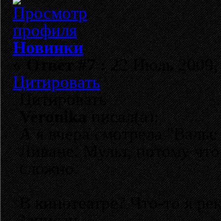
Новинки
«
Ответ #7 :
22 Июль 2009, 
Цитировать
Цитировать
Veronika
писал(а):
А я вчера смотрела "Вальс
Ливане. Мульт, потому что
сложно.
В кинотеатре? Что-то я ре
Записан