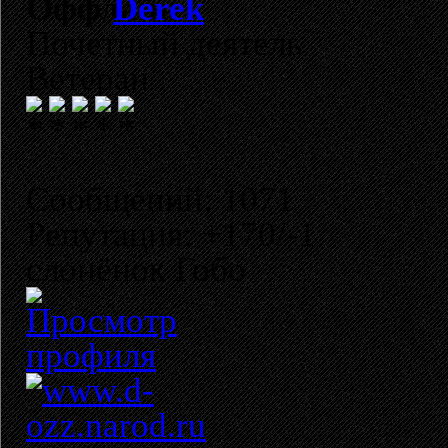
Derek
Почетный деятель
Ветеран
Сообщений: 1071
Репутация: +170/-1
слонёнок Гобо