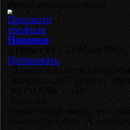
Внештатный охальник
Новинки
«
Ответ #1 :
21 Март 2009, 
Цитировать
Давеча посмотрел мультфи
пришельцев"[/yellow]. Же
KONDORа... :-D
Записан
Умные люди знают, что лю
по-определению. А остальн