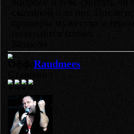
вопросе о том, считать ли
скотиной или нет. После 
примеры мужества и героиз
получается плохо.
Записан
Raudmees
Старожил