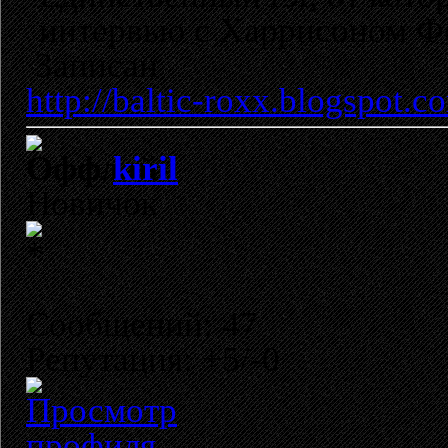
интервью с Харрисоном Ф
Записан
http://baltic-roxx.blogspot.c
kiril
Новичок
Сообщений: 47
Репутация: +5/-0