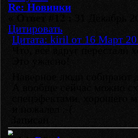
Re: Новинки
«
Ответ #12 :
31 Декабрь 20
Цитировать
Цитата: kiril от 16 Март 20
Что, все вдруг перестали х
Это ужасно!
Наверное люди собирают д
А вообще сейчас можно сх
спецэфектами, хорошего м
и пожалел :-(
Записан