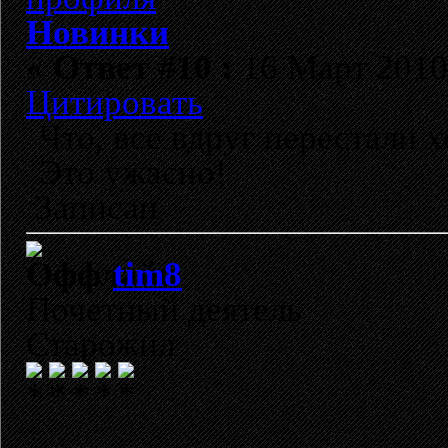
Новинки
«
Ответ #10 :
16 Март 2010,
Цитировать
Что, все вдруг перестали х
Это ужасно!
Записан
tim8
Почетный деятель
Старожил