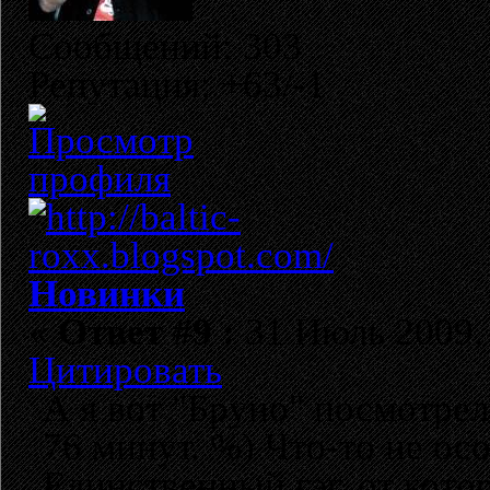
Сообщений: 303
Репутация: +63/-1
Новинки
«
Ответ #9 :
31 Июль 2009, 
Цитировать
А я вот "Бруно" посмотрел.
76 минут. %) Что-то не ос
Единственный гэг, от котор