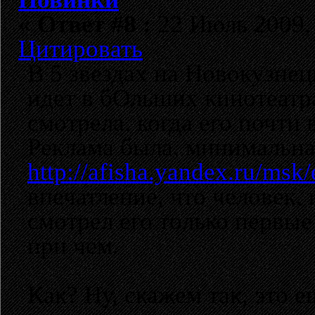
«
Ответ #8 :
22 Июль 2009, 
Цитировать
В 5 звездах на Новокузнец
идет в бОльших кинотеатра
смотрела, когда его почти 
Реклама была, минимальна
http://afisha.yandex.ru/msk
впечатление, что человек,
смотрел его только первые
при чем.
Как? Ну, скажем так, это 