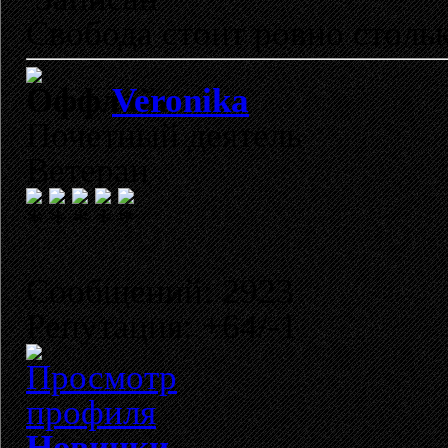
Свобода стоит ровно стольк
Veronika
Почетный деятель
Ветеран
Сообщений: 2923
Репутация: +64/-1
Новинки