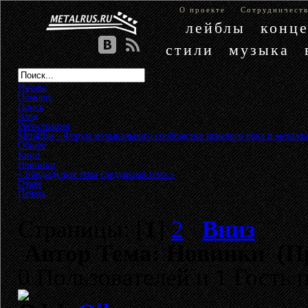
О проекте
Сотрудничест
лейблы
конц
стили
музыка
Начало
Помощь
Поиск
Вход
Регистрация
MetalRus - Форум музыкального сообщества тяжелого рока и металла
Общее
»
Кино
»
Новинки
« предыдущая тема
следующая тема »
Ответ
Печать
Страницы: [
1
]
2
Вниз
Автор
Тема: Новинки (Пр
0 Пользователей и 1 Гость 