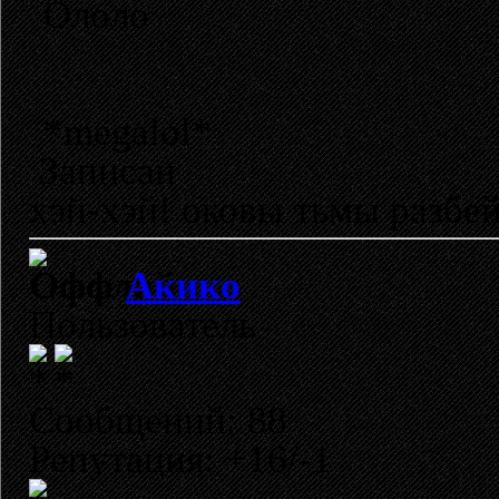
Ололо
*megalol*
Записан
хэй-хэй! оковы тьмы разбей
Акико
Пользователь
Сообщений: 88
Репутация: +16/-1