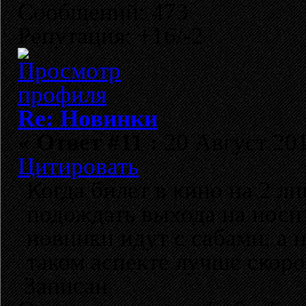
Сообщений: 473
Репутация: +16/-2
Re: Новинки
«
Ответ #11 :
20 Август 201
Цитировать
Когда билет в кино на 2 л
подождать выхода на носит
новинки идут с сабами, а 
таком аспекте лучше скоро
Записан