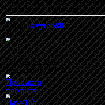
Остапа пронесло. Бобруйск
женился на Годзилле. Мухо
havytab88
Новичок
Сообщений: 1
Репутация: +0/-0