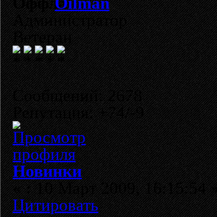
Oilman
Администратор
Ветеран
Сообщений: 2678
Репутация: +74/-9
Новинки
«
:
10 Март 2009, 16:15:54 
Цитировать