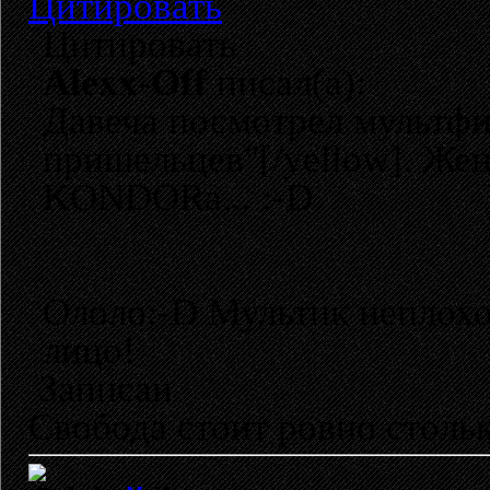
Цитировать
Цитировать
Alexx-Off
писал(а):
Давеча посмотрел мультфи
пришельцев"[/yellow]. Же
KONDORа... :-D
Ололо:-D Мультик неплохо
лицо!
Записан
Свобода стоит ровно стольк