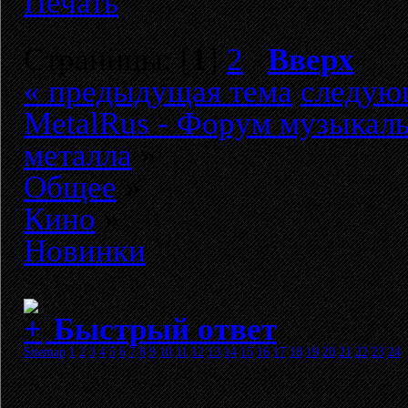
Печать
Страницы: [
1
]
2
Вверх
« предыдущая тема
следую
MetalRus - Форум музыкаль
металла
»
Общее
»
Кино
»
Новинки
Быстрый ответ
Sitemap
1
2
3
4
5
6
7
8
9
10
11
12
13
14
15
16
17
18
19
20
21
22
23
24