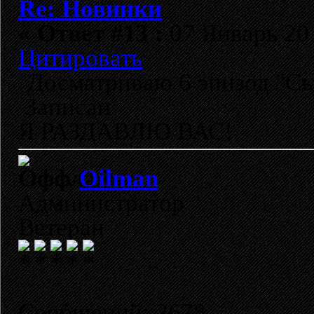
Re: Новинки
«
Ответ #13 :
07 Январь 201
Цитировать
Досматриваю 6 эпизод "С
Записан
Я РАЗДАВЛЮ ВАС!
Oilman
Администратор
Ветеран
Сообщений: 2678