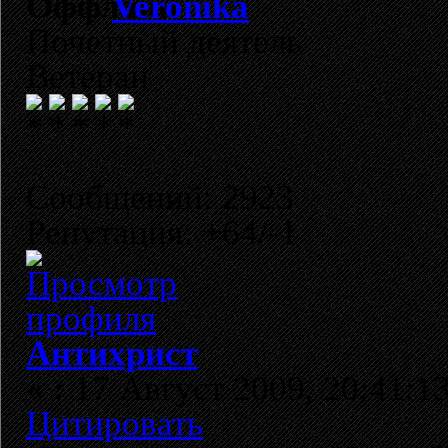
Veronika
Почетный деятель
Ветеран
Сообщений: 2923
Репутация: +64/-1
Антихрист
«
:
17 Август 2009, 20:41:13
Цитировать