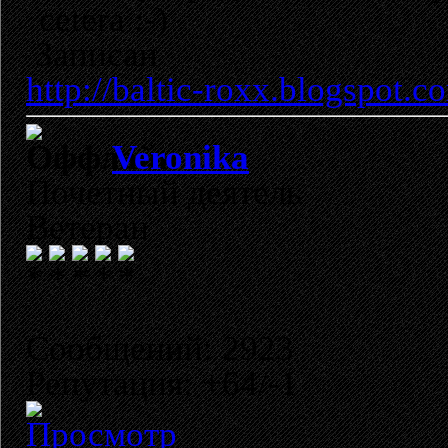
cetera :-)
Записан
http://baltic-roxx.blogspot.c
Veronika
Почетный деятель
Ветеран
Сообщений: 2923
Репутация: +64/-1