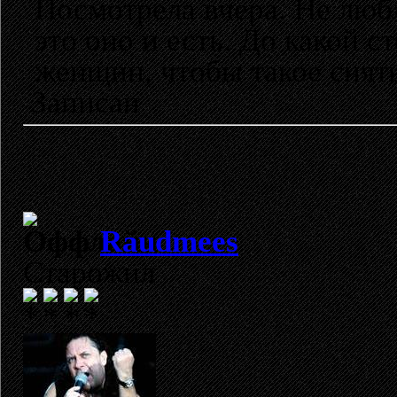
Посмотрела вчера. Не люб
это оно и есть. До какой с
женщин, чтобы такое снят
Записан
Raudmees
Старожил