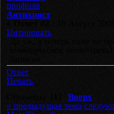
Антихрист
«
Ответ #2 :
19 Август 2009
Цитировать
Да уж, я теперь тоже не п
коммерческое посмотреть)
Записан
Ответ
Печать
Страницы: [
1
]
Вверх
« предыдущая тема
следую