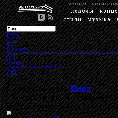
О проекте
Сотрудничест
лейблы
конц
стили
музыка
Начало
Помощь
Поиск
Вход
Регистрация
MetalRus - Форум музыкального сообщества тяжелого рока и металла
Общее
»
Кино
»
Антихрист
« предыдущая тема
следующая тема »
Ответ
Печать
Страницы: [
1
]
Вниз
Автор
Тема: Антихрист (
0 Пользователей и 1 Гость 