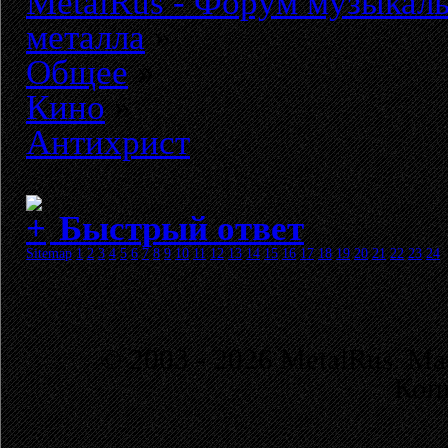
MetalRus - Форум музыкаль
металла
»
Общее
»
Кино
»
Антихрист
Быстрый ответ
Sitemap
1
2
3
4
5
6
7
8
9
10
11
12
13
14
15
16
17
18
19
20
21
22
23
24
© 2003 - 2026 MetalRus. М
Коп