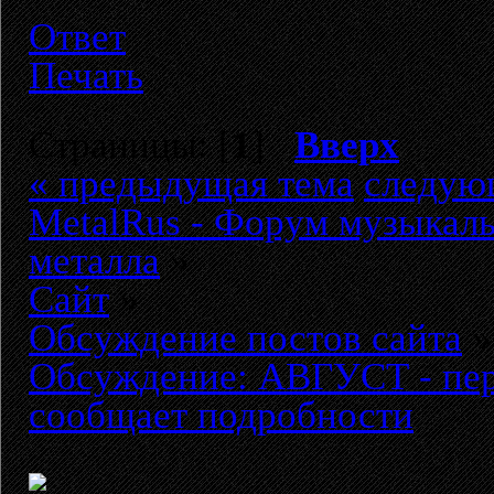
Ответ
Печать
Страницы: [
1
]
Вверх
« предыдущая тема
следую
MetalRus - Форум музыкаль
металла
»
Сайт
»
Обсуждение постов сайта
»
Обсуждение: АВГУСТ - пер
сообщает подробности