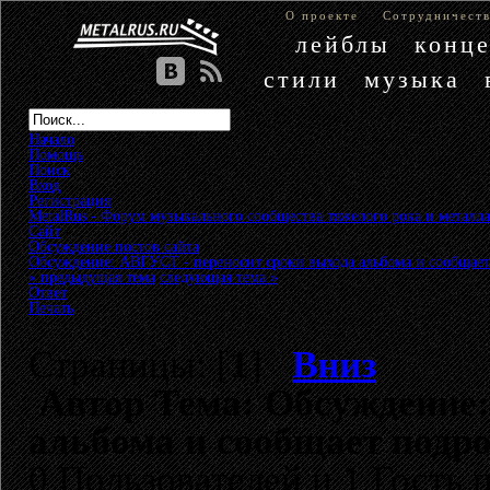
О проекте
Сотрудничест
лейблы
конц
стили
музыка
Начало
Помощь
Поиск
Вход
Регистрация
MetalRus - Форум музыкального сообщества тяжелого рока и металла
Сайт
»
Обсуждение постов сайта
»
Обсуждение: АВГУСТ - переносит сроки выхода альбома и сообщае
« предыдущая тема
следующая тема »
Ответ
Печать
Страницы: [
1
]
Вниз
Автор
Тема: Обсуждение:
альбома и сообщает подро
0 Пользователей и 1 Гость 