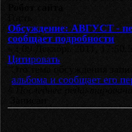
Робот сайта
Гость
Обсуждение: АВГУСТ - пе
сообщает подробности
«
:
09 Декабрь 2011, 17:50:
Цитировать
Это тема обсуждения зап
альбома и сообщает его п
«
Последнее редактирован
Записан