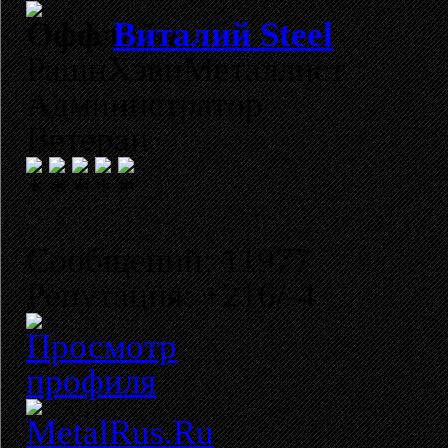
Виталий Steel
РашнХэвиМеталлист
Администратор
Ветеран
Сообщений: 11977
Репутация: +216/-4