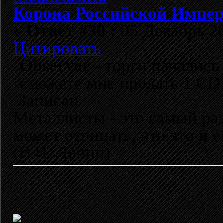
Корона Российской Импе
«
Ответ #30 :
05 Декабрь 20
Цитировать
Observer
- торги начались
сможете мне продать 1 CD?
Записан
Металлисты - это самый раз
может отрицать, что это и 
(В.И. Ленин)