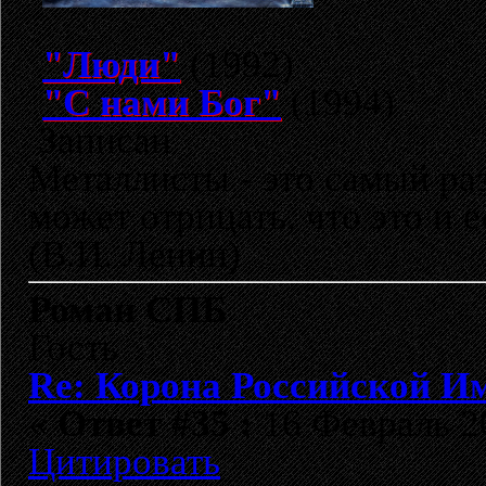
"Люди"
(1992)
"С нами Бог"
(1994)
Записан
Металлисты - это самый раз
может отрицать, что это и 
(В.И. Ленин)
Роман СПБ
Гость
Re: Корона Российской И
«
Ответ #35 :
16 Февраль 20
Цитировать