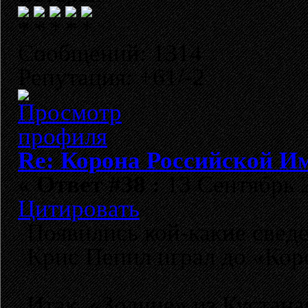
Сообщений: 1314
Репутация: +61/-2
Re: Корона Российской И
«
Ответ #38 :
13 Сентябрь 2
Цитировать
Появились кой-какие сведе
Крис Пепил играл до «Ко
Итак, «Зодчие» из Кустана