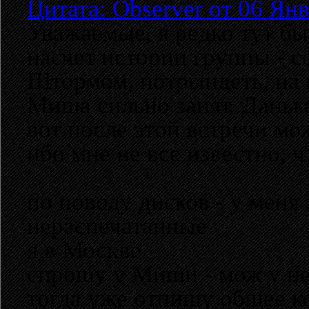
Цитата: Observer от 06 Янв
Уважаемые, я редко тут бы
насчет истории группы - 
Штормом, потрындеть, на 
Миша сильно занят. Данька
вот после этой встречи мо
ибо мне не все известно, ч
по поводу дисков - у меня 
нераспечатанные
я в Москве
спрошу у Миши - мож у не
тогда уже отпишу общее к