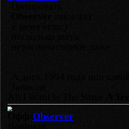
Цитировать
Observer
писал(а):
у меня есть:)
несколько штук
нераспечатанные даже
А диск 1994 года или како
Записан
All I Want Is The Same
A Tru
Observer
Новичок