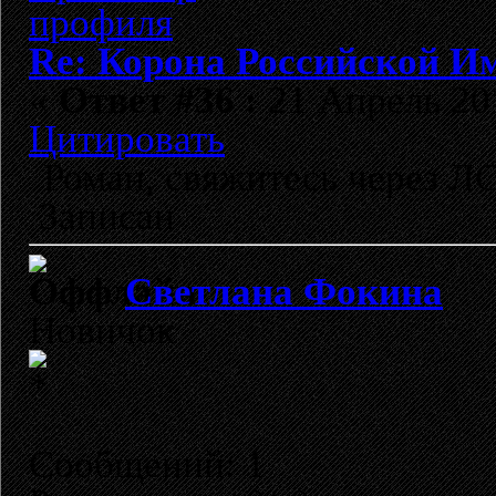
Re: Корона Российской И
«
Ответ #36 :
21 Апрель 201
Цитировать
Роман, свяжитесь через ЛС
Записан
Светлана Фокина
Новичок
Сообщений: 1