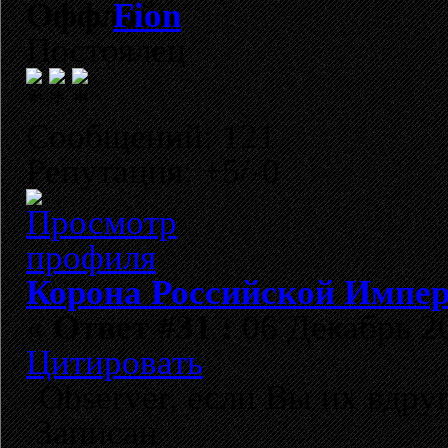
Fion
Постоялец
Сообщений: 121
Репутация: +5/-0
Корона Российской Импе
«
Ответ #31 :
06 Декабрь 20
Цитировать
Observer, если Вы их вдруг
Записан