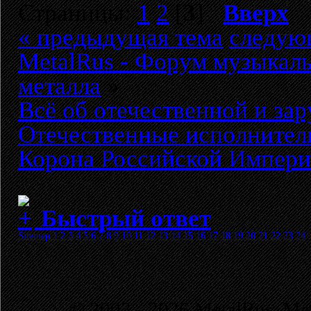
Страницы:
1
2
[
3
]
Вверх
« предыдущая тема
следую
MetalRus - Форум музыкаль
металла
»
Всё об отечественной и за
Отечественные исполнители
Корона Российской Импер
Быстрый ответ
Sitemap
1
2
3
4
5
6
7
8
9
10
11
12
13
14
15
16
17
18
19
20
21
22
23
24
© 2003 - 2026 MetalRus. М