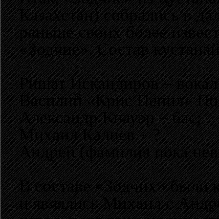
Казахстан) собрались в далё
раньше своих более извес
«Зодчие». Состав кустан
Ришат Искандиров – вокал
Василий «Крис Пепил» Пог
Александр Кнауэр – бас;
Михаил Калиев – ?
Андрей (фамилия пока нев
В составе «Зодчих» были 
и являлись Михаил с Андре