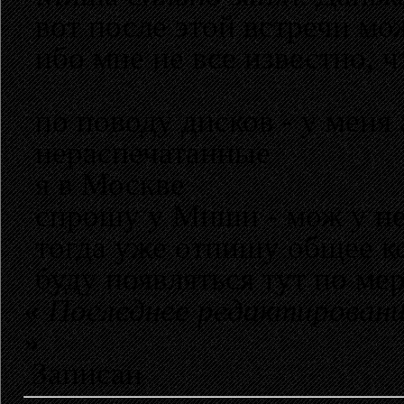
вот после этой встречи мо
ибо мне не все известно, ч
по поводу дисков - у меня 
нераспечатанные
я в Москве
спрошу у Миши - мож у не
тогда уже отпишу общее к
буду появляться тут по ме
«
Последнее редактирование
»
Записан