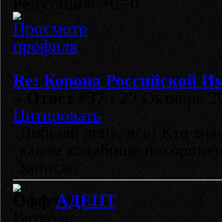
Репутация: +0/-0
Re: Корона Российской И
«
Ответ #37 :
23 Октябрь 20
Цитировать
Добрый день, все! Кто зн
каком кладбище похоронен
Записан
АДЕПТ
Ветеран