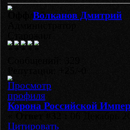
Волканов Дмитрий
Администратор
Старожил
Сообщений: 329
Репутация: +25/-0
Корона Российской Импе
«
Ответ #32 :
06 Декабрь 20
Цитировать