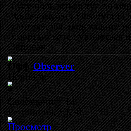
буду появляться тут по ме
Здравствуйте! Observer ес
Погорелова, подскажите п
смертью хотел увидеться н
Записан
Observer
Новичок
Сообщений: 14
Репутация: +1/-0