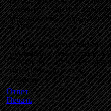
играл, пока тоже не извес
«зодчих» – басист Алекса
образование, а вокалист Р
в 1980 году.
По последним на сегодня
проживал в Казахстане, а 
Германию, где жил в город
немецких артистов.
Записан
Ответ
Печать