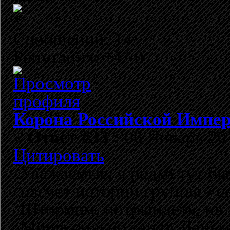
Сообщений: 14
Репутация: +1/-0
Корона Российской Импе
«
Ответ #33 :
06 Январь 201
Цитировать
Уважаемые, я редко тут бы
насчет истории группы - 
Штормом, потрындеть, на 
Миша сильно занят. Данька