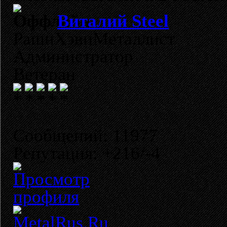
Виталий Steel
РашнХэвиМеталлист
Администратор
Ветеран
Сообщений: 11977
Репутация: +216/-4