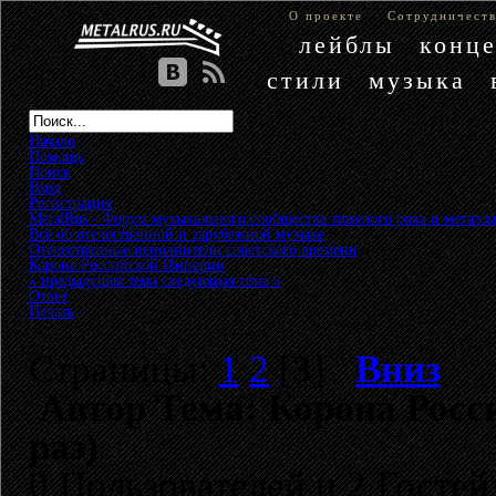
О проекте
Сотрудничест
лейблы
конц
стили
музыка
Начало
Помощь
Поиск
Вход
Регистрация
MetalRus - Форум музыкального сообщества тяжелого рока и металла
Всё об отечественной и зарубежной музыке
»
Отечественные исполнители советского времени
»
Корона Российской Империи
« предыдущая тема
следующая тема »
Ответ
Печать
Страницы:
1
2
[
3
]
Вниз
Автор
Тема: Корона Росс
раз)
0 Пользователей и 2 Гостей