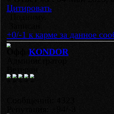
Цитировать
Подниму.
Записан
+0/-1 к карме за данное со
KONDOR
Администратор
Ветеран
Сообщений: 4323
Репутация: +94/-3