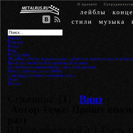
О проекте
Сотрудничест
лейблы
конц
стили
музыка
Начало
Помощь
Поиск
Вход
Регистрация
MetalRus - Форум музыкального сообщества тяжелого рока и металла
Всё об отечественной и зарубежной музыке
»
Отечественные исполнители советского времени
»
Прошу опознать песни 80-90х
« предыдущая тема
следующая тема »
Ответ
Печать
Страницы: [
1
]
Вниз
Автор
Тема: Прошу опозн
раз)
0 Пользователей и 1 Гость 