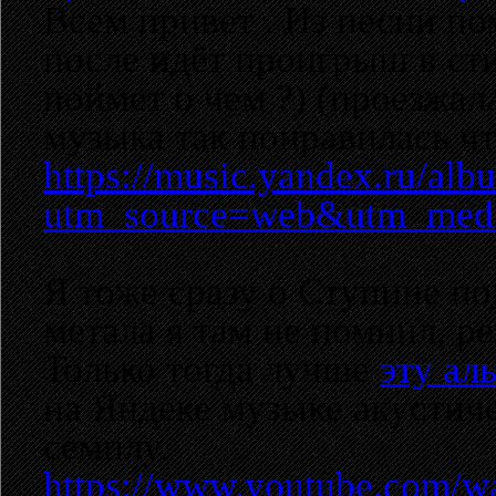
Всем привет . Из песни по
после идёт проигрыш в ст
поймет о чем ?) (проезжал
музыка так понравилась чт
https://music.yandex.ru/al
utm_source=web&utm_med
Я тоже сразу о Ступине п
метала я там не помнил, р
Только тогда лучше
эту ал
на Яндеке музыке акустич
семплу.
https://www.youtube.com/