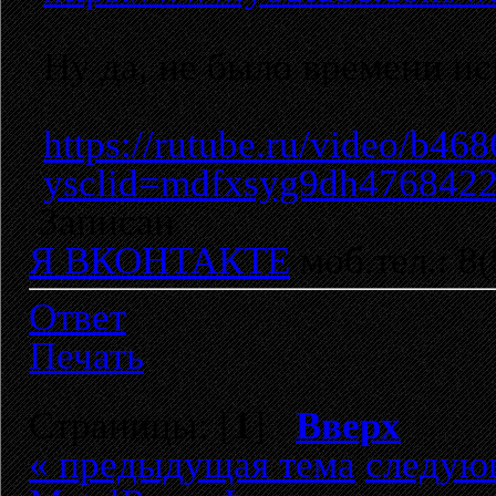
Ну да, не было времени и
https://rutube.ru/video/b
ysclid=mdfxsyg9dh476842
Записан
Я ВКОНТАКТЕ
моб.тел.: 8
Ответ
Печать
Страницы: [
1
]
Вверх
« предыдущая тема
следую