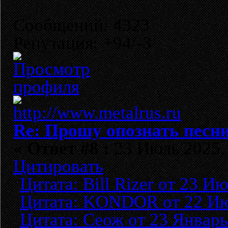
Сообщений: 4323
Репутация: +94/-3
Re: Прошу опознать песни
«
Ответ #8 :
23 Июль 2025, 
Цитировать
Цитата: Bill Rizer от 23 И
Цитата: KONDOR от 22 Июл
Цитата: Сеож от 23 Январь