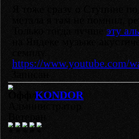
Я тоже сразу о Ступине п
метала я там не помнил, р
Только тогда лучше
эту ал
на Яндеке музыке акустич
семплу.
https://www.youtube.com/
Записан
KONDOR
Администратор
Ветеран