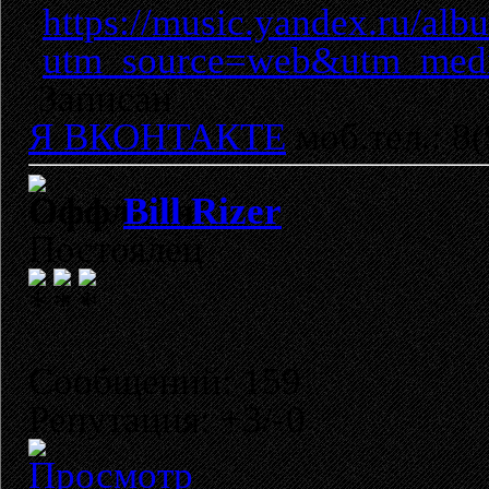
https://music.yandex.ru/al
utm_source=web&utm_med
Записан
Я ВКОНТАКТЕ
моб.тел.: 8
Bill Rizer
Постоялец
Сообщений: 159
Репутация: +3/-0