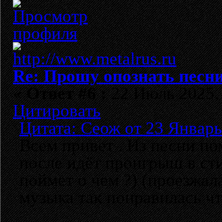
Re: Прошу опознать песни
«
Ответ #6 :
22 Июль 2025, 
Цитировать
Цитата: Сеож от 23 Январь
Всем привет . Из песни по
после идёт проигрыш в ст
поймет о чем ?) (проезжал
музыка так понравилась чт