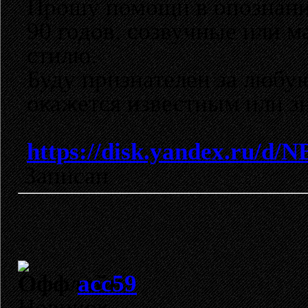
Прошу помощи в опознани
90 годов, созвучные или 
стилю.
Буду признателен за любую
окажется известным или з
https://disk.yandex.ru/d
Записан
acc59
Новичок