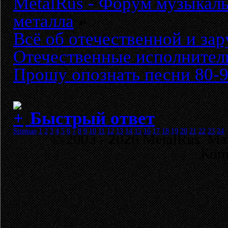
MetalRus - Форум музыкаль
металла
»
Всё об отечественной и за
Отечественные исполнители
Прошу опознать песни 80-
Быстрый ответ
Sitemap
1
2
3
4
5
6
7
8
9
10
11
12
13
14
15
16
17
18
19
20
21
22
23
24
© 2003 - 2026 MetalRus. М
Коп