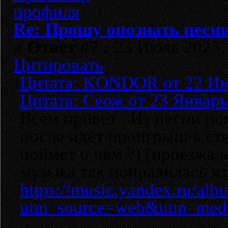
Re: Прошу опознать песни
«
Ответ #7 :
23 Июль 2025, 
Цитировать
Цитата: KONDOR от 22 Июл
Цитата: Сеож от 23 Январь
Всем привет . Из песни по
после идёт проигрыш в ст
поймет о чем ?) (проезжал
музыка так понравилась чт
https://music.yandex.ru/al
utm_source=web&utm_med