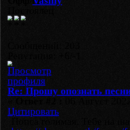
Vasiliy
Постоялец
Сообщений: 203
Репутация: +6/-1
Re: Прошу опознать песни
«
Ответ #2 :
06 Август 2022
Цитировать
Попса голимая. Тебе на ш