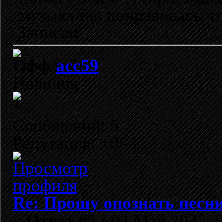
музыка так понравилась чт
Записан
acc59
Новичок
Сообщений: 5
Репутация: +0/-1
Re: Прошу опознать песни
«
Ответ #5 :
04 Май 2025, 0