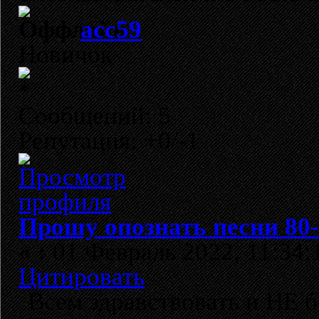
acc59
Новичок
Сообщений: 5
Репутация: +0/-1
Прошу опознать песни 80
«
:
01 Февраль 2022, 11:34:
Цитировать
Всем здравствовать и НЕ б