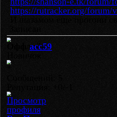
https://shanson-e.tk/forum
https://rutracker.org/forum
И шазамом еще прогони св
Записан
acc59
Новичок
Сообщений: 5
Репутация: +0/-1