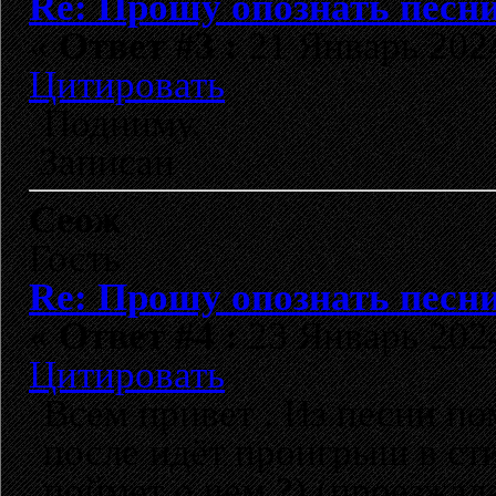
Re: Прошу опознать песни
«
Ответ #3 :
21 Январь 2024
Цитировать
Подниму.
Записан
Сеож
Гость
Re: Прошу опознать песни
«
Ответ #4 :
23 Январь 2024
Цитировать
Всем привет . Из песни по
после идёт проигрыш в ст
поймет о чем ?) (проезжал