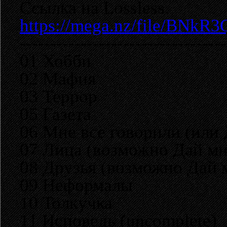
Ссылка на Lossless.
https://mega.nz/file/BN
----------------------------------
01 Хобби
02 Мафия
03 Террор
05 Газета
06 Мне все говорили (или
07 Лица (возможно Дай мне
08 Друзья (возможно Дай м
09 Неформалы
10 Толкучка
11 Исповедь (uncomplete)