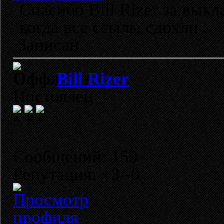
Спасибо Bill Rizer за выкл
когда все ссылы сдохли .
Записан
Bill Rizer
Постоялец
Сообщений: 159
Репутация: +3/-0