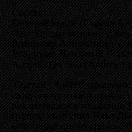
Состав:
Евгений Коган (Evgeny Ko
Олег Предтеченский (Oleg 
Владимир Апполонов (Vladi
Владимир Нагорный (Vladi
Андрей Емелин (Andrey Em
Состав "Хобби" оформился
автором музыки и стихов 
реализовался в медицине.
группы выступил Илья Дым
международного уровня. В