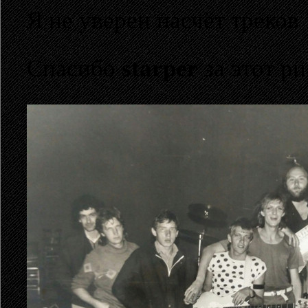
Я не уверен насчёт треков 
Спасибо
starper
за этот ри