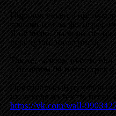
Порядок песен в пронумер
треклистом на фотографии
Я не знаю, было ли так н
перепутан после рипа.
Также, возможно есть оши
с номером 04 и есть трек с
Оригинальный нумерованны
их исходя из текста песен
https://vk.com/wall-9903