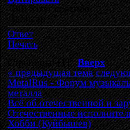
Bill Rizer спасибо
Записан
Ответ
Печать
Страницы: [
1
]
Вверх
« предыдущая тема
следую
MetalRus - Форум музыкаль
металла
»
Всё об отечественной и за
Отечественные исполнители
Хобби (Куйбышев)