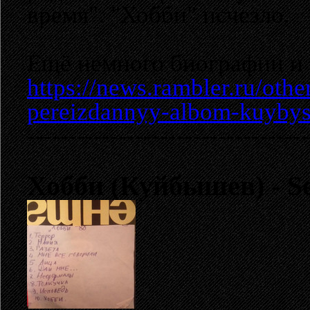
время". "Хобби" исчезло.
Ещё немного биографии и 
https://news.rambler.ru/oth
pereizdannyy-albom-kuybys
----------------------------------
Хобби (Куйбышев) - Sel