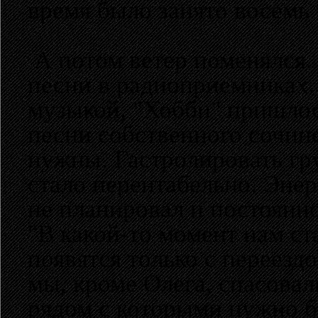
время было занято восемь 
А потом ветер поменялся. 
песни в радиоприемниках.
музыкой, "Хобби" пришлос
песни собственного сочин
нужны. Гастролировать гр
стало нерентабельно. Эне
не планировал и постоянн
"В какой-то момент нам ст
появятся только с переез
мы, кроме Олега, спасовал
рядом с которыми нужно б