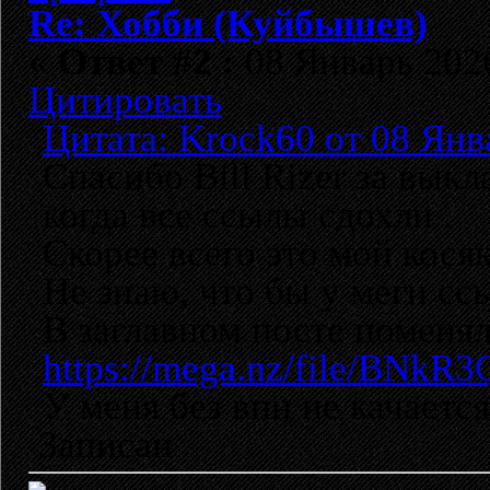
Re: Хобби (Куйбышев)
«
Ответ #2 :
08 Январь 2026
Цитировать
Цитата: Krock60 от 08 Янв
Спасибо Bill Rizer за выкл
когда все ссылы сдохли .
Скорее всего это мой кося
Не знаю, что бы у меги сс
В заглавном посте поменя
https://mega.nz/file/BN
У меня без впн не качается
Записан