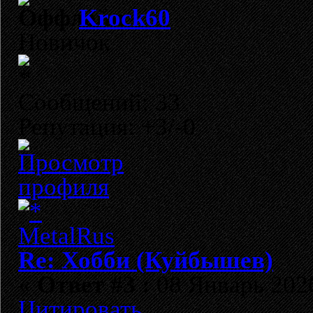
Krock60
Новичок
Сообщений: 33
Репутация: +3/-0
Re: Хобби (Куйбышев)
«
Ответ #3 :
08 Январь 2026
Цитировать