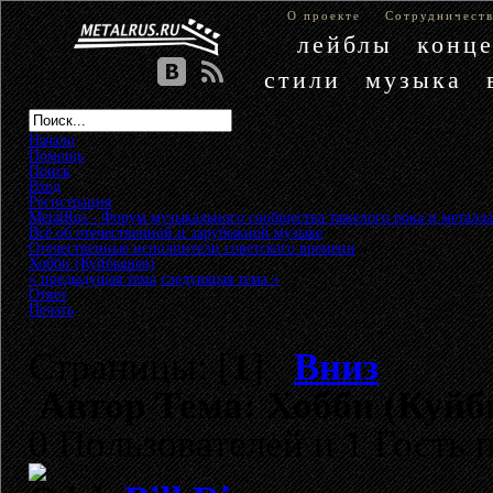
О проекте
Сотрудничест
лейблы
конц
стили
музыка
Начало
Помощь
Поиск
Вход
Регистрация
MetalRus - Форум музыкального сообщества тяжелого рока и металла
Всё об отечественной и зарубежной музыке
»
Отечественные исполнители советского времени
»
Хобби (Куйбышев)
« предыдущая тема
следующая тема »
Ответ
Печать
Страницы: [
1
]
Вниз
Автор
Тема: Хобби (Куйб
0 Пользователей и 1 Гость 