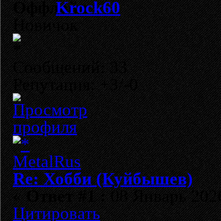
Krock60
Новичок
Сообщений: 33
Репутация: +3/-0
Re: Хобби (Куйбышев)
«
Ответ #1 :
08 Январь 2026
Цитировать