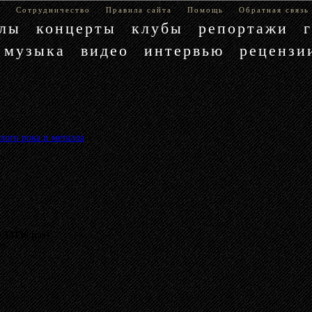
е
Сотрудничество
Правила сайта
Помощь
Обратная связь
блы
концерты
клубы
репортажи
музыка
видео
интервью
рецензи
лого рока и металла
»
»
13136 раз)
му.