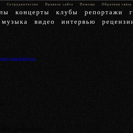
е
Сотрудничество
Правила сайта
Помощь
Обратная связь
блы
концерты
клубы
репортажи
музыка
видео
интервью
рецензи
лого рока и металла
»
»
ему.
оял из трех музыкантов: